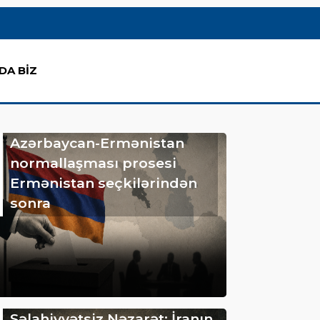
DA BİZ
Azərbaycan-Ermənistan
normallaşması prosesi
Ermənistan seçkilərindən
sonra
Səlahiyyətsiz Nəzarət: İranın