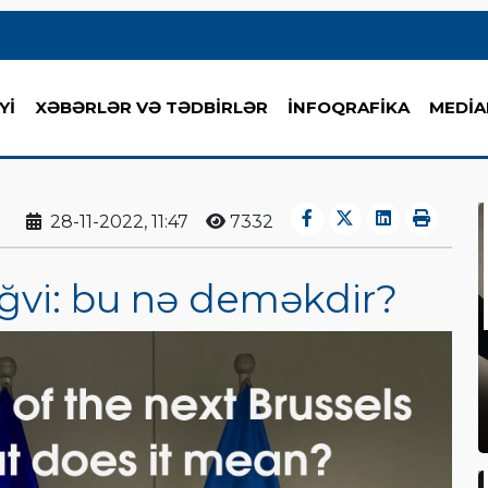
Yİ
XƏBƏRLƏR VƏ TƏDBİRLƏR
İNFOQRAFİKA
MEDİA
28-11-2022, 11:47
7332
ğvi: bu nə deməkdir?