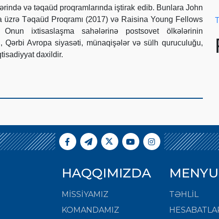
ərində və təqaüd proqramlarında iştirak edib. Bunlara John
a üzrə Təqaüd Proqramı (2017) və Raisina Young Fellows
T
. Onun ixtisaslaşma sahələrinə postsovet ölkələrinin
ti, Qərbi Avropa siyasəti, münaqişələr və sülh quruculuğu,
tisadiyyat daxildir.
HAQQIMIZDA
MENYU
MISSIYAMIZ
TƏHLİL
KOMANDAMIZ
HESABATLA