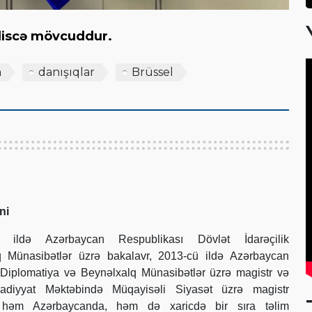
giliscə mövcuddur.
n
danışıqlar
Brüssel
ni
ildə Azərbaycan Respublikası Dövlət İdarəçilik
 Münasibətlər üzrə bakalavr, 2013-cü ildə Azərbaycan
Diplomatiya və Beynəlxalq Münasibətlər üzrə magistr və
sadiyyat Məktəbində Müqayisəli Siyasət üzrə magistr
O, həm Azərbaycanda, həm də xaricdə bir sıra təlim