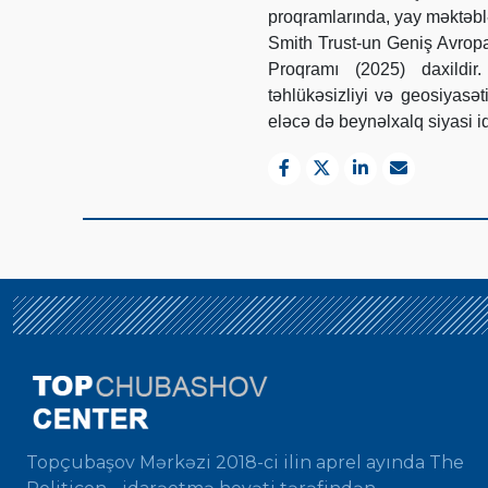
proqramlarında, yay məktəbl
Smith Trust-un Geniş Avrop
Proqramı (2025) daxildir
təhlükəsizliyi və geosiyasə
eləcə də beynəlxalq siyasi iq
Topçubaşov Mərkəzi 2018-ci ilin aprel ayında The