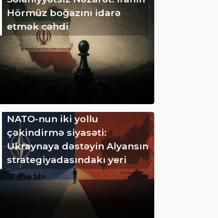
Hörmüz boğazını idarə
etmək cəhdi
NATO-nun iki yollu
çəkindirmə siyasəti:
Ukraynaya dəstəyin Alyansın
strategiyadasındakı yeri