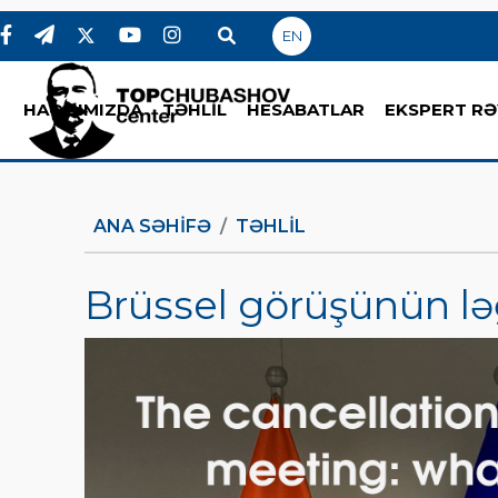
EN
HAQQIMIZDA
TƏHLİL
HESABATLAR
EKSPERT RƏ
ANA SƏHIFƏ
TƏHLİL
Brüssel görüşünün lə