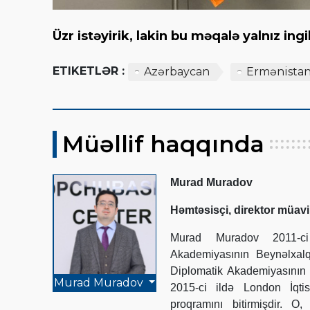
Üzr istəyirik, lakin bu məqalə yalnız in
ETIKETLƏR :
Azərbaycan
Ermənista
Müəllif haqqında
Murad Muradov
Həmtəsisçi, direktor müavi
Murad Muradov 2011-ci 
Akademiyasının Beynəlxalq
Diplomatik Akademiyasının 
Murad Muradov
2015-ci ildə London İqti
proqramını bitirmişdir. 