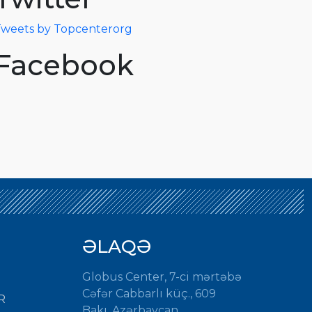
weets by Topcenterorg
Facebook
ƏLAQƏ
Globus Center, 7-ci mərtəbə
Cəfər Cabbarlı küç., 609
R
Bakı, Azərbaycan