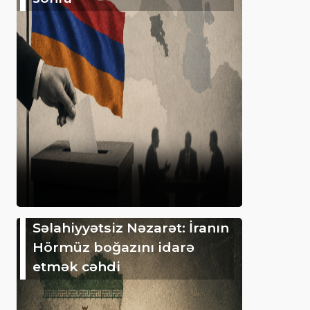
Səlahiyyətsiz Nəzarət: İranın
Hörmüz boğazını idarə
etmək cəhdi