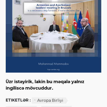
Üzr istəyirik, lakin bu məqalə yalnız
ingiliscə mövcuddur.
ETIKETLƏR :
Avropa Birliyi