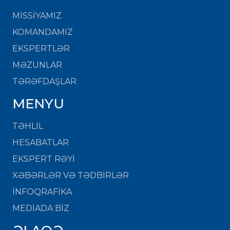
MISSIYAMIZ
KOMANDAMIZ
EKSPERTLƏR
MƏZUNLAR
TƏRƏFDAŞLAR
MENYU
TƏHLİL
HESABATLAR
EKSPERT RƏYİ
XƏBƏRLƏR VƏ TƏDBİRLƏR
İNFOQRAFİKA
MEDİADA BİZ