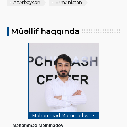
Azərbaycan
Ermənistan
Müəllif haqqında
Məhəmməd Məmmədov
Məhəmməd Məmmədov