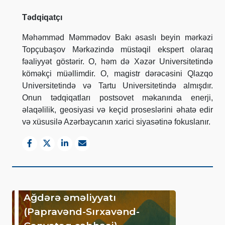
Tədqiqatçı
Məhəmməd Məmmədov Bakı əsaslı beyin mərkəzi
Topçubaşov Mərkəzində müstəqil ekspert olaraq
fəaliyyət göstərir.
O, həm də Xəzər Universitetində
köməkçi müəllimdir. O, magistr dərəcəsini Qlazqo
Universitetində və Tartu Universitetində almışdır.
Onun tədqiqatları postsovet məkanında enerji,
əlaqəlilik, geosiyasi və keçid proseslərini əhatə edir
və xüsusilə Azərbaycanın xarici siyasətinə fokuslanır.
Ağdərə əməliyyatı
(Papravənd-Sırxavənd-