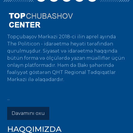
Topçubaşov Mərkəzi 2018-ci ilin aprel ayında
The Politicon - idarəetmə heyəti tərəfindən
qurulmuşdur. Siyasət və idarəetmə haqqında
bütün forma və ölçülərdə yazan müəlliflər üçün
onlayn platformadır. Həm də Bakı şəhərində
fəaliyyət göstərən QHT Regional Tədqiqatlar
Mərkəzi ilə əlaqədardır.
...
Davamını oxu
HAQQIMIZDA