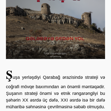
Ş
uşa yerləşdiyi Qarabağ ərazisində strateji və
coğrafi mövqe baxımından ən önəmli məntəqədir.
Şuşanın strateji önəmi və etnik rəngarəngliyi bu
şəhərin XX əsrdə üç dəfə, XXI əsrdə isə bir dəfə
müharibə səhnəsinə çevrilməsinə səbəb olmuşdu.