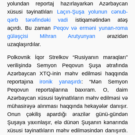
yolundan reportaj hazırlayarkən Azərbaycan
xüsusi təyinatlıları
Laçın-Şuşa yolunun cənub-
qərb tərəfindəki vadi
istiqamətindən atəş
açırdı. Bu zaman
Peqov və erməni yunan-roma
güləşçisi Mihran Arutyunyan
ərazidən
uzaqlaşırdılar.
Polkovnik İqor Strelkov “Rusiyanın maraqları”
verilişində Semyon Peqovun Şuşa ətrafında
Azərbaycan XTQ-inin məhv edilməsi haqqında
reportajına
ironik yanaşırdı
: “Mən Semyon
Peqovun reportajlarına baxıram. O, daim
Azərbaycan xüsusi təyinatlıların məhv edilməsi və
mühasirəyə alınması haqqında hekayələr danışır.
Onun çəkiliş apardığı ərazilər günü-gündən
Şuşaya yaxınlaşır, elə dünən Şuşanın kənarında
xüsusi təyinatlıların məhv edilməsindən danışırdı.