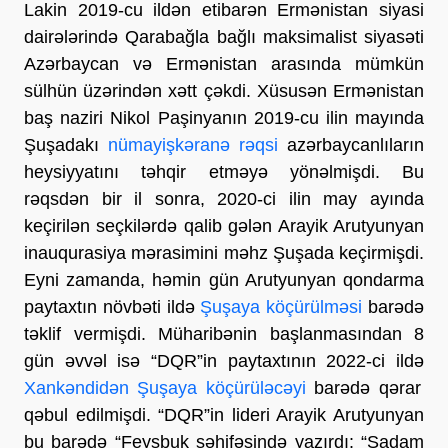
Lakin 2019-cu ildən etibarən Ermənistan siyasi
dairələrində Qarabağla bağlı maksimalist siyasəti
Azərbaycan və Ermənistan arasında mümkün
sülhün üzərindən xətt çəkdi. Xüsusən Ermənistan
baş naziri Nikol Paşinyanın 2019-cu ilin mayında
Şuşadakı
nümayişkəranə rəqsi
azərbaycanlıların
heysiyyatını təhqir etməyə yönəlmişdi. Bu
rəqsdən bir il sonra, 2020-ci ilin may ayında
keçirilən seçkilərdə qalib gələn Arayik Arutyunyan
inauqurasiya mərasimini məhz Şuşada keçirmişdi.
Eyni zamanda, həmin gün Arutyunyan qondarma
paytaxtın növbəti ildə
Şuşaya köçürülməsi
barədə
təklif vermişdi. Müharibənin başlanmasından 8
gün əvvəl isə “DQR”in paytaxtının 2022-ci ildə
Xankəndidən Şuşaya köçürüləcəyi
barədə qərar
qəbul edilmişdi. “DQR”in lideri Arayik Arutyunyan
bu barədə “Feysbuk səhifəsində yazırdı: “Şadam