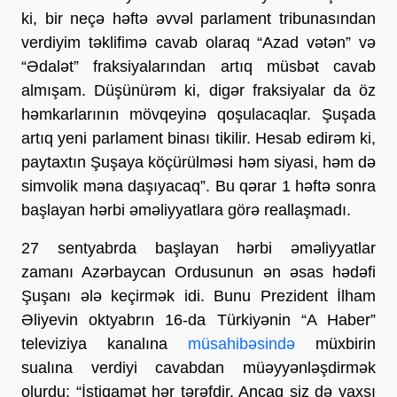
ki, bir neçə həftə əvvəl parlament tribunasından
verdiyim təklifimə cavab olaraq “Azad vətən” və
“Ədalət” fraksiyalarından artıq müsbət cavab
almışam. Düşünürəm ki, digər fraksiyalar da öz
həmkarlarının mövqeyinə qoşulacaqlar. Şuşada
artıq yeni parlament binası tikilir. Hesab edirəm ki,
paytaxtın Şuşaya köçürülməsi həm siyasi, həm də
simvolik məna daşıyacaq”. Bu qərar 1 həftə sonra
başlayan hərbi əməliyyatlara görə reallaşmadı.
27 sentyabrda başlayan hərbi əməliyyatlar
zamanı Azərbaycan Ordusunun ən əsas hədəfi
Şuşanı ələ keçirmək idi. Bunu Prezident İlham
Əliyevin oktyabrın 16-da Türkiyənin “A Haber”
televiziya kanalına
müsahibəsində
müxbirin
sualına verdiyi cavabdan müəyyənləşdirmək
olurdu: “İstiqamət hər tərəfdir. Ancaq siz də yaxşı