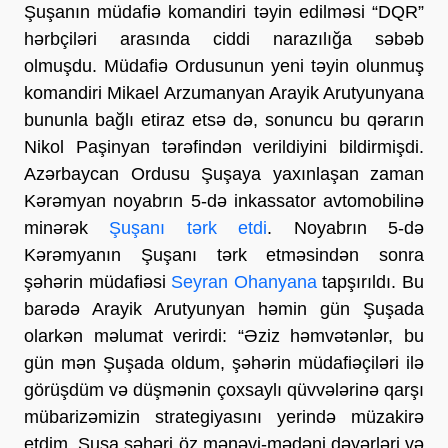
Şuşanın müdafiə komandiri təyin edilməsi “DQR”
hərbçiləri arasında ciddi narazılığa səbəb
olmuşdu. Müdafiə Ordusunun yeni təyin olunmuş
komandiri Mikael Arzumanyan Arayik Arutyunyana
bununla bağlı etiraz etsə də, sonuncu bu qərarın
Nikol Paşinyan tərəfindən verildiyini bildirmişdi.
Azərbaycan Ordusu Şuşaya yaxınlaşan zaman
Kərəmyan noyabrın 5-də inkassator avtomobilinə
minərək
Şuşanı tərk etdi
. Noyabrın 5-də
Kərəmyanın Şuşanı tərk etməsindən sonra
şəhərin müdafiəsi
Seyran Ohanyana
tapşırıldı. Bu
barədə Arayik Arutyunyan həmin gün Şuşada
olarkən məlumat verirdi: “Əziz həmvətənlər, bu
gün mən Şuşada oldum, şəhərin müdafiəçiləri ilə
görüşdüm və düşmənin çoxsaylı qüvvələrinə qarşı
mübarizəmizin strategiyasını yerində müzakirə
etdim. Şuşa şəhəri öz mənəvi-mədəni dəyərləri və