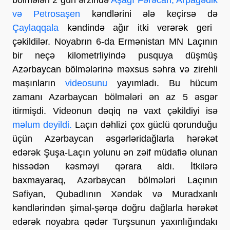
və Petrosaşen
kəndlərini ələ keçirsə də
Çaylaqqala
kəndində ağır itki verərək geri
çəkildilər. Noyabrın 6-da Ermənistan MN Laçının
bir neçə kilometrliyində pusquya düşmüş
Azərbaycan bölmələrinə məxsus səhra və zirehli
maşınların
videosunu
yayımladı. Bu hücum
zamanı Azərbaycan bölmələri ən az 5 əsgər
itirmişdi. Videonun dəqiq nə vaxt çəkildiyi isə
məlum deyildi.
Laçın dəhlizi çox güclü qorunduğu
üçün Azərbaycan əsgərləridağlarla hərəkət
edərək Şuşa-Laçın yolunu ən zəif müdafiə olunan
hissədən kəsməyi qərara aldı. İtkilərə
baxmayaraq, Azərbaycan bölmələri Laçının
Səfiyan, Qubadlının Xəndək və Muradxanlı
kəndlərindən şimal-şərqə doğru dağlarla hərəkət
edərək noyabra qədər Turşsunun yaxınlığındakı