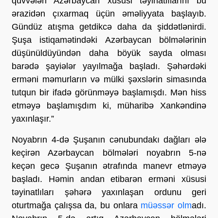
qüvvələri Azərbaycan xüsusi təyinatlılarını bu
ərazidən çıxarmaq üçün əməliyyata başlayıb.
Gündüz atışma getdikcə daha da şiddətlənirdi.
Şuşa istiqamətindəki Azərbaycan bölmələrinin
düşünüldüyündən daha böyük sayda olması
barədə şayiələr yayılmağa başladı. Şəhərdəki
erməni məmurların və mülki şəxslərin simasında
tutqun bir ifadə görünməyə başlamışdı. Mən hiss
etməyə başlamışdım ki, müharibə Xankəndinə
yaxınlaşır.”
Noyabrın 4-də Şuşanın cənubundakı dağları ələ
keçirən Azərbaycan bölmələri noyabrın 5-nə
keçən gecə Şuşanın ətrafında manevr etməyə
başladı. Həmin andan etibarən erməni xüsusi
təyinatlıları şəhərə yaxınlaşan ordunu geri
oturtmağa çalışsa da, bu onlara
müəssər olm
adı.