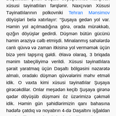
xüsusi təyinatlıları fərqlənir. Naxçıvan Xüsusi
Təyinatlılarının polkovniki
Tehran Mənsimov
döyüşləri belə xatırlayır: “Şuşaya gedən yol var.
Həmin yol açılmadığına görə, orada mürəkkəb,
qızğın döyüşlər gedirdi. Düşmən bütün gücünü
həmin əraziyə cəlb etmişdi. Minalanmış sahələrdə
canlı qüvvə və zaman itkisinə yol verməmək üçün
bizə yeni tapşırıq gəldi. Əlavə olaraq, 3 briqada
mənim tabeçiliyimə verildi. Xüsusi təyinatlılara
şərait yaratmaq üçün Daşaltı bölgəsini nəzarətə
almalı, oradakı düşmən qüvvələrini məhv etməli
idik. O vaxta kimi xüsusi təyinatlılar Şuşaya
girəcəkdilər. Onlar meşədən keçib Şuşaya girənə
qədər döyüşüb düşməni öz üzərimizə çəkməli
idik. Həmin gün şəhidlərimizin qanı bahasına
hədəfə çatdıq və noyabrın 4-də Daşaltını işğaldan