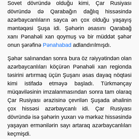
Sovet dövründə olduğu kimi, Çar Rusiyası
dövründə də Qarabağın dağlıq hissəsində
azərbaycanlıların sayca ən çox olduğu yaşayış
məntəqəsi Şuşa idi. Şəhərin əsasını Qarabağ
xanı Pənahəli xan qoymuş və bir müddət şəhər
onun şərəfinə
Pənahabad
adlandırılmışdı.
Şəhər salınandan sonra bura öz rəiyyətindən olan
azərbaycanlıları köçürən Pənahəli xan regionda
təsirini artırmaq üçün Şuşanı əsas dayaq nöqtəsi
kimi istifadə etməyə başladı. Türkmənçay
müqaviləsinin imzalanmasından sonra tam olaraq
Çar Rusiyası ərazisinə çevrilən Şuşada əhalinin
çox hissəsi azərbaycanlı idi. Çar Rusiyası
dövründə isə şəhərin yuxarı və mərkəz hissəsində
yaşayan ermənilərin sayı artaraq azərbaycanlıları
keçmişdi.