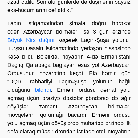
azad etdik. Sonrakı günlərdə də düşmənin saysız
əks-hücumlarını dəf etdik.”
Laçın istiqamətindən şimala doğru hərəkət
edən Azərbaycan bölmələri isə 3 gün ərzində
Böyük Kirs dağını
keçərək Laçın-Şuşa yolunu
Turşsu-Daşaltı istiqamətində yerləşən hissəsində
kəsə bildi. Beləliklə, noyabrın 4-də Ermənistanı
Dağlıq Qarabağa bağlayan əsas yol Azərbaycan
Ordusunun nəzarətinə keçdi. Elə həmin gün
“DQR” rəhbərliyi Laçın-Şuşa yolunun bağlı
olduğunu
bildirdi
. Erməni ordusu dərhal yolu
açmaq üçün əraziyə dəstələr göndərsə də ağır
döyüşlər zamanı Azərbaycan bölmələri
mövqelərini qorumağı bacardı. Erməni ordusu
yolu açmaq üçün döyüşlərdə müharibə ərzində ilk
dəfə olaraq müasir drondan istifadə etdi. Noyabrın