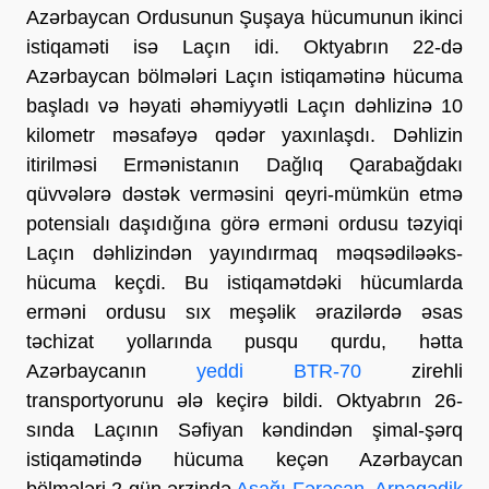
Azərbaycan Ordusunun Şuşaya hücumunun ikinci
istiqaməti isə Laçın idi. Oktyabrın 22-də
Azərbaycan bölmələri Laçın istiqamətinə hücuma
başladı və həyati əhəmiyyətli Laçın dəhlizinə 10
kilometr məsafəyə qədər yaxınlaşdı. Dəhlizin
itirilməsi Ermənistanın Dağlıq Qarabağdakı
qüvvələrə dəstək verməsini qeyri-mümkün etmə
potensialı daşıdığına görə erməni ordusu təzyiqi
Laçın dəhlizindən yayındırmaq məqsədiləəks-
hücuma keçdi. Bu istiqamətdəki hücumlarda
erməni ordusu sıx meşəlik ərazilərdə əsas
təchizat yollarında pusqu qurdu, hətta
Azərbaycanın
yeddi BTR-70
zirehli
transportyorunu ələ keçirə bildi. Oktyabrın 26-
sında Laçının Səfiyan kəndindən şimal-şərq
istiqamətində hücuma keçən Azərbaycan
bölmələri 2 gün ərzində
Aşağı Fərəcan, Arpagədik