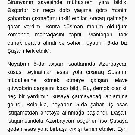
Sirunyanın sayəsində mühasirəni yara bildik.
Əsgərlər bir neçə dəfə yaşıma görə mənim
şəhərdən çıxmağımı təklif etdilər. Ancaq qalmağa
qərar verdim. Sonra düşmən mənim olduğum
komanda məntəqəsini tapdı. Məntəqəni tərk
etmək qərara alındı ​​və səhər noyabrın 6-da biz
Şuşanı tərk etdik”.
Noyabrın 5-də axşam saatlarında Azərbaycan
xüsusi təyinatlıları əsas yola çıxaraq Şuşanın
müdafiəsinə kömək etməyə çalışan əlavə
qüvvələrin qarşısını kəsə bildi. Bu, demək olar ki,
heç bir yardımın Şuşaya çatmayacağı anlamına
gəlirdi. Beləliklə, noyabrın 5-də şəhər üç əsas
istiqamətdən əhatəyə alınmağa başlandı. Daşaltı
istiqamətindəki Azərbaycan əsgərləri isə Şuşaya
gedən əsas yola birbaşa çıxışı təmin etdilər. Eyni