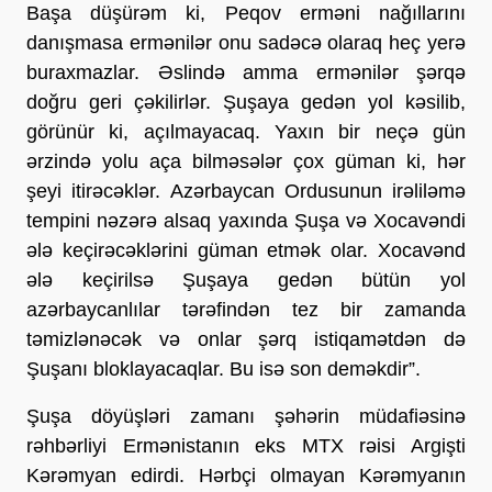
Başa düşürəm ki, Peqov erməni nağıllarını
danışmasa ermənilər onu sadəcə olaraq heç yerə
buraxmazlar. Əslində amma ermənilər şərqə
doğru geri çəkilirlər. Şuşaya gedən yol kəsilib,
görünür ki, açılmayacaq. Yaxın bir neçə gün
ərzində yolu aça bilməsələr çox güman ki, hər
şeyi itirəcəklər. Azərbaycan Ordusunun irəliləmə
tempini nəzərə alsaq yaxında Şuşa və Xocavəndi
ələ keçirəcəklərini güman etmək olar. Xocavənd
ələ keçirilsə Şuşaya gedən bütün yol
azərbaycanlılar tərəfindən tez bir zamanda
təmizlənəcək və onlar şərq istiqamətdən də
Şuşanı bloklayacaqlar. Bu isə son deməkdir”.
Şuşa döyüşləri zamanı şəhərin müdafiəsinə
rəhbərliyi Ermənistanın eks MTX rəisi Argişti
Kərəmyan edirdi. Hərbçi olmayan Kərəmyanın