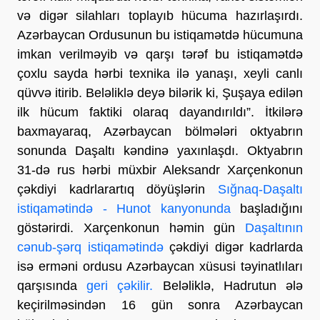
və digər silahları toplayıb hücuma hazırlaşırdı.
Azərbaycan Ordusunun bu istiqamətdə hücumuna
imkan verilməyib və qarşı tərəf bu istiqamətdə
çoxlu sayda hərbi texnika ilə yanaşı, xeyli canlı
qüvvə itirib. Beləliklə deyə bilərik ki, Şuşaya edilən
ilk hücum faktiki olaraq dayandırıldı”. İtkilərə
baxmayaraq, Azərbaycan bölmələri oktyabrın
sonunda Daşaltı kəndinə yaxınlaşdı. Oktyabrın
31-də rus hərbi müxbir Aleksandr Xarçenkonun
çəkdiyi kadrlarartıq döyüşlərin
Sığnaq-Daşaltı
istiqamətində - Hunot kanyonunda
başladığını
göstərirdi. Xarçenkonun həmin gün
Daşaltının
cənub-şərq istiqamətində
çəkdiyi digər kadrlarda
isə erməni ordusu Azərbaycan xüsusi təyinatlıları
qarşısında
geri çəkilir.
Beləliklə, Hadrutun ələ
keçirilməsindən 16 gün sonra Azərbaycan