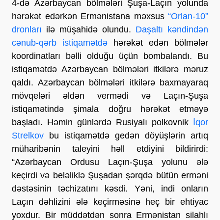
4-də Azərbaycan bölmələri Şuşa-Laçın yolunda
hərəkət edərkən Ermənistana məxsus
“Orlan-10”
dronları
ilə müşahidə olundu.
Daşaltı kəndindən
cənub-qərb istiqamətdə
hərəkət edən bölmələr
koordinatları bəlli olduğu üçün bombalandı. Bu
istiqamətdə Azərbaycan bölmələri itkilərə məruz
qaldı. Azərbaycan bölmələri itkilərə baxmayaraq
mövqeləri əldən vermədi və Laçın-Şuşa
istiqamətində şimala doğru hərəkət etməyə
başladı. Həmin günlərdə Rusiyalı polkovnik
İqor
Strelkov
bu istiqamətdə gedən döyüşlərin artıq
müharibənin taleyini həll etdiyini bildirirdi:
“Azərbaycan Ordusu Laçın-Şuşa yolunu ələ
keçirdi və beləliklə Şuşadan şərqdə bütün erməni
dəstəsinin təchizatını kəsdi. Yəni, indi onların
Laçın dəhlizini ələ keçirməsinə heç bir ehtiyac
yoxdur. Bir müddətdən sonra Ermənistan silahlı