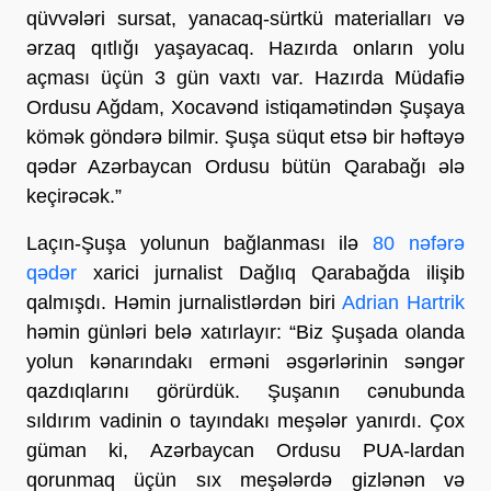
qüvvələri sursat, yanacaq-sürtkü materialları və
ərzaq qıtlığı yaşayacaq. Hazırda onların yolu
açması üçün 3 gün vaxtı var. Hazırda Müdafiə
Ordusu Ağdam, Xocavənd istiqamətindən Şuşaya
kömək göndərə bilmir. Şuşa süqut etsə bir həftəyə
qədər Azərbaycan Ordusu bütün Qarabağı ələ
keçirəcək.”
Laçın-Şuşa yolunun bağlanması ilə
80 nəfərə
qədər
xarici jurnalist Dağlıq Qarabağda ilişib
qalmışdı. Həmin jurnalistlərdən biri
Adrian Hartrik
həmin günləri belə xatırlayır: “Biz Şuşada olanda
yolun kənarındakı erməni əsgərlərinin səngər
qazdıqlarını görürdük. Şuşanın cənubunda
sıldırım vadinin o tayındakı meşələr yanırdı. Çox
güman ki, Azərbaycan Ordusu PUA-lardan
qorunmaq üçün sıx meşələrdə gizlənən və