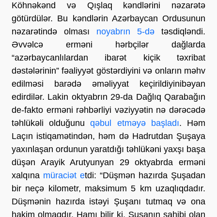
Köhnəkənd və Qışlaq kəndlərini nəzarətə
götürdülər. Bu kəndlərin Azərbaycan Ordusunun
nəzarətində olması
noyabrın 5-də
təsdiqləndi.
Əvvəlcə erməni hərbçilər dağlarda
“azərbaycanlılardan ibarət kiçik təxribat
dəstələrinin” fəaliyyət göstərdiyini və onların məhv
edilməsi barədə əməliyyat keçirildiyinibəyan
edirdilər. Lakin oktyabrın 29-da Dağlıq Qarabağın
de-fakto erməni rəhbərliyi vəziyyətin nə dərəcədə
təhlükəli olduğunu
qəbul etməyə başladı
. Həm
Laçın istiqamətindən, həm də Hadrutdan Şuşaya
yaxınlaşan ordunun yaratdığı təhlükəni yaxşı başa
düşən Arayik Arutyunyan 29 oktyabrda erməni
xalqına
müraciət e
tdi: “Düşmən hazırda Şuşadan
bir neçə kilometr, maksimum 5 km uzaqlıqdadır.
Düşmənin hazırda istəyi Şuşanı tutmaq və ona
hakim olmaqdır. Hamı bilir ki, Şuşanın sahibi olan