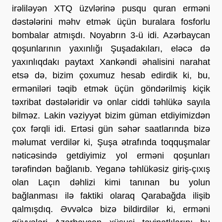
irəliləyən XTQ üzvlərinə pusqu quran erməni
dəstələrini məhv etmək üçün buralara fosforlu
bombalar atmışdı. Noyabrın 3-ü idi. Azərbaycan
qoşunlarının yaxınlığı Şuşadakıları, eləcə də
yaxınlıqdakı paytaxt Xankəndi əhalisini narahat
etsə də, bizim çoxumuz hesab edirdik ki, bu,
erməniləri təqib etmək üçün göndərilmiş kiçik
təxribat dəstələridir və onlar ciddi təhlükə sayıla
bilməz. Lakin vəziyyət bizim güman etdiyimizdən
çox fərqli idi. Ertəsi gün səhər saatlarında bizə
məlumat verdilər ki, Şuşa ətrafında toqquşmalar
nəticəsində getdiyimiz yol erməni qoşunları
tərəfindən bağlanıb. Yeganə təhlükəsiz giriş-çıxış
olan Laçın dəhlizi kimi tanınan bu yolun
bağlanması ilə faktiki olaraq Qarabağda ilişib
qalmışdıq. Əvvəlcə bizə bildirdilər ki, erməni