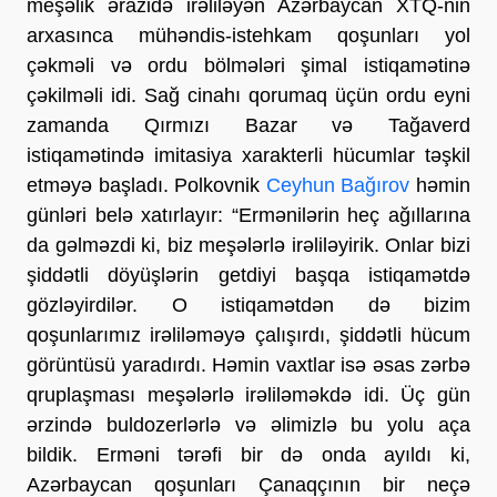
meşəlik ərazidə irəliləyən Azərbaycan XTQ-nin
arxasınca mühəndis-istehkam qoşunları yol
çəkməli və ordu bölmələri şimal istiqamətinə
çəkilməli idi. Sağ cinahı qorumaq üçün ordu eyni
zamanda Qırmızı Bazar və Tağaverd
istiqamətində imitasiya xarakterli hücumlar təşkil
etməyə başladı. Polkovnik
Ceyhun Bağırov
həmin
günləri belə xatırlayır: “Ermənilərin heç ağıllarına
da gəlməzdi ki, biz meşələrlə irəliləyirik. Onlar bizi
şiddətli döyüşlərin getdiyi başqa istiqamətdə
gözləyirdilər. O istiqamətdən də bizim
qoşunlarımız irəliləməyə çalışırdı, şiddətli hücum
görüntüsü yaradırdı. Həmin vaxtlar isə əsas zərbə
qruplaşması meşələrlə irəliləməkdə idi. Üç gün
ərzində buldozerlərlə və əlimizlə bu yolu aça
bildik. Erməni tərəfi bir də onda ayıldı ki,
Azərbaycan qoşunları Çanaqçının bir neçə