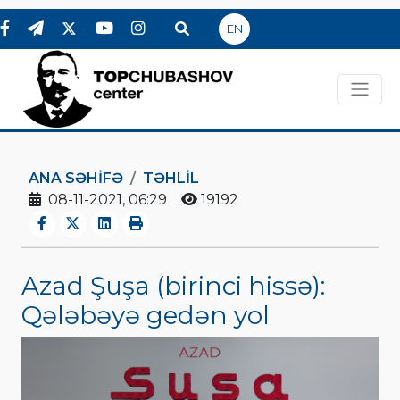
EN
ANA SƏHIFƏ
TƏHLİL
08-11-2021, 06:29
19192
Azad Şuşa (birinci hissə):
Qələbəyə gedən yol