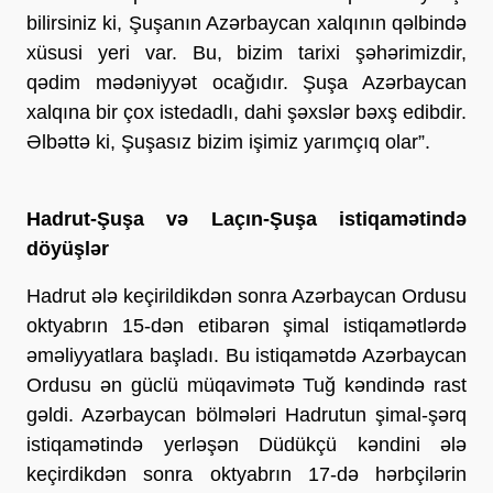
bilirsiniz ki, Şuşanın Azərbaycan xalqının qəlbində
xüsusi yeri var. Bu, bizim tarixi şəhərimizdir,
qədim mədəniyyət ocağıdır. Şuşa Azərbaycan
xalqına bir çox istedadlı, dahi şəxslər bəxş edibdir.
Əlbəttə ki, Şuşasız bizim işimiz yarımçıq olar”.
Hadrut-Şuşa və Laçın-Şuşa istiqamətində
döyüşlər
Hadrut ələ keçirildikdən sonra Azərbaycan Ordusu
oktyabrın 15-dən etibarən şimal istiqamətlərdə
əməliyyatlara başladı. Bu istiqamətdə Azərbaycan
Ordusu ən güclü müqavimətə Tuğ kəndində rast
gəldi. Azərbaycan bölmələri Hadrutun şimal-şərq
istiqamətində yerləşən Düdükçü kəndini ələ
keçirdikdən sonra oktyabrın 17-də hərbçilərin