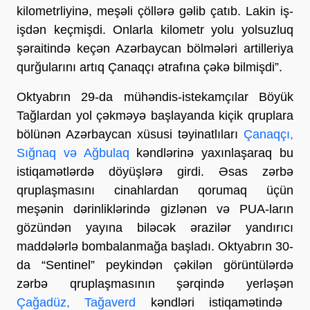
kilometrliyinə, meşəli çöllərə gəlib çatıb. Lakin iş-
işdən keçmişdi. Onlarla kilometr yolu yolsuzluq
şəraitində keçən Azərbaycan bölmələri artilleriya
qurğularını artıq Çanaqçı ətrafına çəkə bilmişdi”.
Oktyabrın 29-da mühəndis-istekamçılar Böyük
Tağlardan yol çəkməyə başlayanda kiçik qruplara
bölünən Azərbaycan xüsusi təyinatlıları
Çanaqçı,
Sığnaq və Ağbulaq
kəndlərinə yaxınlaşaraq bu
istiqamətlərdə döyüşlərə girdi. Əsas zərbə
qruplaşmasını cinahlardan qorumaq üçün
meşənin dərinliklərində gizlənən və PUA-ların
gözündən yayına biləcək ərazilər yandırıcı
maddələrlə bombalanmağa başladı. Oktyabrın 30-
da “Sentinel” peykindən çəkilən görüntülərdə
zərbə qruplaşmasının şərqində yerləşən
Çağadüz, Tağaverd
kəndləri istiqamətində