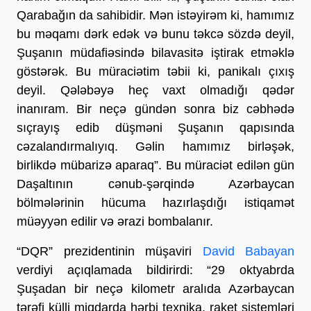
Qarabağın da sahibidir. Mən istəyirəm ki, hamımız
bu məqamı dərk edək və bunu təkcə sözdə deyil,
Şuşanın müdafiəsində bilavasitə iştirak etməklə
göstərək. Bu müraciətim təbii ki, panikalı çıxış
deyil. Qələbəyə heç vaxt olmadığı qədər
inanıram. Bir neçə gündən sonra biz cəbhədə
sıçrayış edib düşməni Şuşanın qapısında
cəzalandırmalıyıq. Gəlin hamımız birləşək,
birlikdə mübarizə aparaq”. Bu müraciət edilən gün
Daşaltının cənub-şərqində Azərbaycan
bölmələrinin hücuma hazırlaşdığı istiqamət
müəyyən edilir və ərazi bombalanır.
“DQR” prezidentinin müşaviri
David Babayan
verdiyi açıqlamada bildirirdi: “29 oktyabrda
Şuşadan bir neçə kilometr aralıda Azərbaycan
tərəfi külli miqdarda hərbi texnika, raket sistemləri