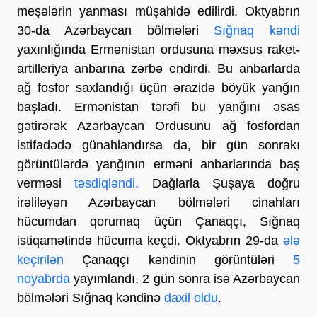
meşələrin yanması müşahidə edilirdi. Oktyabrın
30-da Azərbaycan bölmələri
Sığnaq kəndi
yaxınlığında Ermənistan ordusuna məxsus raket-
artilleriya anbarına zərbə endirdi. Bu anbarlarda
ağ fosfor saxlandığı üçün ərazidə böyük yanğın
başladı. Ermənistan tərəfi bu yanğını əsas
gətirərək Azərbaycan Ordusunu ağ fosfordan
istifadədə günahlandırsa da, bir gün sonrakı
görüntülərdə yanğının erməni anbarlarında baş
verməsi
təsdiqləndi.
Dağlarla Şuşaya doğru
irəliləyən Azərbaycan bölmələri cinahları
hücumdan qorumaq üçün Çanaqçı, Sığnaq
istiqamətində hücuma keçdi. Oktyabrın 29-da
ələ
keçirilən
Çanaqçı kəndinin görüntüləri
5
noyabrda
yayımlandı, 2 gün sonra isə Azərbaycan
bölmələri Sığnaq kəndinə
daxil oldu
.