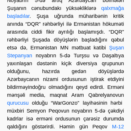
Noyabrın 5-də artıq Azərbaycan bölmələri
Şuşanın cənubundakı yüksəkliklərə
qalxmağa
başladılar
. Şuşa uğrunda müharibənin kritik
anında “DQR” rəhbərliyi ilə Ermənistan hökuməti
arasında ciddi fikir ayrılığı başlamışdı. “DQR”
rəhbərliyi Şuşada döyüşlərin başladığını qəbul
etsə də, Ermənistan MN mətbuat katibi
Şuşan
Stepanyan
noyabrın 5-də Turşsu və Daşaltıya
yaxınlaşan dəstənin kiçik diversiya qrupunun
olduğunu, hazırda gedən döyüşlərdə
Azərbaycanın nizami ordusunun iştirak etdiyini
bildirməyindoğru olmadığını qeyd edirdi. Erməni
mənşəli media, maqnat Aram Qabrelyanovun
qurucusu
olduğu “WarGonzo” layihəsinin hərbi
müxbiri Semyon Peqovun noyabrın 5-də çəkdiyi
kadrlar isə erməni ordusunun çarəsiz durumda
qaldığını göstərirdi. Həmin gün Peqov
M-12