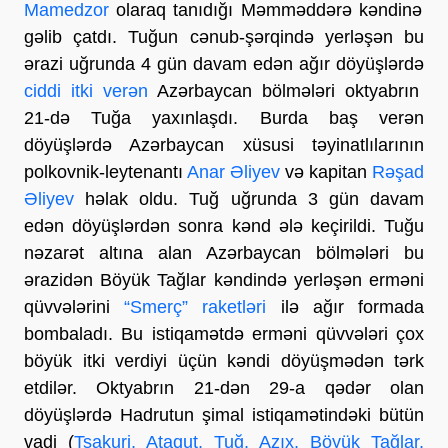
Mamedzor
olaraq tanıdığı Məmməddərə kəndinə
gəlib çatdı. Tuğun cənub-şərqində yerləşən bu
ərazi uğrunda 4 gün davam edən ağır döyüşlərdə
ciddi itki verən
Azərbaycan bölmələri oktyabrın
21-də Tuğa yaxınlaşdı. Burda baş verən
döyüşlərdə Azərbaycan xüsusi təyinatlılarının
polkovnik-leytenantı
Anar Əliyev
və kapitan
Rəşad
Əliyev
həlak oldu. Tuğ uğrunda 3 gün davam
edən döyüşlərdən sonra kənd ələ keçirildi. Tuğu
nəzarət altına alan Azərbaycan bölmələri bu
ərazidən Böyük Tağlar kəndində yerləşən erməni
qüvvələrini
“Smerç” raketləri
ilə ağır formada
bombaladı. Bu istiqamətdə erməni qüvvələri çox
böyük itki verdiyi üçün kəndi döyüşmədən tərk
etdilər. Oktyabrın 21-dən 29-a qədər olan
döyüşlərdə Hadrutun şimal istiqamətindəki bütün
vadi (
Tsakuri, Ataqut, Tuğ, Azıx, Böyük Tağlar,