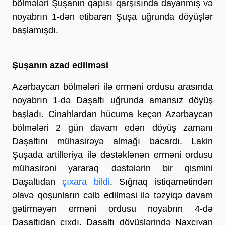
bölmələri Şuşanın qapısı qarşısında dayanmış və
noyabrın 1-dən etibarən Şuşa uğrunda döyüşlər
başlamışdı.
Şuşanın azad edilməsi
Azərbaycan bölmələri ilə erməni ordusu arasında
noyabrın 1-də Daşaltı uğrunda amansız döyüş
başladı. Cinahlardan hücuma keçən Azərbaycan
bölmələri 2 gün davam edən döyüş zamanı
Daşaltını mühasirəyə almağı bacardı. Lakin
Şuşada artilleriya ilə dəstəklənən erməni ordusu
mühasirəni yararaq dəstələrin bir qismini
Daşaltıdan
çıxara bildi
. Sığnaq istiqamətindən
əlavə qoşunların cəlb edilməsi ilə təzyiqə davam
gətirməyən erməni ordusu noyabrın 4-də
Daşaltıdan çıxdı. Daşaltı döyüşlərində Naxçıvan