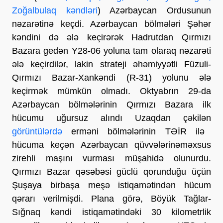
Zoğalbulaq kəndləri
) Azərbaycan Ordusunun
nəzarətinə keçdi. Azərbaycan bölmələri Şəhər
kəndini də ələ keçirərək Hadrutdan Qırmızı
Bazara gedən Y28-06 yoluna tam olaraq nəzarəti
ələ keçirdilər, lakin strateji əhəmiyyətli Füzuli-
Qırmızı Bazar-Xankəndi (R-31) yolunu ələ
keçirmək mümkün olmadı. Oktyabrın 29-da
Azərbaycan bölmələrinin Qırmızı Bazara ilk
hücumu uğursuz alındı Uzaqdan çəkilən
görüntülərdə
erməni bölmələrinin TƏİR ilə
hücuma keçən Azərbaycan qüvvələrinəməxsus
zirehli maşını vurması müşahidə olunurdu.
Qırmızı Bazar qəsəbəsi güclü qorunduğu üçün
Şuşaya birbaşa meşə istiqamətindən hücum
qərarı verilmişdi. Plana görə, Böyük Tağlar-
Sığnaq kəndi istiqamətindəki 30 kilometrlik