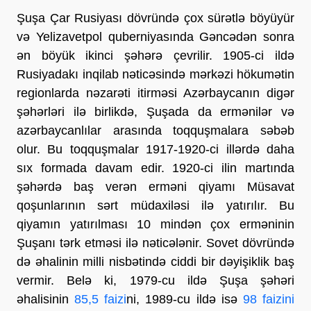
Şuşa Çar Rusiyası dövründə çox sürətlə böyüyür
və Yelizavetpol quberniyasında Gəncədən sonra
ən böyük ikinci şəhərə çevrilir. 1905-ci ildə
Rusiyadakı inqilab nəticəsində mərkəzi hökumətin
regionlarda nəzarəti itirməsi Azərbaycanın digər
şəhərləri ilə birlikdə, Şuşada da ermənilər və
azərbaycanlılar arasında toqquşmalara səbəb
olur. Bu toqquşmalar 1917-1920-ci illərdə daha
sıx formada davam edir. 1920-ci ilin martında
şəhərdə baş verən erməni qiyamı Müsavat
qoşunlarının sərt müdaxiləsi ilə yatırılır. Bu
qiyamın yatırılması 10 mindən çox erməninin
Şuşanı tərk etməsi ilə nəticələnir. Sovet dövründə
də əhalinin milli nisbətində ciddi bir dəyişiklik baş
vermir. Belə ki, 1979-cu ildə Şuşa şəhəri
əhalisinin
85,5 faizi
ni, 1989-cu ildə isə
98 faizini