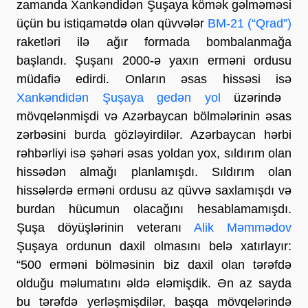
zamanda Xankəndidən Şuşaya kömək gəlməməsi
üçün bu istiqamətdə olan qüvvələr
BM-21 (“Qrad”)
raketləri ilə ağır formada bombalanmağa
başlandı. Şuşanı 2000-ə yaxın erməni ordusu
müdafiə edirdi. Onların əsas hissəsi isə
Xankəndidən Şuşaya gedən yol
üzərində
mövqelənmişdi və Azərbaycan bölmələrinin əsas
zərbəsini burda gözləyirdilər. Azərbaycan hərbi
rəhbərliyi isə şəhəri əsas yoldan yox, sıldırım olan
hissədən almağı planlamışdı. Sıldırım olan
hissələrdə erməni ordusu az qüvvə saxlamışdı və
burdan hücumun olacağını hesablamamışdı.
Şuşa döyüşlərinin veteranı
Alik Məmmədov
Şuşaya ordunun daxil olmasını belə xatırlayır:
“500 erməni bölməsinin biz daxil olan tərəfdə
olduğu məlumatını əldə eləmişdik. Ən az sayda
bu tərəfdə yerləşmişdilər, başqa mövqelərində