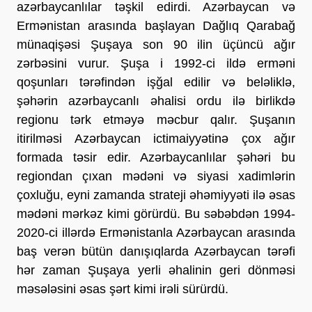
azərbaycanlılar təşkil edirdi. Azərbaycan və
Ermənistan arasında başlayan Dağlıq Qarabağ
münaqişəsi Şuşaya son 90 ilin üçüncü ağır
zərbəsini vurur. Şuşa i 1992-ci ildə erməni
qoşunları tərəfindən işğal edilir və beləliklə,
şəhərin azərbaycanlı əhalisi ordu ilə birlikdə
regionu tərk etməyə məcbur qalır. Şuşanın
itirilməsi Azərbaycan ictimaiyyətinə çox ağır
formada təsir edir. Azərbaycanlılar şəhəri bu
regiondan çıxan mədəni və siyasi xadimlərin
çoxluğu, eyni zamanda strateji əhəmiyyəti ilə əsas
mədəni mərkəz kimi görürdü. Bu səbəbdən 1994-
2020-ci illərdə Ermənistanla Azərbaycan arasında
baş verən bütün danışıqlarda Azərbaycan tərəfi
hər zaman Şuşaya yerli əhalinin geri dönməsi
məsələsini əsas şərt kimi irəli sürürdü.