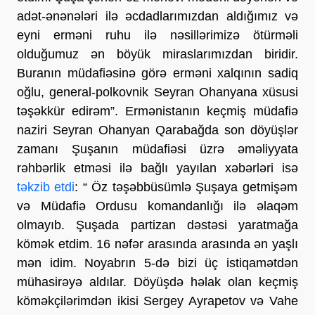
adət-ənənələri ilə əcdadlarımızdan aldığımız və
eyni erməni ruhu ilə nəsillərimizə ötürməli
olduğumuz ən böyük miraslarımızdan biridir.
Buranın müdafiəsinə görə erməni xalqının sadiq
oğlu, general-polkovnik Seyran Ohanyana xüsusi
təşəkkür edirəm”. Ermənistanın keçmiş müdafiə
naziri Seyran Ohanyan Qarabağda son döyüşlər
zamanı Şuşanın müdafiəsi üzrə əməliyyata
rəhbərlik etməsi ilə bağlı yayılan xəbərləri isə
təkzib etdi
: “ Öz təşəbbüsümlə Şuşaya getmişəm
və Müdafiə Ordusu komandanlığı ilə əlaqəm
olmayıb. Şuşada partizan dəstəsi yaratmağa
kömək etdim. 16 nəfər arasında arasında ən yaşlı
mən idim. Noyabrın 5-də bizi üç istiqamətdən
mühasirəyə aldılar. Döyüşdə həlak olan keçmiş
köməkçilərimdən ikisi Sergey Ayrapetov və Vahe