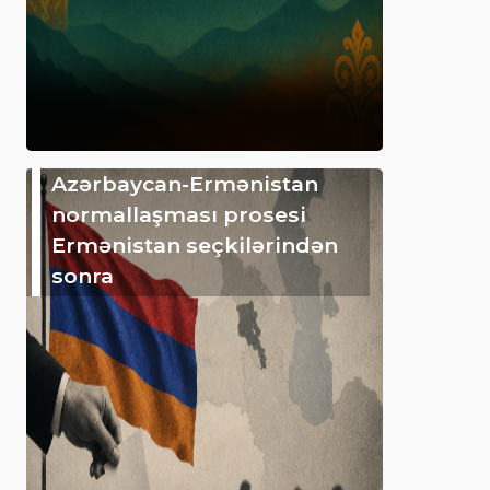
Azərbaycan-Ermənistan
normallaşması prosesi
Ermənistan seçkilərindən
sonra