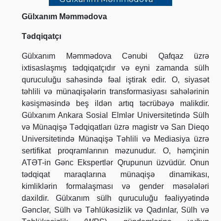
Gülxanım Məmmədova
Tədqiqatçı
Gülxanım Məmmədova Cənubi Qafqaz üzrə
ixtisaslaşmış tədqiqatçıdır və eyni zamanda sülh
quruculuğu sahəsində fəal iştirak edir. O, siyasət
təhlili və münaqişələrin transformasiyası sahələrinin
kəsişməsində beş ildən artıq təcrübəyə malikdir.
Gülxanım Ankara Sosial Elmlər Universitetində Sülh
və Münaqişə Tədqiqatları üzrə magistr və San Dieqo
Universitetində Münaqişə Təhlili və Mediasiya üzrə
sertifikat proqramlarının məzunudur. O, həmçinin
ATƏT-in Gənc Ekspertlər Qrupunun üzvüdür. Onun
tədqiqat maraqlarına münaqişə dinamikası,
kimliklərin formalaşması və gender məsələləri
daxildir. Gülxanım sülh quruculuğu fəaliyyətində
Gənclər, Sülh və Təhlükəsizlik və Qadınlar, Sülh və