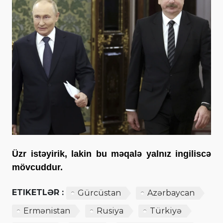
Üzr istəyirik, lakin bu məqalə yalnız ingiliscə
mövcuddur.
ETIKETLƏR :
Gürcüstan
Azərbaycan
Ermənistan
Rusiya
Türkiyə