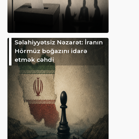
Səlahiyyətsiz Nəzarət: İranın
Hörmüz boğazını idarə
etmək cəhdi