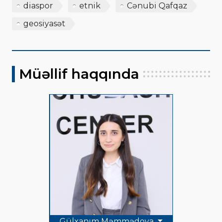
diaspor
etnik
Cənubi Qafqaz
geosiyasət
Müəllif haqqında
Gülxanım Məmmədova