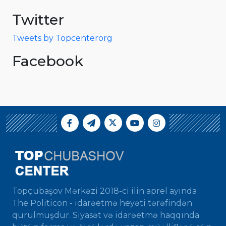
Twitter
Tweets by Topcenterorg
Facebook
Topçubaşov Mərkəzi 2018-ci ilin aprel ayında
The Politicon - idarəetmə heyəti tərəfindən
qurulmuşdur. Siyasət və idarəetmə haqqında