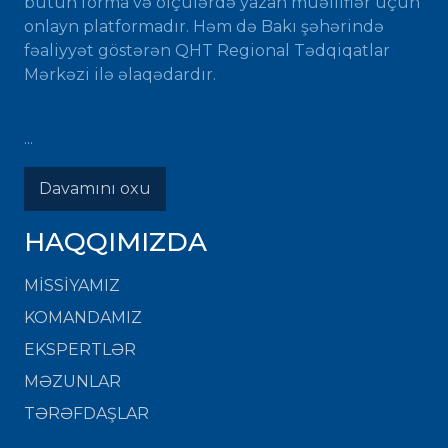
bütün forma və ölçülərdə yazan müəlliflər üçün
onlayn platformadır. Həm də Bakı şəhərində
fəaliyyət göstərən QHT Regional Tədqiqatlar
Mərkəzi ilə əlaqədardır.
...
Davamını oxu
HAQQIMIZDA
MISSIYAMIZ
KOMANDAMIZ
EKSPERTLƏR
MƏZUNLAR
TƏRƏFDAŞLAR