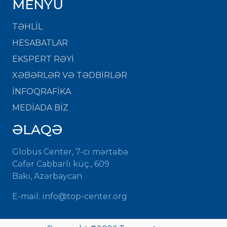
MENYU
TƏHLİL
HESABATLAR
EKSPERT RƏYİ
XƏBƏRLƏR VƏ TƏDBİRLƏR
İNFOQRAFİKA
MEDİADA BİZ
ƏLAQƏ
Globus Center, 7-ci mərtəbə
Cəfər Cabbarlı küç., 609
Bakı, Azərbaycan
E-mail:
info@top-center.org