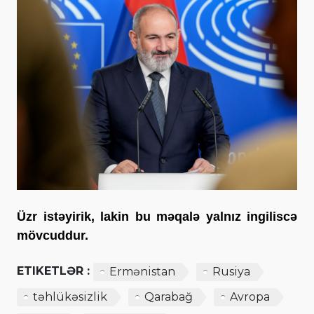
Üzr istəyirik, lakin bu məqalə yalnız ingiliscə
mövcuddur.
ETIKETLƏR :
Ermənistan
Rusiya
təhlükəsizlik
Qarabağ
Avropa