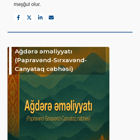
məşğul olur.
Ağdərə əməliyyatı
(Papravənd-Sırxavənd-
Canyataq cəbhəsi)