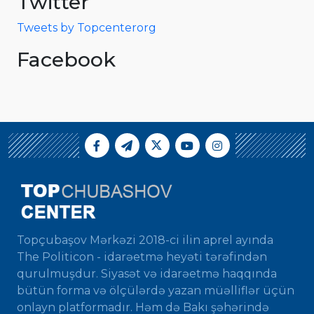
Twitter
Tweets by Topcenterorg
Facebook
Topçubaşov Mərkəzi 2018-ci ilin aprel ayında
The Politicon - idarəetmə heyəti tərəfindən
qurulmuşdur. Siyasət və idarəetmə haqqında
bütün forma və ölçülərdə yazan müəlliflər üçün
onlayn platformadır. Həm də Bakı şəhərində