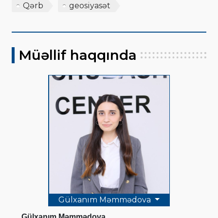
Qərb
geosiyasət
Müəllif haqqında
Gülxanım Məmmədova
Gülxanım Məmmədova