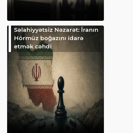
Səlahiyyətsiz Nəzarət: İranın
Hörmüz boğazını idarə
etmək cəhdi