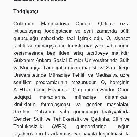
Tədqiqatçı
Gülxanım Məmmədova Cənubi Qafqaz üzrə
ixtisaslaşmış tədqiqatçıdır və eyni zamanda sülh
quruculuğu sahəsində fəal iştirak edir. O, siyasət
təhlili və münaqişələrin transformasiyası sahələrinin
kəsişməsində beş ildən artıq təcrübəyə malikdir.
Gülxanım Ankara Sosial Elmlər Universitetində Sülh
və Münaqişə Tədqiqatları üzrə magistr və San Dieqo
Universitetində Münaqişə Təhlili və Mediasiya üzrə
sertifikat proqramlarının məzunudur. O, həmçinin
ATƏT-in Gənc Ekspertlər Qrupunun üzvüdür. Onun
tədqiqat maraqlarına münaqişə dinamikası,
kimliklərin formalaşması və gender məsələləri
daxildir. Gülxanım sülh quruculuğu fəaliyyətində
Gənclər, Sülh və Təhlükəsizlik və Qadınlar, Sülh və
Təhlükəsizlik (WPS) gündəmlərinə uyğun
təşəbbüslərin hazırlanması və həyata keçirilməsi ilə