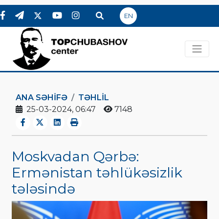
EN
ANA SƏHIFƏ
TƏHLİL
25-03-2024, 06:47
7148
Moskvadan Qərbə:
Ermənistan təhlükəsizlik
tələsində