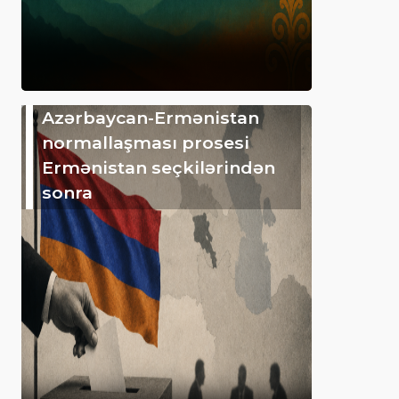
Azərbaycan-Ermənistan
normallaşması prosesi
Ermənistan seçkilərindən
sonra