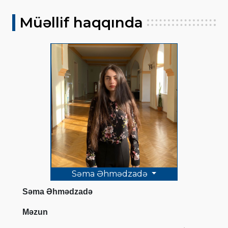
Müəllif haqqında
Səma Əhmədzadə
Səma Əhmədzadə
Məzun