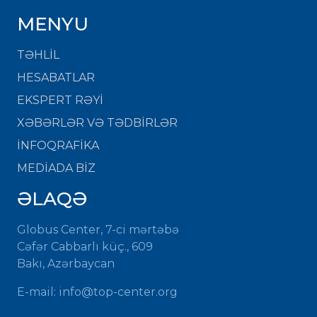
MENYU
TƏHLİL
HESABATLAR
EKSPERT RƏYİ
XƏBƏRLƏR VƏ TƏDBİRLƏR
İNFOQRAFİKA
MEDİADA BİZ
ƏLAQƏ
Globus Center, 7-ci mərtəbə
Cəfər Cabbarlı küç., 609
Bakı, Azərbaycan
E-mail:
info@top-center.org