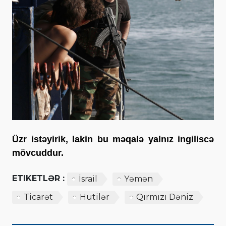
Üzr istəyirik, lakin bu məqalə yalnız ingiliscə
mövcuddur.
ETIKETLƏR :
İsrail
Yəmən
Ticarət
Hutilər
Qırmızı Dəniz