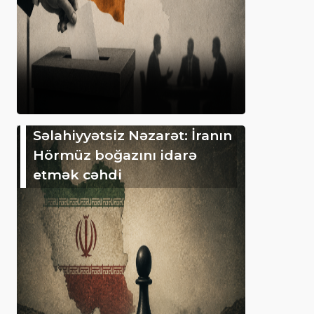
Səlahiyyətsiz Nəzarət: İranın
Hörmüz boğazını idarə
etmək cəhdi