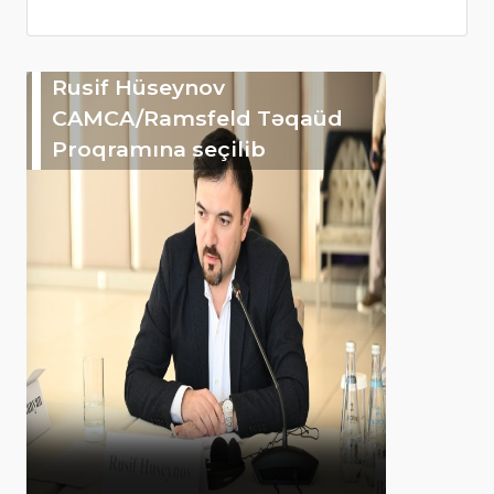
Rusif Hüseynov
CAMCA/Ramsfeld Təqaüd
Proqramına seçilib