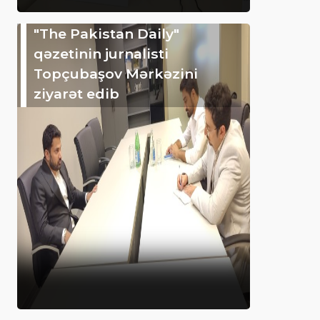
"The Pakistan Daily"
qəzetinin jurnalisti
Topçubaşov Mərkəzini
ziyarət edib