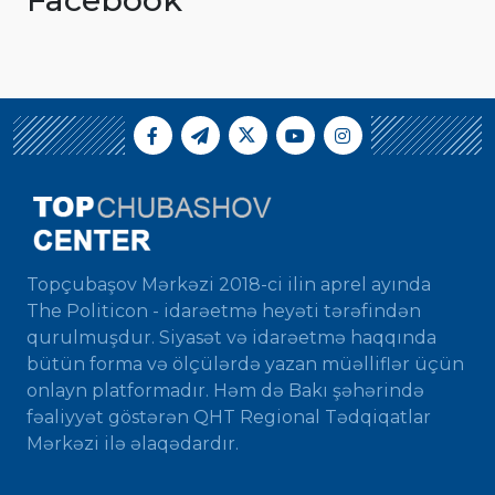
Topçubaşov Mərkəzi 2018-ci ilin aprel ayında
The Politicon - idarəetmə heyəti tərəfindən
qurulmuşdur. Siyasət və idarəetmə haqqında
bütün forma və ölçülərdə yazan müəlliflər üçün
onlayn platformadır. Həm də Bakı şəhərində
fəaliyyət göstərən QHT Regional Tədqiqatlar
Mərkəzi ilə əlaqədardır.