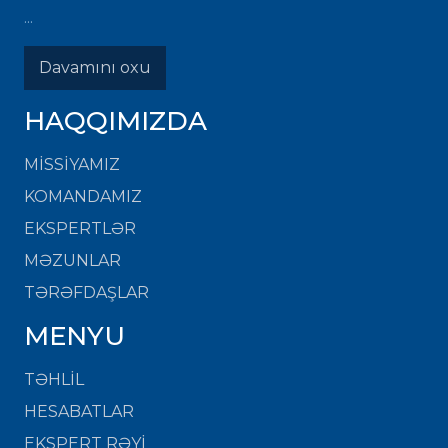
...
Davamını oxu
HAQQIMIZDA
MISSIYAMIZ
KOMANDAMIZ
EKSPERTLƏR
MƏZUNLAR
TƏRƏFDAŞLAR
MENYU
TƏHLİL
HESABATLAR
EKSPERT RƏYİ