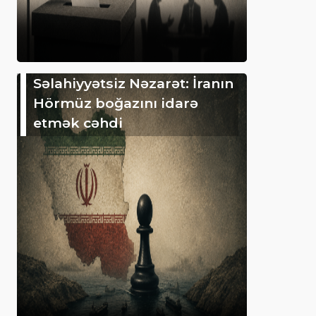
Səlahiyyətsiz Nəzarət: İranın
Hörmüz boğazını idarə
etmək cəhdi