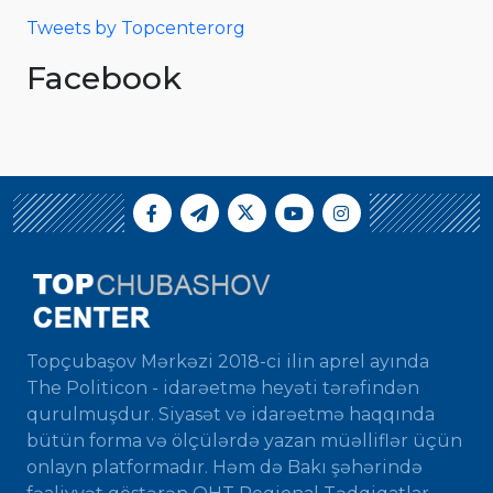
Tweets by Topcenterorg
Facebook
Topçubaşov Mərkəzi 2018-ci ilin aprel ayında
The Politicon - idarəetmə heyəti tərəfindən
qurulmuşdur. Siyasət və idarəetmə haqqında
bütün forma və ölçülərdə yazan müəlliflər üçün
onlayn platformadır. Həm də Bakı şəhərində