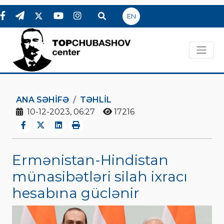
EN
ANA SƏHIFƏ
TƏHLİL
10-12-2023, 06:27
17216
Ermənistan-Hindistan
münasibətləri silah ixracı
hesabına güclənir