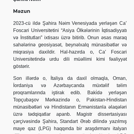
Məzun
2023-cü ildə Şahira Nəim Venesiyada yerləşən Ca’
Foscari Universitetini “Asiya Ölkələrinin İqtisadiyyatı
və İnstitutları” ixtisası üzrə bitirib. Onun əsas maraq
sahələrinə geosiyasət, beynəlxalq münasibətlər və
miqrasiya daxildir. Hal-hazırda o, Ca’ Foscari
Universitetində urdu dili müəllimi kimi fəaliyyət
göstərir.
Son illərdə o, İtaliya da daxil olmaqla, Oman,
İordaniya və Azərbaycanda müxtəlif təlim
proqramlarında iştirak edib. Baki̇də yerləşən
Topçubaşov Mərkəzində o, Pakistan-Hindistan
münasibətləri və Hindistanın Ermənistanla əlaqələri
üzrə tədqiqatlar aparıb. Magistr dissertasiyası
çərçivəsində Şahira, Standart Ərəb dilində yazılmış
maye qaz (LPG) haqqında bir araşdırmanı italyan