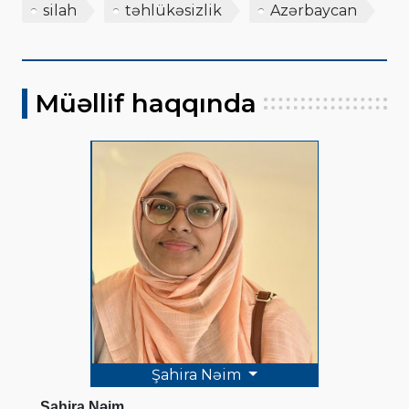
silah
təhlükəsizlik
Azərbaycan
Müəllif haqqında
Şahira Nəim
Şahira Nəim