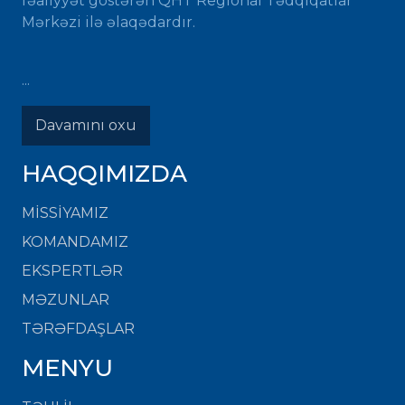
fəaliyyət göstərən QHT Regional Tədqiqatlar
Mərkəzi ilə əlaqədardır.
...
Davamını oxu
HAQQIMIZDA
MISSIYAMIZ
KOMANDAMIZ
EKSPERTLƏR
MƏZUNLAR
TƏRƏFDAŞLAR
MENYU