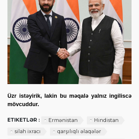
Üzr istəyirik, lakin bu məqalə yalnız ingiliscə
mövcuddur.
ETIKETLƏR :
Ermənistan
Hindistan
silah ixracı
qarşılıqlı əlaqələr