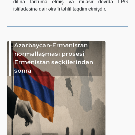
dilinə tərcümə etmiş və müasir dövrdə LPG
istifadəsinə dair ətraflı təhlil təqdim etmişdir.
Azərbaycan-Ermənistan
normallaşması prosesi
Ermənistan seçkilərindən
sonra