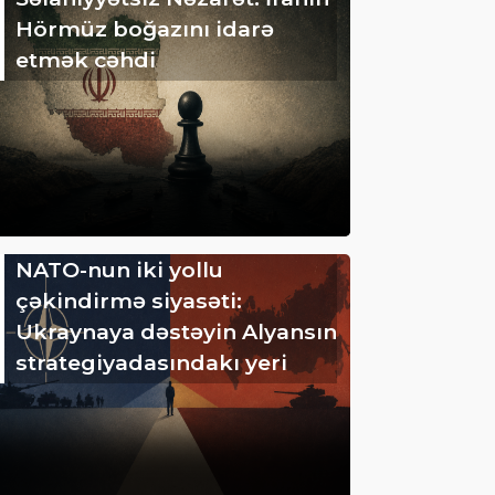
Hörmüz boğazını idarə
etmək cəhdi
NATO-nun iki yollu
çəkindirmə siyasəti:
Ukraynaya dəstəyin Alyansın
strategiyadasındakı yeri