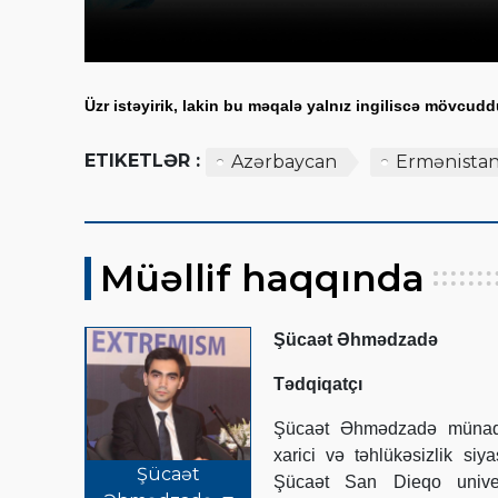
Üzr istəyirik, lakin bu məqalə yalnız ingiliscə mövcudd
ETIKETLƏR :
Azərbaycan
Ermənista
Müəllif haqqında
Şücaət Əhmədzadə
Tədqiqatçı
Şücaət Əhmədzadə münaqiş
xarici və təhlükəsizlik siy
Şücaət
Şücaət San Dieqo univer