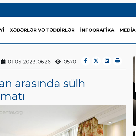
Yİ
XƏBƏRLƏR VƏ TƏDBİRLƏR
İNFOQRAFİKA
MEDİA
01-03-2023, 06:26
10570
an arasında sülh
rmatı