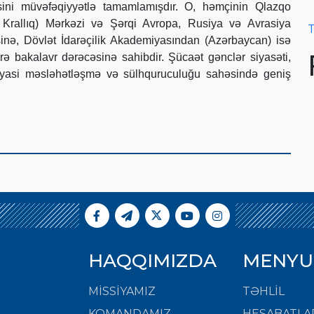
əsini müvəfəqiyyətlə tamamlamışdır. O, həmçinin Qlazqo
ş Krallıq) Mərkəzi və Şərqi Avropa, Rusiya və Avrasiya
T
sinə, Dövlət İdarəçilik Akademiyasından (Azərbaycan) isə
ə bakalavr dərəcəsinə sahibdir. Şücaət gənclər siyasəti,
 siyasi məsləhətləşmə və sülhquruculuğu sahəsində geniş
HAQQIMIZDA
MENYU
MISSIYAMIZ
TƏHLİL
KOMANDAMIZ
HESABATLA