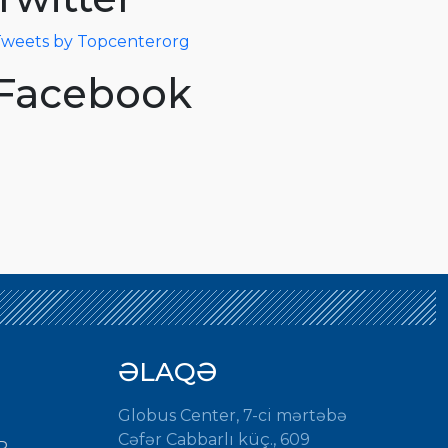
weets by Topcenterorg
Facebook
ƏLAQƏ
Globus Center, 7-ci mərtəbə
Cəfər Cabbarlı küç., 609
R