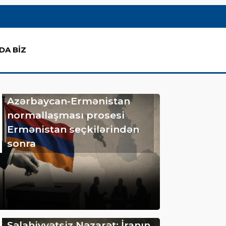
DA BİZ
Azərbaycan-Ermənistan
normallaşması prosesi
Ermənistan seçkilərindən
sonra
Səlahiyyətsiz Nəzarət: İranın