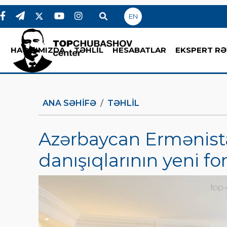
EN
HAQQIMIZDA
TƏHLİL
HESABATLAR
EKSPERT RƏ
ANA SƏHIFƏ
TƏHLİL
Azərbaycan Ermənist
danışıqlarının yeni fo