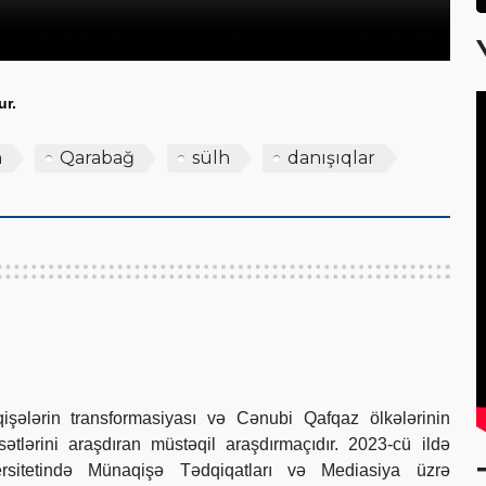
ur.
n
Qarabağ
sülh
danışıqlar
ələrin transformasiyası və Cənubi Qafqaz ölkələrinin
asətlərini araşdıran müstəqil araşdırmaçıdır. 2023-cü ildə
sitetində Münaqişə Tədqiqatları və Mediasiya üzrə