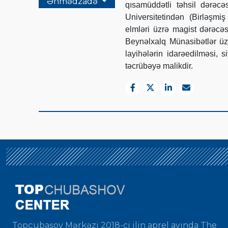
Əhmədzadə
qısamüddətli təhsil dərəc
Universitetindən (Birləşmi
elmləri üzrə magist dərəcə
Beynəlxalq Münasibətlər üzr
layihələrin idarəedilməsi,
təcrübəyə malikdir.
Topçubaşov Mərkəzi 2018-ci ilin aprel ayında The