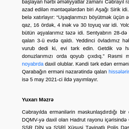
başlayan hərbi əməliyyatlar zamanı Cəbrayıl r
azad edilən məntəqələrdən biri Aşağı Sirik id
belə xatırlayır: “Uşaqlarımızı böyütmək üçün 
qaz, 16 ördək, 4 inək və 30 toyuq var idi. Yol
bütün əşyalarımız təzə idi. Sentyabrın 28-d
qalan 3-ü evdə qaldı. Yeddinci övladımız 
vurub dedi ki, evi tərk edin. Getdik və hə
donuzlarımızı orda qoyub çıxdıq.” Rəsmi
noyabrda
daxil olublar. Kəndi tərk edən erməni
Qarabağın erməni nəzarətində qalan
hissələr
isə 5 may 2021-ci ildə yayımlayır.
Yuxarı Məzrə
Cəbrayılda ermənilərin məskunlaşdırdığı bir
DQMV-yə daxil olan Hadrut rayonu içərisində
SSR DİN və SSRİ Xüsusi Təyinatlı Polis Dəs