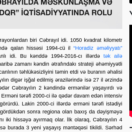
rayonlardan biri Cəbrayıl idi. 1050 kvadrat kilometr
ində qalan hissəsi 1994-cü il
“Horadiz əməliyyatı”
lı idi. Bu kənddə 1994-2016-cı illərdə
tək ailə
aribə zamanı kəndin ətrafındakı strateji əhəmiyyətli
nlının təhlükəsizliyini təmin etdi və buranın əhalisi
n digər işğal edilmiş ərazilərində isə 27 il ərzində
ə qədər Cəbrayılın 2 kəndində ermənilər yaşayırdı və
 Erməni tərəfi 2000-ci ilə qədər davam edən intensiv
görürdü. Lakin 2000-ci illərdə erməni tərəfi istədiyi
i gördükdən sonra regiona olan baxış da dəyişməyə
ı iki hissəyə ayırmaq olar. İlk olaraq, Cəbrayılın 4
ə burada 3 yeni yaşayış məntəqəsi tikildi. Sərhəd