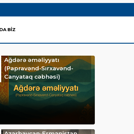
DA BİZ
Ağdərə əməliyyatı
(Papravənd-Sırxavənd-
Canyataq cəbhəsi)
Azərbaycan-Ermənistan