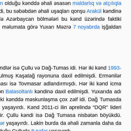
ın
olduğu kənddə əhali əsasən
maldarlıq və atçılıqla
i, bu səbəbdən əhali uşaqları qonşu
Arakül
kəndinə
ə Azərbaycan bölmələri bu kənd üzərində faktiki
mi məlumata görə Yuxarı Məzrə
7 noyabrda
işğaldan
ndlər isə Çullu və Dağ-Tumas idi. Hər iki kənd
1993-
ulmuş Kaşatağ rayonuna daxil edilmişdi. Ermənilər
ası isə Tovmasar adlandırmışdı. Hər iki kənd icma
lən
Balasoltanlı
kəndinə daxil edilmişdi. Yuxarıda adı
u iki kənddə məskunlaşma çox zəif idi. Dağ Tumasda
r
yaşayırdı. Kənd 2011-ci ilin aprelində “DQR” lideri
lir. Çullu kəndi isə Dağ Tumasa nisbətən böyükdü.
ər
yaşayırdı. Lakin burda da əhali zamanla daha da
olduğu Çulluda
8 nəfər
yaşayırdı.