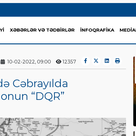
Yİ
XƏBƏRLƏR VƏ TƏDBİRLƏR
İNFOQRAFİKA
MEDİA
10-02-2022, 09:00
12357
də Cəbrayılda
ionun “DQR”