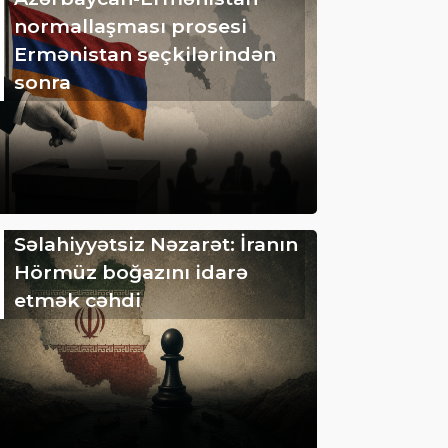
normallaşması prosesi
Ermənistan seçkilərindən
sonra
Səlahiyyətsiz Nəzarət: İranın
Hörmüz boğazını idarə
etmək cəhdi