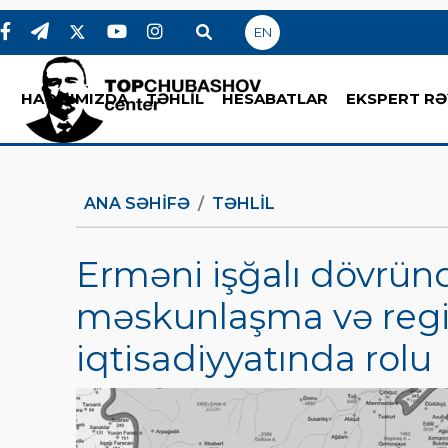
EN
HAQQIMIZDA
TƏHLİL
HESABATLAR
EKSPERT RƏ
ANA SƏHIFƏ
TƏHLİL
Erməni işğalı dövrün
məskunlaşma və reg
iqtisadiyyatında rolu