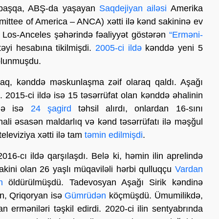
an başqa, ABŞ-da yaşayan
Saqdejiyan ailəsi
Amerika
ittee of America – ANCA) xətti ilə kənd sakininə ev
 Los-Anceles şəhərində fəaliyyət göstərən
“Erməni-
yi hesabına tikilmişdi.
2005-ci ildə
kənddə yeni 5
 olunmuşdu.
raq, kənddə məskunlaşma zəif olaraq qaldı. Aşağı
. 2015-ci ildə isə 15 təsərrüfat olan kənddə əhalinin
ndə isə
24 şagird
təhsil alırdı, onlardan 16-sını
ali əsasən maldarlıq və kənd təsərrüfatı ilə məşğul
eleviziya xətti ilə tam
təmin edilmişdi
.
2016-cı ildə qarşılaşdı. Belə ki, həmin ilin aprelində
ini olan 26 yaşlı müqaviləli hərbi qulluqçu
Vardan
n
öldürülmüşdü. Tadevosyan Aşağı Sirik kəndinə
, Qriqoryan isə
Gümrüdən
köçmüşdü. Ümumilikdə,
n erməniləri təşkil edirdi. 2020-ci ilin sentyabrında