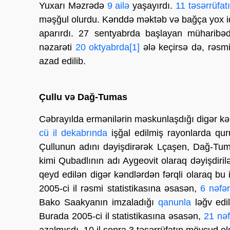
Yuxarı Məzrədə
9 ailə
yaşayırdı.
11 təsərrüfat
məşğul olurdu. Kənddə məktəb və bağça yox id
aparırdı. 27 sentyabrda başlayan müharibəd
nəzarəti
20 oktyabrda
[1]
ələ keçirsə də, rəs
azad edilib.
Çullu və Dağ-Tumas
Cəbrayılda ermənilərin məskunlaşdığı digər kə
cü il dekabrında
işğal edilmiş rayonlarda qur
Çullunun adını dəyişdirərək Lçaşen, Dağ-Tum
kimi Qubadlının adı Aygeovit olaraq dəyişdiri
qeyd edilən digər kəndlərdən fərqli olaraq b
2005-ci il rəsmi statistikasına əsasən,
6 nəfə
Bako Saakyanın imzaladığı
qanunla
ləğv edi
Burada 2005-ci il statistikasına əsasən,
21 nəf
azalmışdı. 10 il sonra 3 təsərrüfatın mövcud 