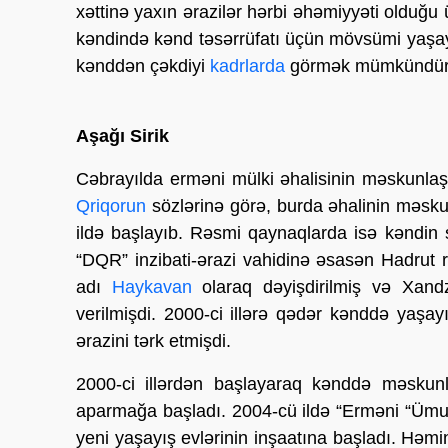
xəttinə yaxın ərazilər hərbi əhəmiyyəti olduğ
kəndində kənd təsərrüfatı üçün mövsümi yaşa
kənddən çəkdiyi
kadrlarda
görmək mümkündür
Aşağı Sirik
Cəbrayılda erməni mülki əhalisinin məskunlaş
Qriqorun
sözlərinə görə, burda əhalinin məsk
ildə başlayıb. Rəsmi qaynaqlarda isə kəndin 
“DQR” inzibati-ərazi vahidinə əsasən Hadrut 
adı
Haykavan
olaraq dəyişdirilmiş və Xand
verilmişdi. 2000-ci illərə qədər kənddə yaşay
ərazini tərk etmişdi.
2000-ci illərdən başlayaraq kənddə məskunl
aparmağa başladı. 2004-cü ildə “Erməni “Ümum
yeni yaşayış evlərinin inşaatına başladı. Həmi