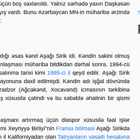
u üçün boş saxlanıldı. Yalnız sərhədə yaxın Daşkəsən
yış vardı. Bunu Azərbaycan MN-in müharibə ərzində
T
.
dığı əsas kənd Aşağı Sirik idi. Kəndin sakini olmuş
unlaşması müharibə bitdikdən dərhal sonra, 1994-cü
salınma tarixi kimi
1995-ci il
qeyd edilir. Aşağı Sirik
rayonuna daxil edilmişdi. Kəndin adı işğal dövründə
zadzor (Ağcakənd, Xocavənd) icmasının tərkibinə
ış xüsusilə çətindi və bu səbəblə əhalinin bir qismi
aşmanı artırmaq üçün diaspor xüsusilə fəal işlər
i Xeyriyyə Birliyi”nin
Fransa bölməsi
Aşağı Sirikdə
n il Kaliforniyadan olan
Tatryanların vəsaiti hesabına