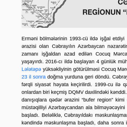
Erməni bölmələrinin 1993-cü ildə işğal etdiyi 
ərazisi olan Cəbrayılın Azərbaycan nəzarət
zamanı işğaldan azad edilən Cocuq Mərcan
yaşayırdı. 2016-cı ildə başlayan 4 günlük müh
Lələtəpə
yüksəkliyinin götürülməsi Cocuq Mərca
23 il sonra
doğma yurduna geri döndü. Cəbrayılı
fərqli siyasət həyata keçirilirdi. 1999-cu il
onlardan biri keçmiş DQMV daxilindəki kənddi.
danışıqlara qədər ərazini “bufer region” kimi 
müstəqilliyi Azərbaycandan ala bilməyəcəyin
başladı. Beləliklə, Cəbrayıldakı məskunlaşman
kəndində məskunlaşma başladı, daha sonra is