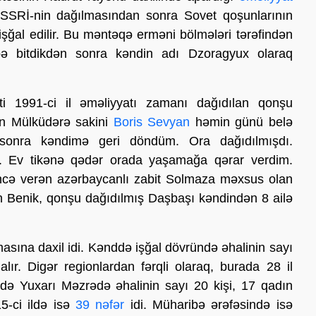
 SSRİ-nin dağılmasından sonra Sovet qoşunlarının
ğal edilir. Bu məntəqə erməni bölmələri tərəfindən
ibə bitdikdən sonra kəndin adı Dzoragyux olaraq
i 1991-ci il əməliyyatı zamanı dağıdılan qonşu
lən Mülküdərə sakini
Boris Sevyan
həmin günü belə
an sonra kəndimə geri döndüm. Ora dağıdılmışdı.
i. Ev tikənə qədər orada yaşamağa qərar verdim.
ncə verən azərbaycanlı zabit Solmaza məxsus olan
 Benik, qonşu dağıdılmış Daşbaşı kəndindən 8 ailə
sına daxil idi. Kənddə işğal dövründə əhalinin sayı
lır. Digər regionlardan fərqli olaraq, burada 28 il
i ildə Yuxarı Məzrədə əhalinin sayı 20 kişi, 17 qadın
15-ci ildə isə
39 nəfər
idi. Müharibə ərəfəsində isə