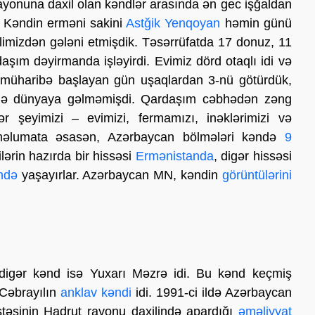
ayonuna daxil olan kəndlər arasında ən gec işğaldan
i. Kəndin erməni sakini
Astğik Yenqoyan
həmin günü
əlimizdən gələni etmişdik. Təsərrüfatda 17 donuz, 11
daşım dəyirmanda işləyirdi. Evimiz dörd otaqlı idi və
ə müharibə başlayan gün uşaqlardan 3-nü götürdük,
hələ dünyaya gəlməmişdi. Qardaşım cəbhədən zəng
r şeyimizi – evimizi, fermamızı, inəklərimizi və
 məlumata əsasən, Azərbaycan bölmələri kəndə
9
lərin hazırda bir hissəsi
Ermənistanda
, digər hissəsi
ində
yaşayırlar. Azərbaycan MN, kəndin
görüntülərini
 digər kənd isə Yuxarı Məzrə idi. Bu kənd keçmiş
 Cəbrayılın
anklav kəndi
idi. 1991-ci ildə Azərbaycan
təsinin Hadrut rayonu daxilində apardığı
əməliyyat