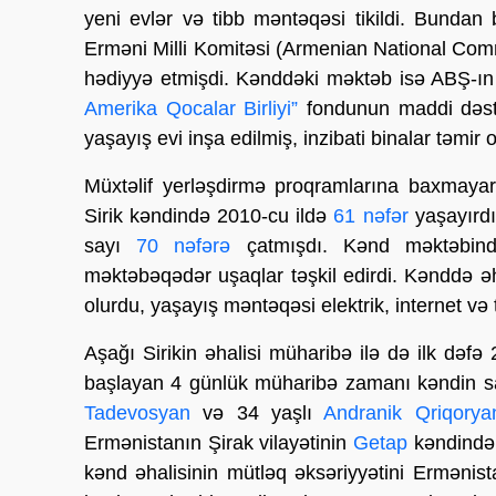
yeni evlər və tibb məntəqəsi tikildi. Bund
Erməni Milli Komitəsi (Armenian National Comm
hədiyyə etmişdi. Kənddəki məktəb isə ABŞ-ın
Amerika Qocalar Birliyi”
fondunun maddi dəstə
yaşayış evi inşa edilmiş, inzibati binalar təmir
Müxtəlif yerləşdirmə proqramlarına baxmaya
Sirik kəndində 2010-cu ildə
61 nəfər
yaşayırdı
sayı
70 nəfərə
çatmışdı. Kənd məktəbi
məktəbəqədər uşaqlar təşkil edirdi. Kənddə əh
olurdu, yaşayış məntəqəsi elektrik, internet və t
Aşağı Sirikin əhalisi müharibə ilə də ilk dəfə 
başlayan 4 günlük müharibə zamanı kəndin sak
Tadevosyan
və 34 yaşlı
Andranik Qriqorya
Ermənistanın Şirak vilayətinin
Getap
kəndindən
kənd əhalisinin mütləq əksəriyyətini Ermənista