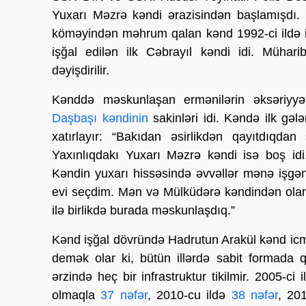
Yuxarı Məzrə kəndi ərazisindən başlamışdı.
köməyindən məhrum qalan kənd 1992-ci ildə iş
işğal edilən ilk Cəbrayıl kəndi idi. Mühar
dəyişdirilir.
Kənddə məskunlaşan ermənilərin əksəriyyət
Daşbaşı kəndinin
sakinləri idi. Kəndə ilk gə
xatırlayır: “Bakıdan əsirlikdən qayıtdıqd
Yaxınlıqdakı Yuxarı Məzrə kəndi isə boş id
Kəndin yuxarı hissəsində əvvəllər mənə işgə
evi seçdim. Mən və Mülküdərə kəndindən olan
ilə birlikdə burada məskunlaşdıq.”
Kənd işğal dövründə Hadrutun Arakül kənd icma
demək olar ki, bütün illərdə sabit formada qa
ərzində heç bir infrastruktur tikilmir. 2005-c
olmaqla
37 nəfər
, 2010-cu ildə
38 nəfər
, 20