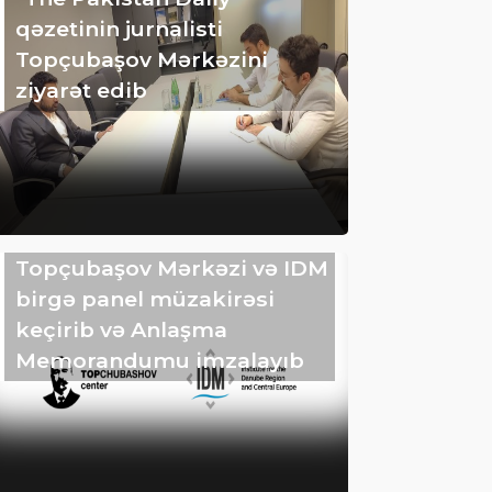
qəzetinin jurnalisti
Topçubaşov Mərkəzini
ziyarət edib
Topçubaşov Mərkəzi və IDM
birgə panel müzakirəsi
keçirib və Anlaşma
Memorandumu imzalayıb