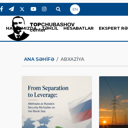
EN
HAQQIMIZDA
TƏHLİL
HESABATLAR
EKSPERT RƏ
ANA SƏHIFƏ
ABXAZIYA