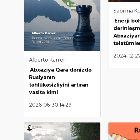
Sabrina K
Enerji bö
dərinləşm
Abxaziyan
təlatümlə
2024-12-2
Alberto Karrer
Abxaziya Qara dənizdə
Rusiyanın
təhlükəsizliyini artıran
vasitə kimi
2026-06-30 14:29