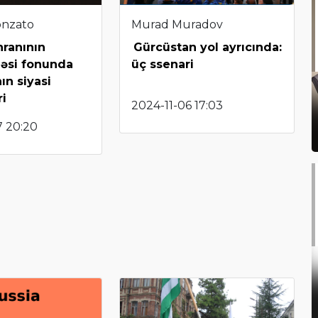
onzato
Murad Muradov
hranının
Gürcüstan yol ayrıcında:
əsi fonunda
üç ssenari
ın siyasi
ri
2024-11-06 17:03
7 20:20