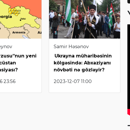
eynov
Samir Həsənov
rzusu”nun yeni
Ukrayna müharibəsinin
rcüstan
kölgəsində: Abxaziyanı
siyası?
növbəti nə gözləyir?
6 23:56
2023-12-07 11:00