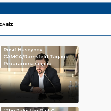
DA BİZ
Rusif Hüseynov
CAMCA/Ramsfeld Təqaüd
Proqramına seçilib
"The Pakistan Daily"