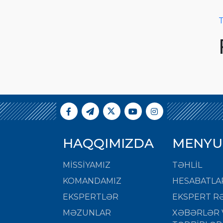
T
HAQQIMIZDA
MENYU
MISSIYAMIZ
TƏHLİL
KOMANDAMIZ
HESABATLA
EKSPERTLƏR
EKSPERT RƏ
MƏZUNLAR
XƏBƏRLƏR 