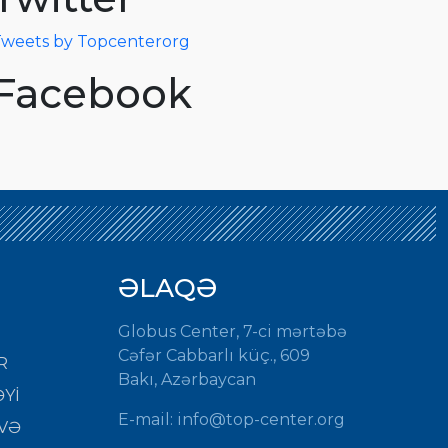
weets by Topcenterorg
Facebook
ƏLAQƏ
Globus Center, 7-ci mərtəbə
Cəfər Cabbarlı küç., 609
R
Bakı, Azərbaycan
Yİ
E-mail:
info@top-center.org
VƏ