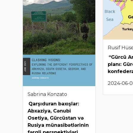
Rusif Hüs
“Gürcü A
planı: Gü
konfedera
2024-06-0
Sabrina Konzato
Qarşıduran baxışlar:
Abxaziya, Cənubi
Osetiya, Gürcüstan və
Rusiya münasibətlərinin
fərqli perspektivləri