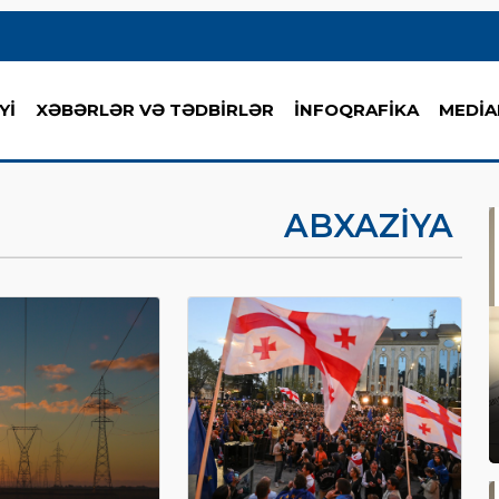
Yİ
XƏBƏRLƏR VƏ TƏDBİRLƏR
İNFOQRAFİKA
MEDİA
ABXAZIYA