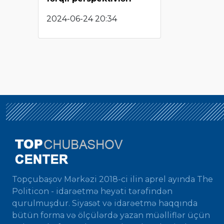
2024-06-24 20:34
Topçubaşov Mərkəzi 2018-ci ilin aprel ayında The
Politicon - idarəetmə heyəti tərəfindən
qurulmuşdur. Siyasət və idarəetmə haqqında
bütün forma və ölçülərdə yazan müəlliflər üçün