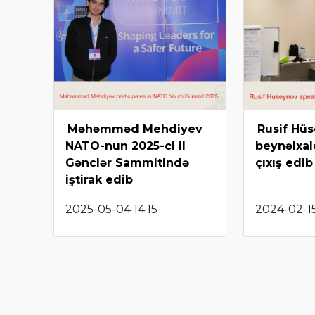
Məhəmməd Mehdiyev
Rusif Hü
NATO-nun 2025-ci il
beynəlxal
Gənclər Sammitində
çıxış edib
iştirak edib
2025-05-04 14:15
2024-02-1