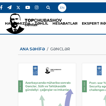
EN
HAQQIMIZDA
TƏHLİL
HESABATLAR
EKSPERT RƏ
ANA SƏHIFƏ
GƏNCLƏR