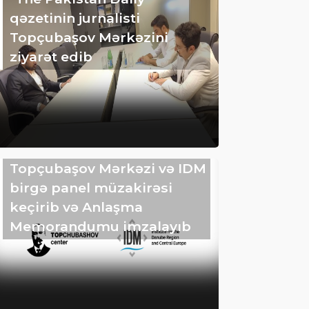
qəzetinin jurnalisti
Topçubaşov Mərkəzini
ziyarət edib
Topçubaşov Mərkəzi və IDM
birgə panel müzakirəsi
keçirib və Anlaşma
Memorandumu imzalayıb