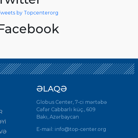
weets by Topcenterorg
Facebook
ƏLAQƏ
Globus Center, 7-ci mərtəbə
Cəfər Cabbarlı küç., 609
R
Bakı, Azərbaycan
Yİ
E-mail:
info@top-center.org
VƏ