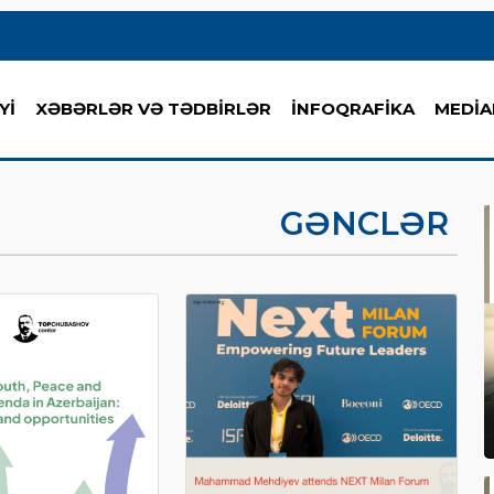
Yİ
XƏBƏRLƏR VƏ TƏDBİRLƏR
İNFOQRAFİKA
MEDİA
GƏNCLƏR