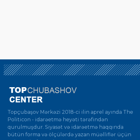
Topçubaşov Mərkəzi 2018-ci ilin aprel ayında The
Politicon - idarəetmə heyəti tərəfindən
qurulmuşdur. Siyasət və idarəetmə haqqında
bütün forma və ölçülərdə yazan müəlliflər üçün