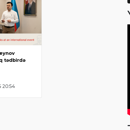
seynov
q tədbirdə
5 20:54