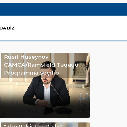
DA BİZ
Rusif Hüseynov
CAMCA/Ramsfeld Təqaüd
Proqramına seçilib
"The Pakistan Daily"