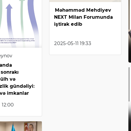
Məhəmməd Mehdiyev
NEXT Milan Forumunda
iştirak edib
2025-05-11 19:33
eynov
canda
sonrakı
Sülh və
lik gündəliyi:
 və imkanlar
 12:00