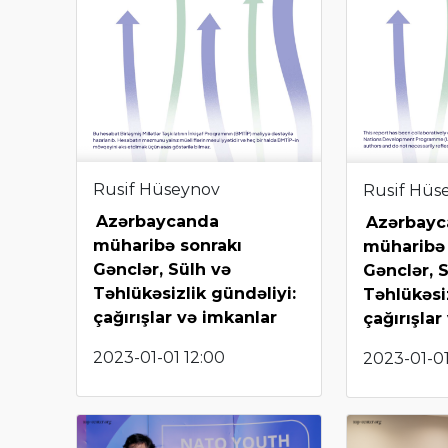
Rusif Hüseynov
Rusif Hüs
Azərbaycanda
Azərbay
müharibə sonrakı
müharibə 
Gənclər, Sülh və
Gənclər, 
Təhlükəsizlik gündəliyi:
Təhlükəsiz
çağırışlar və imkanlar
çağırışlar
2023-01-01 12:00
2023-01-01