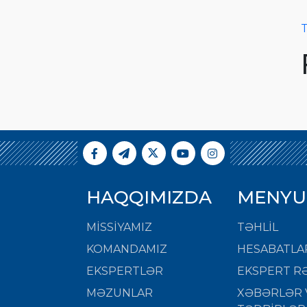
T
HAQQIMIZDA
MENYU
MISSIYAMIZ
TƏHLİL
KOMANDAMIZ
HESABATLA
EKSPERTLƏR
EKSPERT RƏ
MƏZUNLAR
XƏBƏRLƏR 