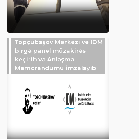
Topçubaşov Mərkəzi və IDM
birgə panel müzakirəsi
keçirib və Anlaşma
Memorandumu imzalayıb