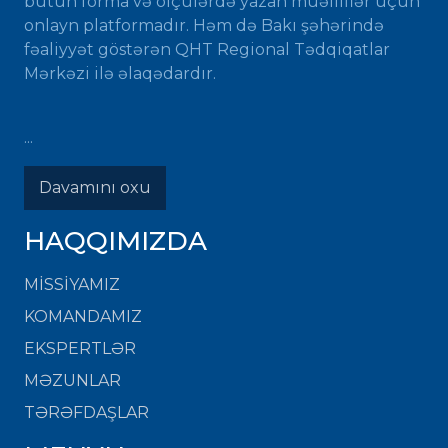
bütün forma və ölçülərdə yazan müəlliflər üçün
onlayn platformadır. Həm də Bakı şəhərində
fəaliyyət göstərən QHT Regional Tədqiqatlar
Mərkəzi ilə əlaqədardır.
...
Davamını oxu
HAQQIMIZDA
MISSIYAMIZ
KOMANDAMIZ
EKSPERTLƏR
MƏZUNLAR
TƏRƏFDAŞLAR