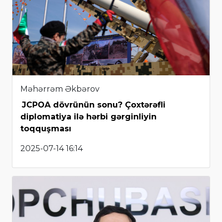
Məhərrəm Əkbərov
JCPOA dövrünün sonu? Çoxtərəfli
diplomatiya ilə hərbi gərginliyin
toqquşması
2025-07-14 16:14