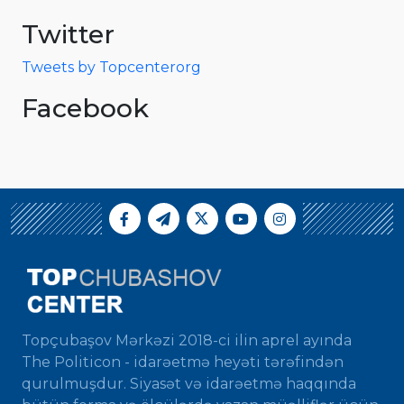
Twitter
Tweets by Topcenterorg
Facebook
Topçubaşov Mərkəzi 2018-ci ilin aprel ayında
The Politicon - idarəetmə heyəti tərəfindən
qurulmuşdur. Siyasət və idarəetmə haqqında