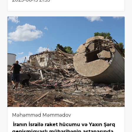
Məhəmməd Məmmədov
İranın İsrailə raket hücumu və Yaxın Şərq
genişmiqyaslı müharibənin astanasında