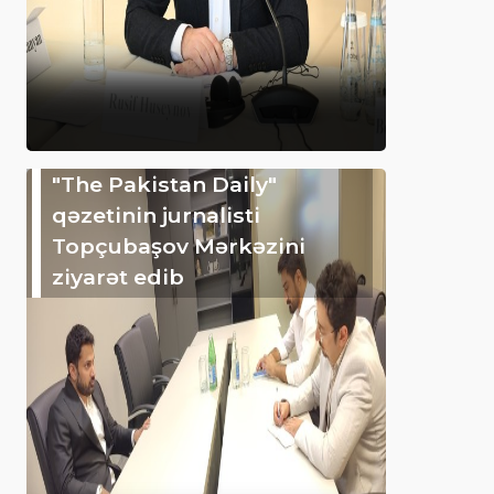
"The Pakistan Daily"
qəzetinin jurnalisti
Topçubaşov Mərkəzini
ziyarət edib