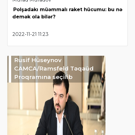
Polşadakı müəmmalı raket hücumu: bu nə
demək ola bilər?
2022-11-21 11:23
Rusif Hüseynov
CAMCA/Ramsfeld Təqaüd
Proqramına seçilib