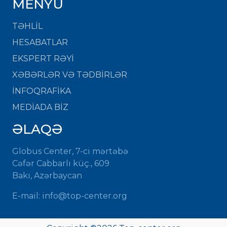
MENYU
TƏHLİL
HESABATLAR
EKSPERT RƏYİ
XƏBƏRLƏR VƏ TƏDBİRLƏR
İNFOQRAFİKA
MEDİADA BİZ
ƏLAQƏ
Globus Center, 7-ci mərtəbə
Cəfər Cabbarlı küç., 609
Bakı, Azərbaycan
E-mail:
info@top-center.org