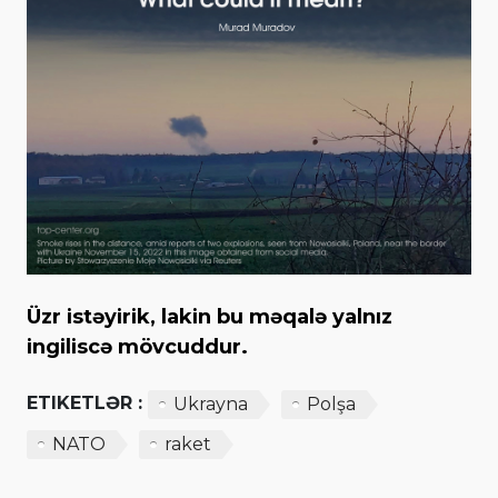
Üzr istəyirik, lakin bu məqalə yalnız
ingiliscə mövcuddur.
ETIKETLƏR :
Ukrayna
Polşa
NATO
raket