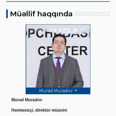
Müəllif haqqında
Murad Muradov
Murad Muradov
Həmtəsisçi, direktor müavini