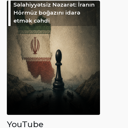
Səlahiyyətsiz Nəzarət: İranın
Hörmüz boğazını idarə
etmək cəhdi
YouTube