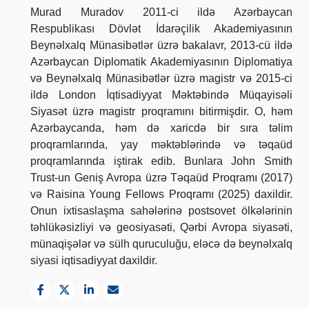
Murad Muradov 2011-ci ildə Azərbaycan
Respublikası Dövlət İdarəçilik Akademiyasının
Beynəlxalq Münasibətlər üzrə bakalavr, 2013-cü ildə
Azərbaycan Diplomatik Akademiyasının Diplomatiya
və Beynəlxalq Münasibətlər üzrə magistr və 2015-ci
ildə London İqtisadiyyat Məktəbində Müqayisəli
Siyasət üzrə magistr proqramını bitirmişdir. O, həm
Azərbaycanda, həm də xaricdə bir sıra təlim
proqramlarında, yay məktəblərində və təqaüd
proqramlarında iştirak edib. Bunlara John Smith
Trust-un Geniş Avropa üzrə Təqaüd Proqramı (2017)
və Raisina Young Fellows Proqramı (2025) daxildir.
Onun ixtisaslaşma sahələrinə postsovet ölkələrinin
təhlükəsizliyi və geosiyasəti, Qərbi Avropa siyasəti,
münaqişələr və sülh quruculuğu, eləcə də beynəlxalq
siyasi iqtisadiyyat daxildir.