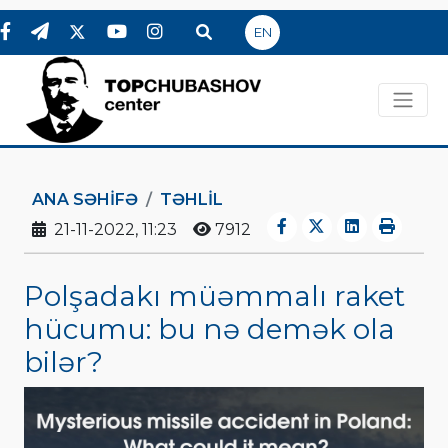
EN
ANA SƏHIFƏ
TƏHLİL
21-11-2022, 11:23
7912
Polşadakı müəmmalı raket
hücumu: bu nə demək ola
bilər?