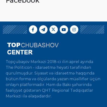
Facebook
Topçubaşov Mərkəzi 2018-ci ilin aprel ayında
The Politicon - idarəetmə heyəti tərəfindən
qurulmuşdur. Siyasət və idarəetmə haqqında
bütün forma və ölçülərdə yazan müəlliflər üçün
onlayn platformadır. Həm də Bakı şəhərində
fəaliyyət göstərən QHT Regional Tədqiqatlar
Mərkəzi ilə əlaqədardır.