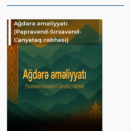
Ağdərə əməliyyatı
(Papravənd-Sırxavənd-
Canyataq cəbhəsi)