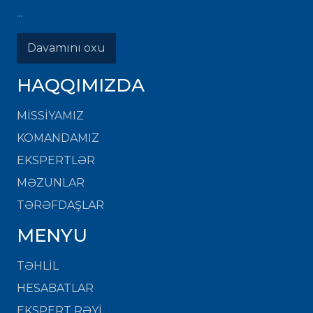
...
Davamını oxu
HAQQIMIZDA
MISSIYAMIZ
KOMANDAMIZ
EKSPERTLƏR
MƏZUNLAR
TƏRƏFDAŞLAR
MENYU
TƏHLİL
HESABATLAR
EKSPERT RƏYİ