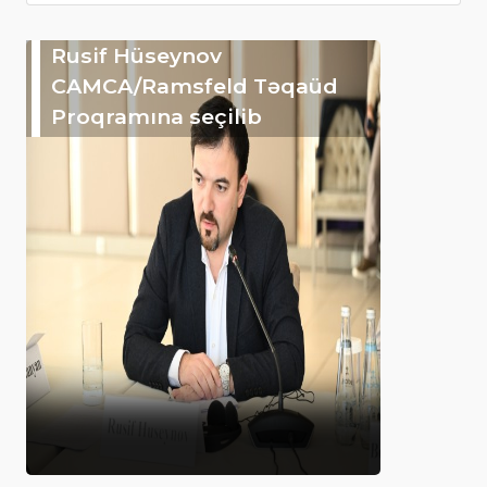
Rusif Hüseynov
CAMCA/Ramsfeld Təqaüd
Proqramına seçilib