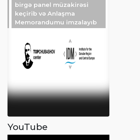
birgə panel müzakirəsi
keçirib və Anlaşma
Memorandumu imzalayıb
YouTube