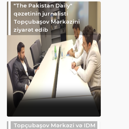
"The Pakistan Daily"
qəzetinin jurnalisti
Topçubaşov Mərkəzini
ziyarət edib
Topçubaşov Mərkəzi və IDM