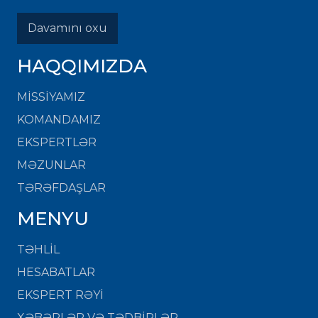
Davamını oxu
HAQQIMIZDA
MISSIYAMIZ
KOMANDAMIZ
EKSPERTLƏR
MƏZUNLAR
TƏRƏFDAŞLAR
MENYU
TƏHLİL
HESABATLAR
EKSPERT RƏYİ
XƏBƏRLƏR VƏ TƏDBİRLƏR