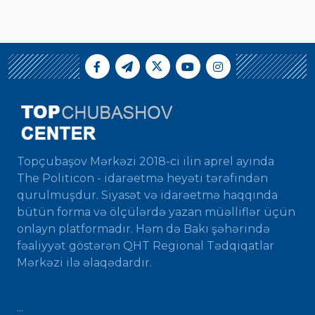
Topçubaşov Mərkəzi 2018-ci ilin aprel ayında
The Politicon - idarəetmə heyəti tərəfindən
qurulmuşdur. Siyasət və idarəetmə haqqında
bütün forma və ölçülərdə yazan müəlliflər üçün
onlayn platformadır. Həm də Bakı şəhərində
fəaliyyət göstərən QHT Regional Tədqiqatlar
Mərkəzi ilə əlaqədardır.
...