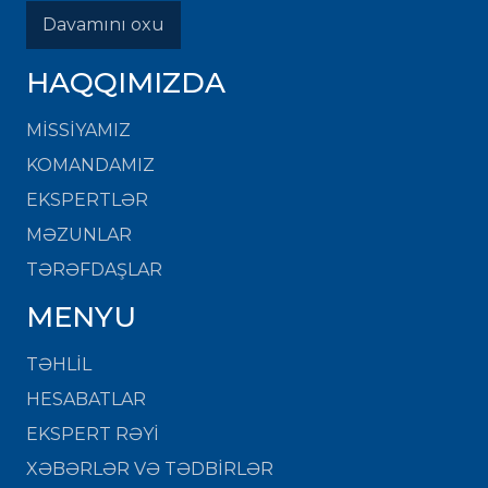
Davamını oxu
HAQQIMIZDA
MISSIYAMIZ
KOMANDAMIZ
EKSPERTLƏR
MƏZUNLAR
TƏRƏFDAŞLAR
MENYU
TƏHLİL
HESABATLAR
EKSPERT RƏYİ
XƏBƏRLƏR VƏ TƏDBİRLƏR