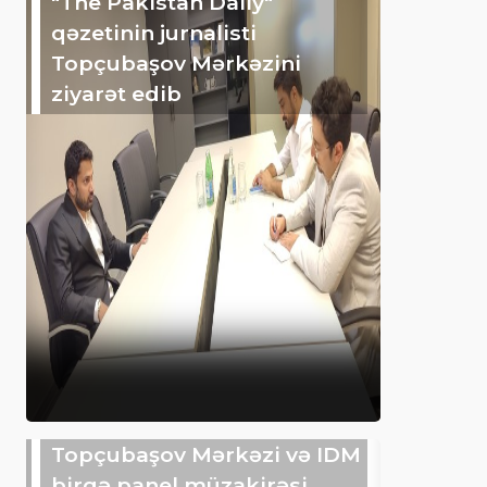
"The Pakistan Daily"
qəzetinin jurnalisti
Topçubaşov Mərkəzini
ziyarət edib
Topçubaşov Mərkəzi və IDM
birgə panel müzakirəsi