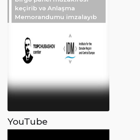
keçirib və Anlaşma
Memorandumu imzalayıb
YouTube