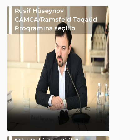
Rusif Hüseynov
CAMCA/Ramsfeld Təqaüd
Proqramına seçilib