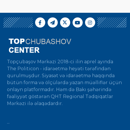
Topçubaşov Mərkəzi 2018-ci ilin aprel ayında
The Politicon - idarəetmə heyəti tərəfindən
qurulmuşdur. Siyasət və idarəetmə haqqında
bütün forma və ölçülərdə yazan müəlliflər üçün
onlayn platformadır. Həm də Bakı şəhərində
fəaliyyət göstərən QHT Regional Tədqiqatlar
Mərkəzi ilə əlaqədardır.
...