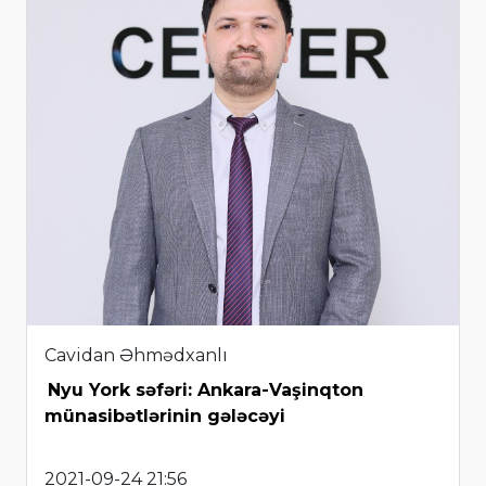
Cavidan Əhmədxanlı
Nyu York səfəri: Ankara-Vaşinqton
münasibətlərinin gələcəyi
2021-09-24 21:56