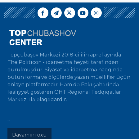
Topçubaşov Mərkəzi 2018-ci ilin aprel ayında
The Politicon - idarəetmə heyəti tərəfindən
qurulmuşdur. Siyasət və idarəetmə haqqında
bütün forma və ölçülərdə yazan müəlliflər üçün
onlayn platformadır. Həm də Bakı şəhərində
fəaliyyət göstərən QHT Regional Tədqiqatlar
Mərkəzi ilə əlaqədardır.
...
Davamını oxu