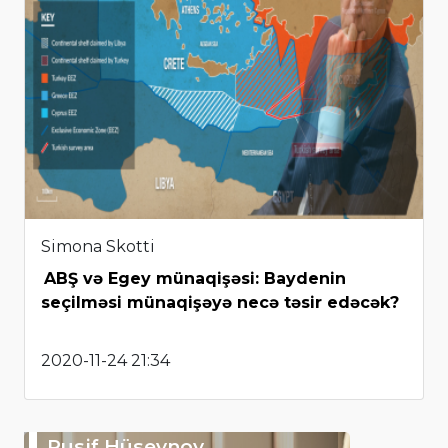
Simona Skotti
ABŞ və Egey münaqişəsi: Baydenin
seçilməsi münaqişəyə necə təsir edəcək?
2020-11-24 21:34
Rusif Hüseynov