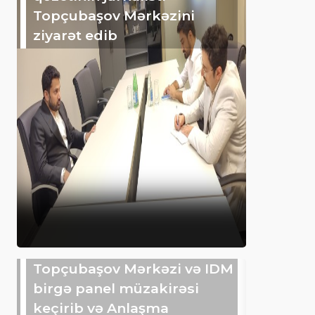
Topçubaşov Mərkəzini
ziyarət edib
Topçubaşov Mərkəzi və IDM
birgə panel müzakirəsi
keçirib və Anlaşma