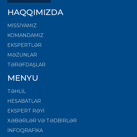
HAQQIMIZDA
MISSIYAMIZ
KOMANDAMIZ
EKSPERTLƏR
MƏZUNLAR
TƏRƏFDAŞLAR
MENYU
TƏHLİL
HESABATLAR
EKSPERT RƏYİ
XƏBƏRLƏR VƏ TƏDBİRLƏR
İNFOQRAFİKA