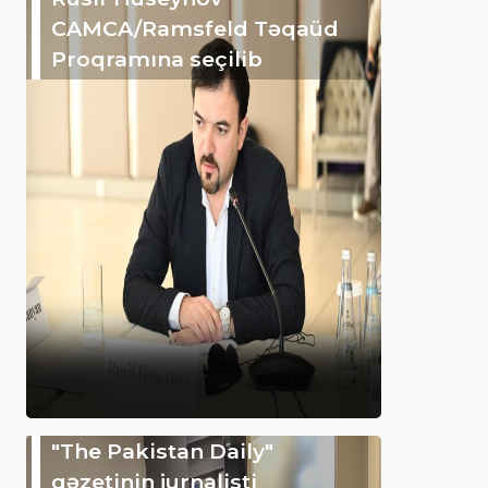
CAMCA/Ramsfeld Təqaüd
Proqramına seçilib
"The Pakistan Daily"
qəzetinin jurnalisti