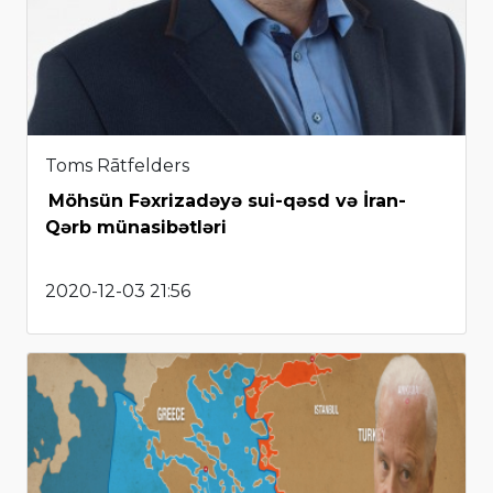
Toms Rātfelders
Möhsün Fəxrizadəyə sui-qəsd və İran-
Qərb münasibətləri
2020-12-03 21:56