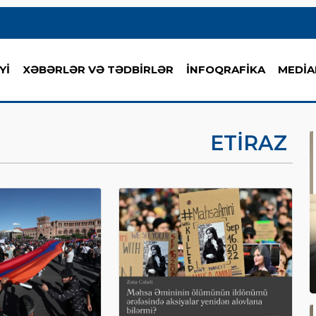
Yİ
XƏBƏRLƏR VƏ TƏDBİRLƏR
İNFOQRAFİKA
MEDİA
ETIRAZ