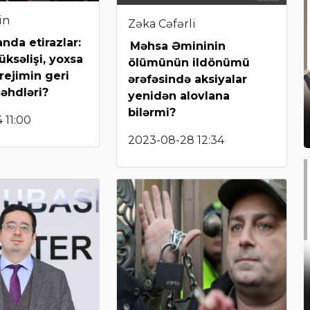
in
Zəka Cəfərli
nda etirazlar:
Məhsa Əmininin
üksəlişi, yoxsa
ölümünün ildönümü
rejimin geri
ərəfəsində aksiyalar
əhdləri?
yenidən alovlana
bilərmi?
 11:00
2023-08-28 12:34