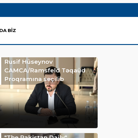
DA BİZ
Rusif Hüseynov
CAMCA/Ramsfeld Təqaüd
Proqramına seçilib
"The Pakistan Daily"