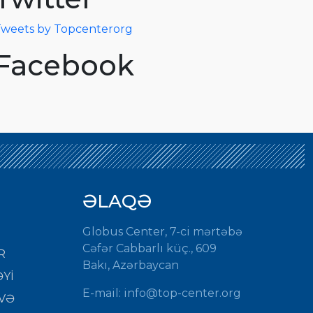
weets by Topcenterorg
Facebook
ƏLAQƏ
Globus Center, 7-ci mərtəbə
Cəfər Cabbarlı küç., 609
R
Bakı, Azərbaycan
Yİ
E-mail:
info@top-center.org
VƏ