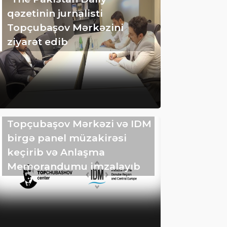
qəzetinin jurnalisti
Topçubaşov Mərkəzini
ziyarət edib
Topçubaşov Mərkəzi və IDM
birgə panel müzakirəsi
keçirib və Anlaşma
Memorandumu imzalayıb