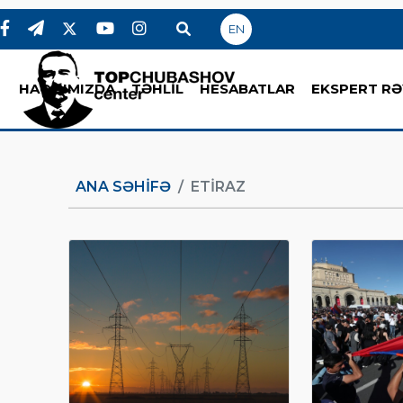
EN
HAQQIMIZDA
TƏHLİL
HESABATLAR
EKSPERT RƏ
ANA SƏHIFƏ
ETIRAZ