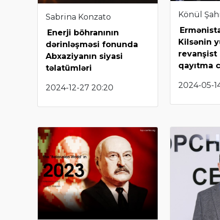
Könül Şah
Sabrina Konzato
Ermənista
Enerji böhranının
Kilsənin y
dərinləşməsi fonunda
revanşist 
Abxaziyanın siyasi
qayıtma c
təlatümləri
2024-05-14
2024-12-27 20:20