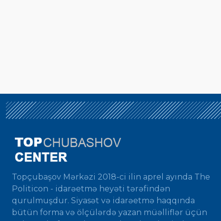
Topçubaşov Mərkəzi 2018-ci ilin aprel ayında The
Politicon - idarəetmə heyəti tərəfindən
qurulmuşdur. Siyasət və idarəetmə haqqında
bütün forma və ölçülərdə yazan müəlliflər üçün