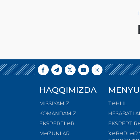
T
HAQQIMIZDA
MENYU
MISSIYAMIZ
TƏHLİL
KOMANDAMIZ
HESABATLA
EKSPERTLƏR
EKSPERT RƏ
MƏZUNLAR
XƏBƏRLƏR 