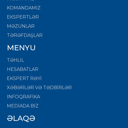
KOMANDAMIZ
EKSPERTLƏR
MƏZUNLAR
TƏRƏFDAŞLAR
MENYU
TƏHLİL
HESABATLAR
EKSPERT RƏYİ
XƏBƏRLƏR VƏ TƏDBİRLƏR
İNFOQRAFİKA
MEDİADA BİZ
ƏLAQƏ