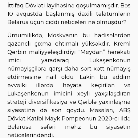
İttifaq Dövləti layihəsinə qoşulmamışdır. Bəs
10 avqustda başlanmış daxili təlatümlərin
Belarus üçün ciddi nəticələri nə olmuşdur?
Ümumilikdə, Moskvanın bu hadisələrdən
qazanclı çıxma ehtimalı yüksəkdir. Kreml
Qərbin maliyyələşdirdiyi “Meydan” hərəkatı
imici yaradaraq Lukaşenkonun
nümayişçilərə qarşı daha sərt xətt nümayiş
etdirməsinə nail oldu. Lakin bu addım
əvvəlki illərdə həyata keçirilən və
Lukaşenkonun imicini xeyli yaxşılaşdıran
strateji diversifikasiya və Qərblə yaxınlaşma
siyasətinə də son qoydu. Məsələn, ABŞ
Dövlət Katibi Mayk Pompeonun 2020-ci ildə
Belarusa səfəri məhz bu siyasətin
nəticələrindəndi.