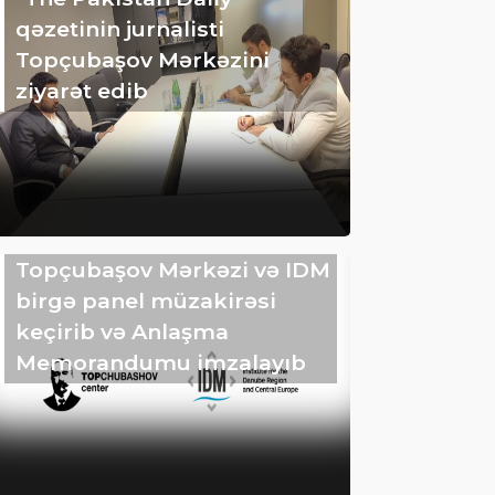
qəzetinin jurnalisti
Topçubaşov Mərkəzini
ziyarət edib
Topçubaşov Mərkəzi və IDM
birgə panel müzakirəsi
keçirib və Anlaşma
Memorandumu imzalayıb