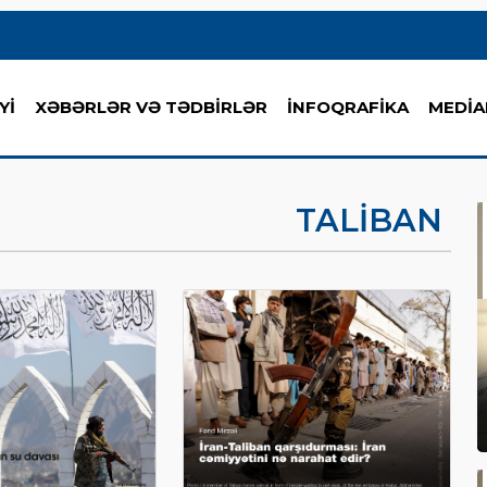
Yİ
XƏBƏRLƏR VƏ TƏDBİRLƏR
İNFOQRAFİKA
MEDİA
TALIBAN