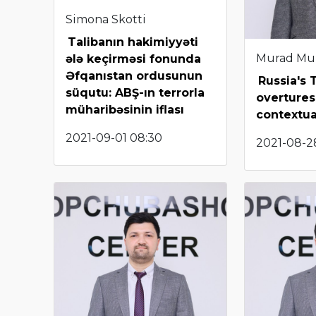
Simona Skotti
Talibanın hakimiyyəti
Murad Mu
ələ keçirməsi fonunda
Əfqanıstan ordusunun
Russia's 
süqutu: ABŞ-ın terrorla
overtures
müharibəsinin iflası
contextua
2021-09-01 08:30
2021-08-28