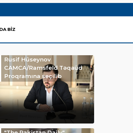
DA BİZ
Rusif Hüseynov
CAMCA/Ramsfeld Təqaüd
Proqramına seçilib
"The Pakistan Daily"