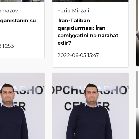
hməzov
Fərid Mirzəli
fqanıstanın su
İran-Taliban
qarşıdurması: İran
cəmiyyətini nə narahat
edir?
 16:53
2022-06-05 15:47