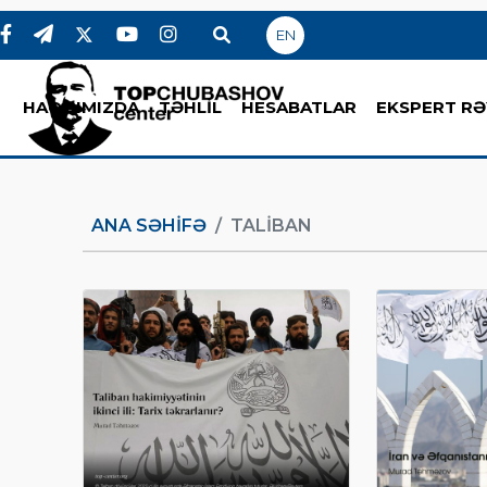
EN
HAQQIMIZDA
TƏHLİL
HESABATLAR
EKSPERT RƏ
ANA SƏHIFƏ
TALIBAN