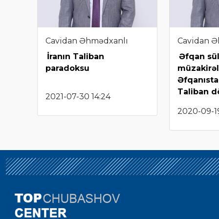
Cavidan Əhmədxanlı
Cavidan Ə
İranın Taliban
Əfqan sü
paradoksu
müzakirəl
Əfqanısta
Taliban d
2021-07-30 14:24
2020-09-1