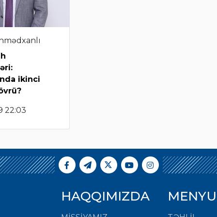
hmədxanlı
lh
əri:
nda ikinci
övrü?
9 22:03
HAQQIMIZDA
MENYU