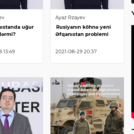
ev
Ayaz Rzayev
nıstanda uğur
Rusiyanın köhnə yeni
lərmi?
Əfqanıstan problemi
 13:49
2021-08-29 20:37