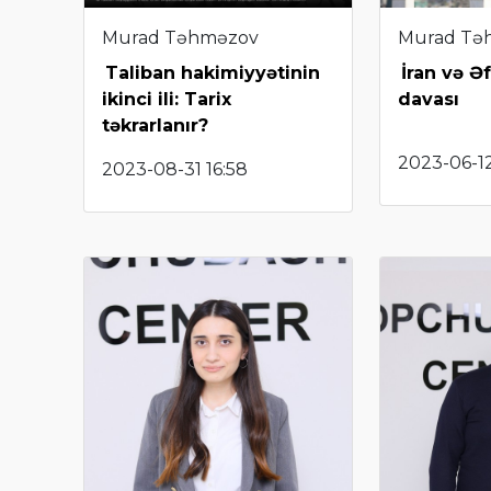
Murad Təhməzov
Murad Tə
Taliban hakimiyyətinin
İran və Ə
ikinci ili: Tarix
davası
təkrarlanır?
2023-06-12
2023-08-31 16:58