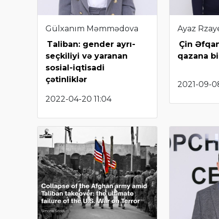
Gülxanım Məmmədova
Ayaz Rzay
Taliban: gender ayrı-
Çin Əfqa
seçkiliyi və yaranan
qazana bi
sosial-iqtisadi
çətinliklər
2021-09-08
2022-04-20 11:04