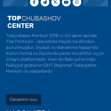
Topçubaşov Mərkəzi 2018-ci ilin aprel ayında
The Politicon - idarəetmə heyəti tərəfindən
qurulmuşdur. Siyasət və idarəetmə haqqında
bütün forma və ölçülərdə yazan müəlliflər üçün
onlayn platformadır. Həm də Bakı şəhərində
fəaliyyət göstərən QHT Regional Tədqiqatlar
Mərkəzi ilə əlaqədardır.
...
Davamını oxu