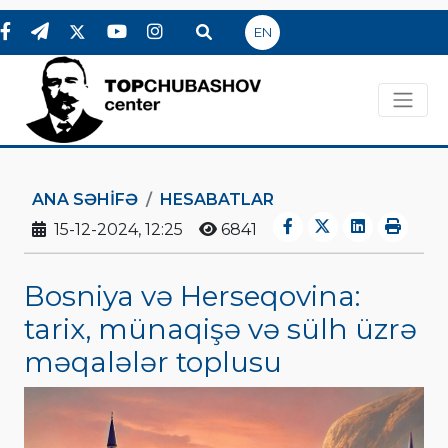
EN
ANA SƏHIFƏ
HESABATLAR
15-12-2024, 12:25
6841
Bosniya və Herseqovina:
tarix, münaqişə və sülh üzrə
məqalələr toplusu