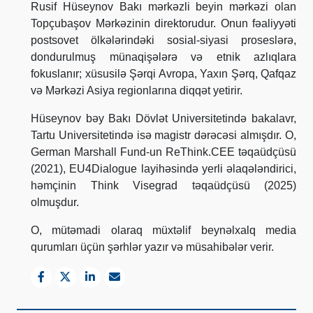
Rusif Hüseynov Bakı mərkəzli beyin mərkəzi olan
Topçubaşov Mərkəzinin direktorudur. Onun fəaliyyəti
postsovet ölkələrindəki sosial-siyasi proseslərə,
dondurulmuş münaqişələrə və etnik azlıqlara
fokuslanır; xüsusilə Şərqi Avropa, Yaxın Şərq, Qafqaz
və Mərkəzi Asiya regionlarına diqqət yetirir.
Hüseynov bəy Bakı Dövlət Universitetində bakalavr,
Tartu Universitetində isə magistr dərəcəsi almışdır. O,
German Marshall Fund-un ReThink.CEE təqaüdçüsü
(2021), EU4Dialogue layihəsində yerli əlaqələndirici,
həmçinin Think Visegrad təqaüdçüsü (2025)
olmuşdur.
O, mütəmadi olaraq müxtəlif beynəlxalq media
qurumları üçün şərhlər yazır və müsahibələr verir.