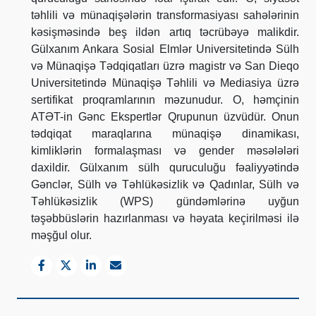
təhlili və münaqişələrin transformasiyası sahələrinin
kəsişməsində beş ildən artıq təcrübəyə malikdir.
Gülxanım Ankara Sosial Elmlər Universitetində Sülh
və Münaqişə Tədqiqatları üzrə magistr və San Dieqo
Universitetində Münaqişə Təhlili və Mediasiya üzrə
sertifikat proqramlarının məzunudur. O, həmçinin
ATƏT-in Gənc Ekspertlər Qrupunun üzvüdür. Onun
tədqiqat maraqlarına münaqişə dinamikası,
kimliklərin formalaşması və gender məsələləri
daxildir. Gülxanım sülh quruculuğu fəaliyyətində
Gənclər, Sülh və Təhlükəsizlik və Qadınlar, Sülh və
Təhlükəsizlik (WPS) gündəmlərinə uyğun
təşəbbüslərin hazırlanması və həyata keçirilməsi ilə
məşğul olur.