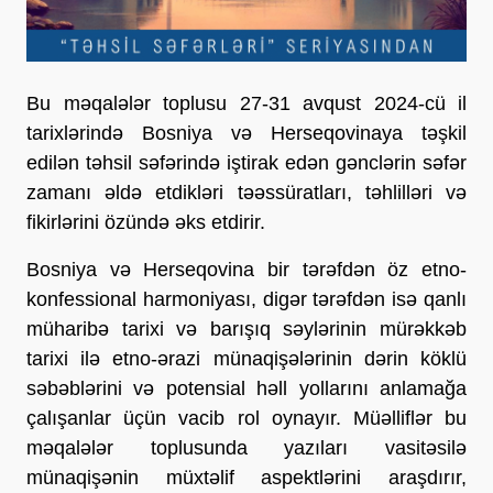
Bu məqalələr toplusu 27-31 avqust 2024-cü il
tarixlərində Bosniya və Herseqovinaya təşkil
edilən təhsil səfərində iştirak edən gənclərin səfər
zamanı əldə etdikləri təəssüratları, təhlilləri və
fikirlərini özündə əks etdirir.
Bosniya və Herseqovina bir tərəfdən öz etno-
konfessional harmoniyası, digər tərəfdən isə qanlı
müharibə tarixi və barışıq səylərinin mürəkkəb
tarixi ilə etno-ərazi münaqişələrinin dərin köklü
səbəblərini və potensial həll yollarını anlamağa
çalışanlar üçün vacib rol oynayır. Müəlliflər bu
məqalələr toplusunda yazıları vasitəsilə
münaqişənin müxtəlif aspektlərini araşdırır,