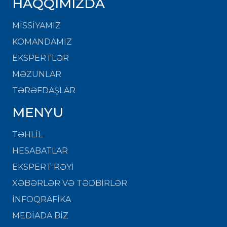
HAQQIMIZDA
MISSIYAMIZ
KOMANDAMIZ
EKSPERTLƏR
MƏZUNLAR
TƏRƏFDAŞLAR
MENYU
TƏHLİL
HESABATLAR
EKSPERT RƏYİ
XƏBƏRLƏR VƏ TƏDBİRLƏR
İNFOQRAFİKA
MEDİADA BİZ