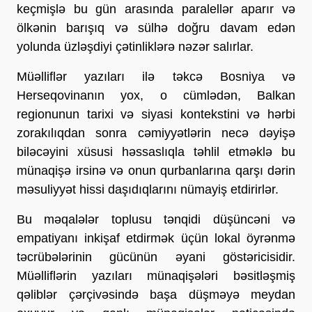
keçmişlə bu gün arasında paralellər aparır və
ölkənin barışıq və sülhə doğru davam edən
yolunda üzləşdiyi çətinliklərə nəzər salırlar.
Müəlliflər yazıları ilə təkcə Bosniya və
Herseqovinanın yox, o cümlədən, Balkan
regionunun tarixi və siyasi kontekstini və hərbi
zorakılıqdan sonra cəmiyyətlərin necə dəyişə
biləcəyini xüsusi həssaslıqla təhlil etməklə bu
münaqişə irsinə və onun qurbanlarına qarşı dərin
məsuliyyət hissi daşıdıqlarını nümayiş etdirirlər.
Bu məqalələr toplusu tənqidi düşüncəni və
empatiyanı inkişaf etdirmək üçün lokal öyrənmə
təcrübələrinin gücünün əyani göstəricisidir.
Müəlliflərin yazıları münaqişələri bəsitləşmiş
qəliblər çərçivəsində başa düşməyə meydan