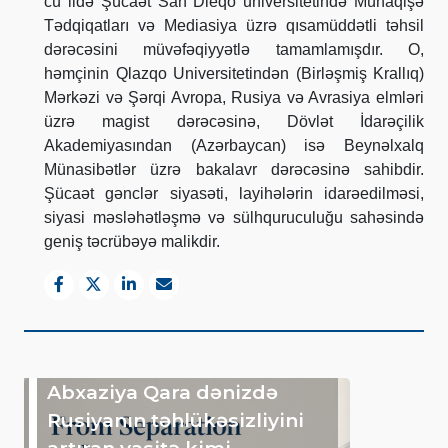
cü ildə Şücaət San Dieqo universitetində Münaqişə
Tədqiqatları və Mediasiya üzrə qısamüddətli təhsil
dərəcəsini müvəfəqiyyətlə tamamlamışdır. O,
həmçinin Qlazqo Universitetindən (Birləşmiş Krallıq)
Mərkəzi və Şərqi Avropa, Rusiya və Avrasiya elmləri
üzrə magist dərəcəsinə, Dövlət İdarəçilik
Akademiyasından (Azərbaycan) isə Beynəlxalq
Münasibətlər üzrə bakalavr dərəcəsinə sahibdir.
Şücaət gənclər siyasəti, layihələrin idarəedilməsi,
siyasi məsləhətləşmə və sülhquruculuğu sahəsində
geniş təcrübəyə malikdir.
Abxaziya Qara dənizdə
Rusiyanın təhlükəsizliyini
artıran vasitə kimi