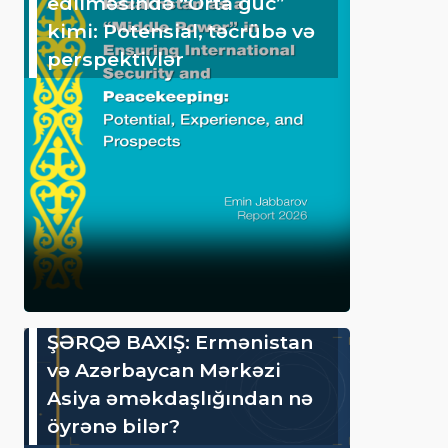
edilməsində “Orta güc”
kimi: Potensial, təcrübə və
perspektivlər
ŞƏRQƏ BAXIŞ: Ermənistan
və Azərbaycan Mərkəzi
Asiya əməkdaşlığından nə
öyrənə bilər?