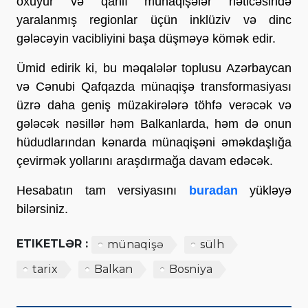
oxuyur və qanlı münaqişələr nəticəsində
yaralanmış regionlar üçün inklüziv və dinc
gələcəyin vacibliyini başa düşməyə kömək edir.
Ümid edirik ki, bu məqalələr toplusu Azərbaycan
və Cənubi Qafqazda münaqişə transformasiyası
üzrə daha geniş müzakirələrə töhfə verəcək və
gələcək nəsillər həm Balkanlarda, həm də onun
hüdudlarından kənarda münaqişəni əməkdaşlığa
çevirmək yollarını araşdırmağa davam edəcək.
Hesabatın tam versiyasını
buradan
yükləyə
bilərsiniz.
ETIKETLƏR :
münaqişə
sülh
tarix
Balkan
Bosniya