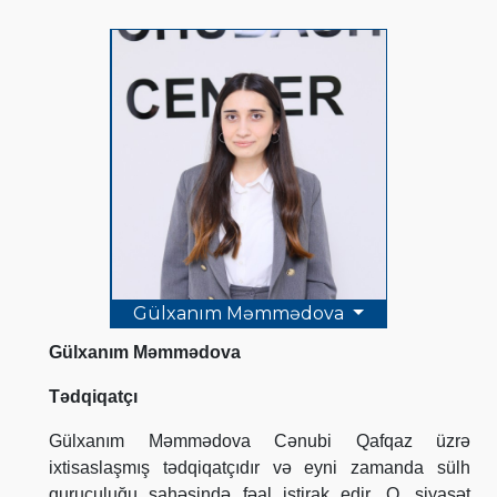
Gülxanım Məmmədova
Gülxanım Məmmədova
Tədqiqatçı
Gülxanım Məmmədova Cənubi Qafqaz üzrə
ixtisaslaşmış tədqiqatçıdır və eyni zamanda sülh
quruculuğu sahəsində fəal iştirak edir. O, siyasət