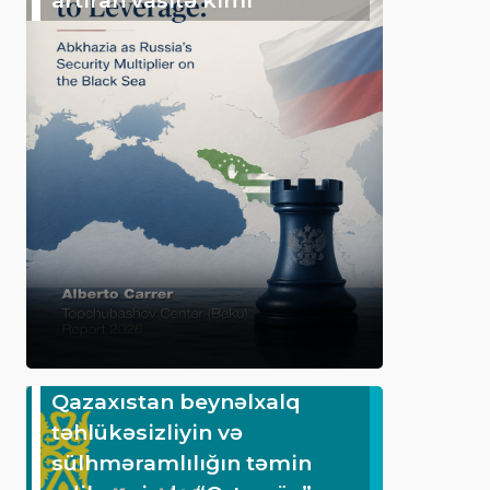
Qazaxıstan beynəlxalq
təhlükəsizliyin və
sülhməramlılığın təmin