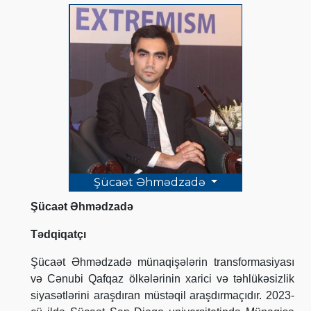
Şücaət Əhmədzadə
Şücaət Əhmədzadə
Tədqiqatçı
Şücaət Əhmədzadə münaqişələrin transformasiyası
və Cənubi Qafqaz ölkələrinin xarici və təhlükəsizlik
siyasətlərini araşdıran müstəqil araşdırmaçıdır. 2023-