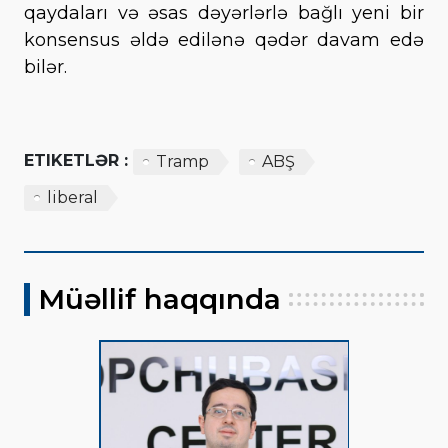
qaydaları və əsas dəyərlərlə bağlı yeni bir
konsensus əldə edilənə qədər davam edə
bilər.
ETIKETLƏR :
Tramp
ABŞ
liberal
Müəllif haqqında