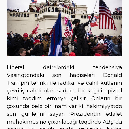
Liberal dairələrdəki tendensiya
Vaşinqtondakı son hadisələri Donald
Trampın təhriki ilə radikal və cahil kütlənin
çevriliş cəhdi olan sadəcə bir keçici epizod
kimi təqdim etməyə çalışır. Onların bir
çoxunda belə bir inam var ki, hakimiyyətdə
son günlərini sayan Prezidentin ədalət
mühakiməsinə çıxarılacağı təqdirdə ABŞ-da