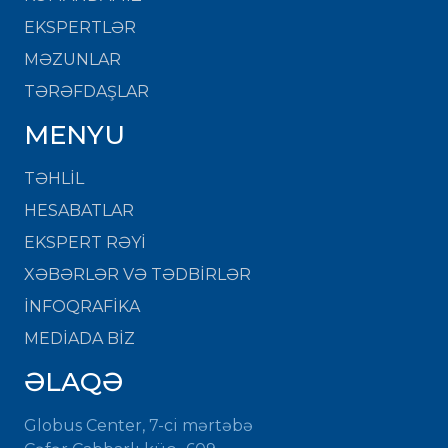
EKSPERTLƏR
MƏZUNLAR
TƏRƏFDAŞLAR
MENYU
TƏHLİL
HESABATLAR
EKSPERT RƏYİ
XƏBƏRLƏR VƏ TƏDBİRLƏR
İNFOQRAFİKA
MEDİADA BİZ
ƏLAQƏ
Globus Center, 7-ci mərtəbə