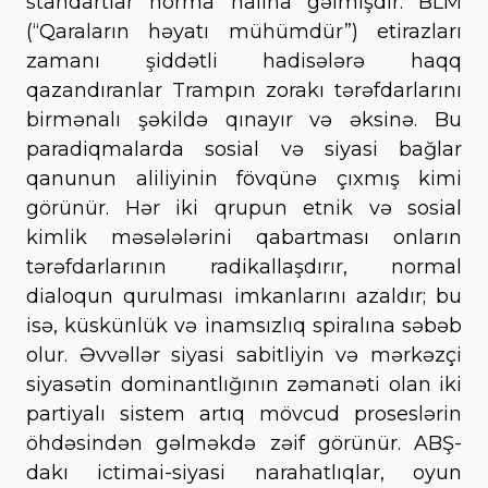
standartlar norma halına gəlmişdir: BLM
(“Qaraların həyatı mühümdür”) etirazları
zamanı şiddətli hadisələrə haqq
qazandıranlar Trampın zorakı tərəfdarlarını
birmənalı şəkildə qınayır və əksinə. Bu
paradiqmalarda sosial və siyasi bağlar
qanunun aliliyinin fövqünə çıxmış kimi
görünür. Hər iki qrupun etnik və sosial
kimlik məsələlərini qabartması onların
tərəfdarlarının radikallaşdırır, normal
dialoqun qurulması imkanlarını azaldır; bu
isə, küskünlük və inamsızlıq spiralına səbəb
olur. Əvvəllər siyasi sabitliyin və mərkəzçi
siyasətin dominantlığının zəmanəti olan iki
partiyalı sistem artıq mövcud proseslərin
öhdəsindən gəlməkdə zəif görünür. ABŞ-
dakı ictimai-siyasi narahatlıqlar, oyun