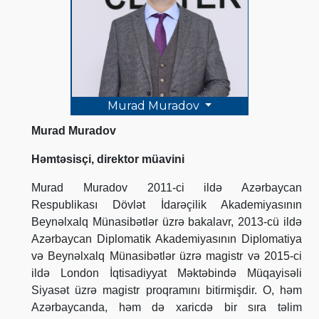
Murad Muradov
Murad Muradov
Həmtəsisçi, direktor müavini
Murad Muradov 2011-ci ildə Azərbaycan
Respublikası Dövlət İdarəçilik Akademiyasının
Beynəlxalq Münasibətlər üzrə bakalavr, 2013-cü ildə
Azərbaycan Diplomatik Akademiyasının Diplomatiya
və Beynəlxalq Münasibətlər üzrə magistr və 2015-ci
ildə London İqtisadiyyat Məktəbində Müqayisəli
Siyasət üzrə magistr proqramını bitirmişdir. O, həm
Azərbaycanda, həm də xaricdə bir sıra təlim