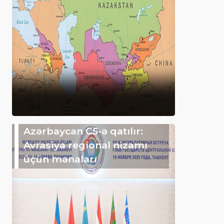
Azərbaycan C5-ə qatılır:
Avrasiya regional nizamı
üçün mənaları