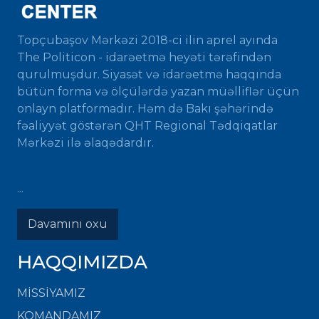
Topçubaşov Mərkəzi 2018-ci ilin aprel ayında
The Politicon - idarəetmə heyəti tərəfindən
qurulmuşdur. Siyasət və idarəetmə haqqında
bütün forma və ölçülərdə yazan müəlliflər üçün
onlayn platformadır. Həm də Bakı şəhərində
fəaliyyət göstərən QHT Regional Tədqiqatlar
Mərkəzi ilə əlaqədardır.
...
Davamını oxu
HAQQIMIZDA
MISSIYAMIZ
KOMANDAMIZ