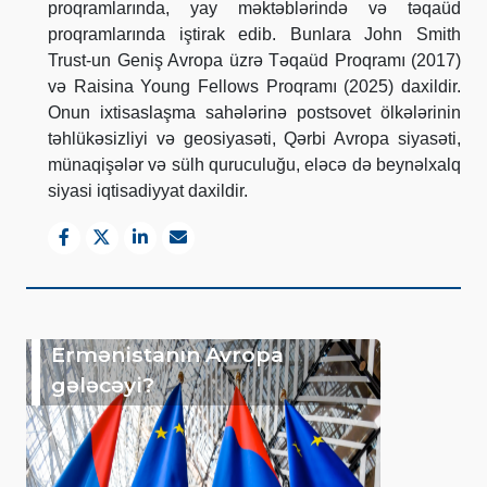
proqramlarında, yay məktəblərində və təqaüd
proqramlarında iştirak edib. Bunlara John Smith
Trust-un Geniş Avropa üzrə Təqaüd Proqramı (2017)
və Raisina Young Fellows Proqramı (2025) daxildir.
Onun ixtisaslaşma sahələrinə postsovet ölkələrinin
təhlükəsizliyi və geosiyasəti, Qərbi Avropa siyasəti,
münaqişələr və sülh quruculuğu, eləcə də beynəlxalq
siyasi iqtisadiyyat daxildir.
Ermənistanın Avropa
gələcəyi?