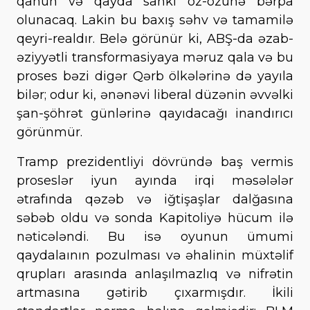
qanun və qayda sanki öz-özünə bərpa
olunacaq. Lakin bu baxış səhv və tamamilə
qeyri-realdır. Belə görünür ki, ABŞ-da əzab-
əziyyətli transformasiyaya məruz qala və bu
proses bəzi digər Qərb ölkələrinə də yayıla
bilər; odur ki, ənənəvi liberal düzənin əvvəlki
şan-şöhrət günlərinə qayıdacağı inandırıcı
görünmür.
Tramp prezidentliyi dövründə baş vermis
proseslər iyun ayında irqi məsələlər
ətrafında qəzəb və iğtişaşlar dalğasına
səbəb oldu və sonda Kapitoliyə hücum ilə
nəticələndi. Bu isə oyunun ümumi
qaydalaının pozulması və əhalinin müxtəlif
qrupları arasında anlaşılmazlıq və nifrətin
artmasına gətirib çıxarmışdır. İkili