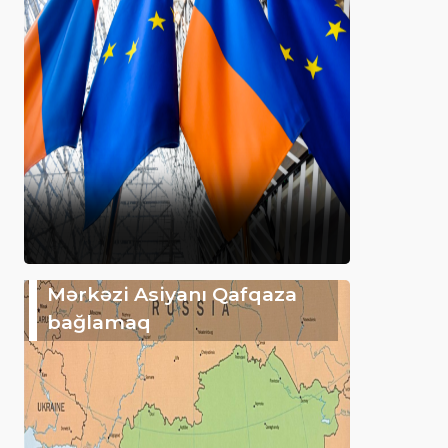
Mərkəzi Asiyanı Qafqaza
bağlamaq