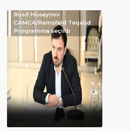
Rusif Hüseynov
CAMCA/Ramsfeld Təqaüd
Proqramına seçilib