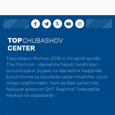
Topçubaşov Mərkəzi 2018-ci ilin aprel ayında
The Politicon - idarəetmə heyəti tərəfindən
qurulmuşdur. Siyasət və idarəetmə haqqında
bütün forma və ölçülərdə yazan müəlliflər üçün
onlayn platformadır. Həm də Bakı şəhərində
fəaliyyət göstərən QHT Regional Tədqiqatlar
Mərkəzi ilə əlaqədardır.
...