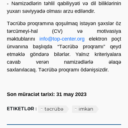
- Namizədlərin təhlil qabiliyyəti və dil biliklərinin
yuxarı səviyyədə olması arzu ediləndir.
Təcrübə proqramına qoşulmaq istəyən şəxslər öz
tərcümeyi-hal (CV) və motivasiya
məktublarını
info@top-center.
org
elektron poçt
ünvanına başlıqda “Təcrübə proqramı” qeyd
etməklə göndərə bilərlər. Yalnız kriteriyalara
cavab verən namizədlərlə əlaqə
saxlanılacaq. Təcrübə proqramı ödənişsizdir.
Son müraciət tarixi: 31 may 2023
ETIKETLƏR :
təcrübə
imkan