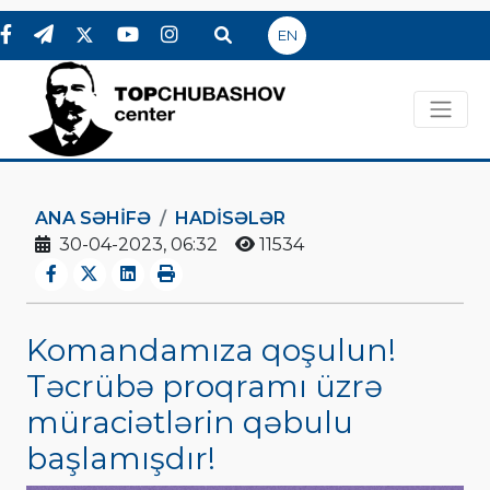
EN
ANA SƏHIFƏ
HADİSƏLƏR
30-04-2023, 06:32
11534
Komandamıza qoşulun!
Təcrübə proqramı üzrə
müraciətlərin qəbulu
başlamışdır!