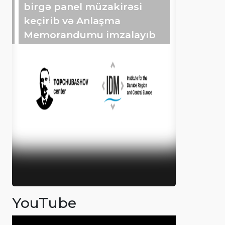
birgə panel müzakirəsi
keçirib və Anlaşma
Memorandumu imzalayıb
YouTube