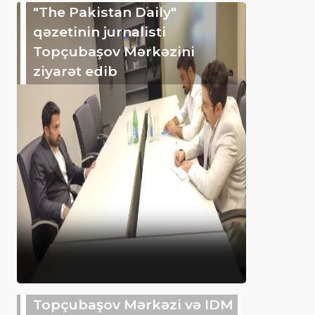
"The Pakistan Daily"
qəzetinin jurnalisti
Topçubaşov Mərkəzini
ziyarət edib
Topçubaşov Mərkəzi və IDM