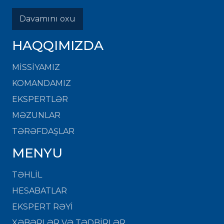
Davamını oxu
HAQQIMIZDA
MISSIYAMIZ
KOMANDAMIZ
EKSPERTLƏR
MƏZUNLAR
TƏRƏFDAŞLAR
MENYU
TƏHLİL
HESABATLAR
EKSPERT RƏYİ
XƏBƏRLƏR VƏ TƏDBİRLƏR