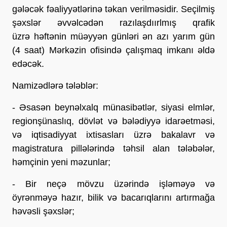
gələcək fəaliyyətlərinə təkan verilməsidir. Seçilmiş
şəxslər əvvəlcədən razılaşdıırlmış qrafik
üzrə həftənin müəyyən günləri ən azı yarım gün
(4 saat) Mərkəzin ofisində çalışmaq imkanı əldə
edəcək.
Namizədlərə tələblər:
- Əsasən beynəlxalq münasibətlər, siyasi elmlər,
regionşünaslıq, dövlət və bələdiyyə idarəetməsi,
və iqtisadiyyat ixtisasları üzrə bakalavr və
magistratura pillələrində təhsil alan tələbələr,
həmçinin yeni məzunlar;
- Bir neçə mövzu üzərində işləməyə və
öyrənməyə hazır, bilik və bacarıqlarını artırmağa
həvəsli şəxslər;