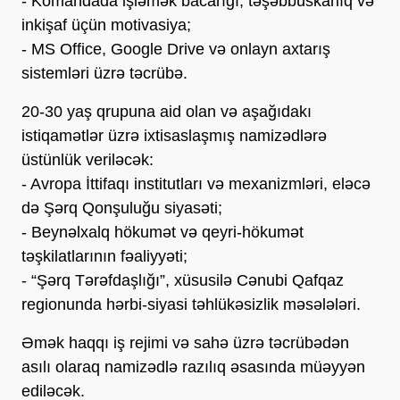
- Komandada işləmək bacarığı, təşəbbüskarlıq və
inkişaf üçün motivasiya;
- MS Office, Google Drive və onlayn axtarış
sistemləri üzrə təcrübə.
20-30 yaş qrupuna aid olan və aşağıdakı
istiqamətlər üzrə ixtisaslaşmış namizədlərə
üstünlük veriləcək:
- Avropa İttifaqı institutları və mexanizmləri, eləcə
də Şərq Qonşuluğu siyasəti;
- Beynəlxalq hökumət və qeyri-hökumət
təşkilatlarının fəaliyyəti;
- “Şərq Tərəfdaşlığı”, xüsusilə Cənubi Qafqaz
regionunda hərbi-siyasi təhlükəsizlik məsələləri.
Əmək haqqı iş rejimi və sahə üzrə təcrübədən
asılı olaraq namizədlə razılıq əsasında müəyyən
ediləcək.