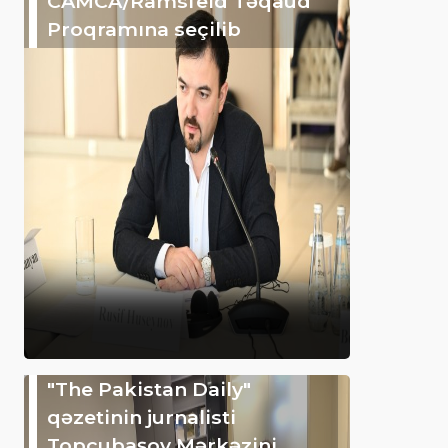
CAMCA/Ramsfeld Təqaüd
Proqramına seçilib
"The Pakistan Daily"
qəzetinin jurnalisti
Topçubaşov Mərkəzini