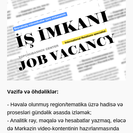
Vəzifə və öhdəliklər:
- Həvalə olunmuş region/tematika üzrə hadisə və
prosesləri gündəlik əsasda izləmək;
- Analitik rəy, məqalə və hesabatlar yazmaq, eləcə
də Mərkəzin video-kontentinin hazırlanmasında