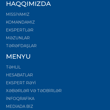
HAQQIMIZDA
MISSIYAMIZ
KOMANDAMIZ
EKSPERTLƏR
MƏZUNLAR
TƏRƏFDAŞLAR
MENYU
TƏHLİL
HESABATLAR
EKSPERT RƏYİ
XƏBƏRLƏR VƏ TƏDBİRLƏR
İNFOQRAFİKA
MEDİADA BİZ