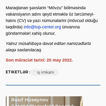
Maraqlanan şəxslərin “Mövzu” bölməsində
vakansiyanın adını qeyd etməklə öz tərcümeyi-
halını (CV) və yazı nümunələrini (mövcud olduğu
təqdirdə)
info@top-center.org
ünvanına
göndərmələri xahiş olunur.
Yalnız müsahibəyə dəvət edilən namizədlərlə
əlaqə saxlanılacaq.
Son müraciət tarixi: 20 may 2022.
ETIKETLƏR :
iş imkanı
Rusif Hüseynov