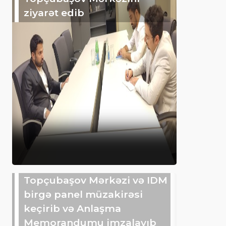
ziyarət edib
Topçubaşov Mərkəzi və IDM
birgə panel müzakirəsi
keçirib və Anlaşma
Memorandumu imzalayıb