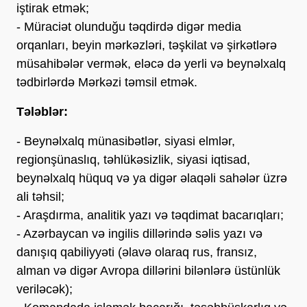
iştirak etmək;
- Müraciət olunduğu təqdirdə digər media
orqanları, beyin mərkəzləri, təşkilat və şirkətlərə
müsahibələr vermək, eləcə də yerli və beynəlxalq
tədbirlərdə Mərkəzi təmsil etmək.
Tələblər:
- Beynəlxalq münasibətlər, siyasi elmlər,
regionşünaslıq, təhlükəsizlik, siyasi iqtisad,
beynəlxalq hüquq və ya digər əlaqəli sahələr üzrə
ali təhsil;
- Araşdırma, analitik yazı və təqdimat bacarıqları;
- Azərbaycan və ingilis dillərində səlis yazı və
danışıq qabiliyyəti (əlavə olaraq rus, fransız,
alman və digər Avropa dillərini bilənlərə üstünlük
veriləcək);