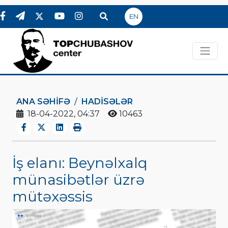
EN
ANA SƏHIFƏ
HADİSƏLƏR
18-04-2022, 04:37
10463
İş elanı: Beynəlxalq
münasibətlər üzrə
mütəxəssis