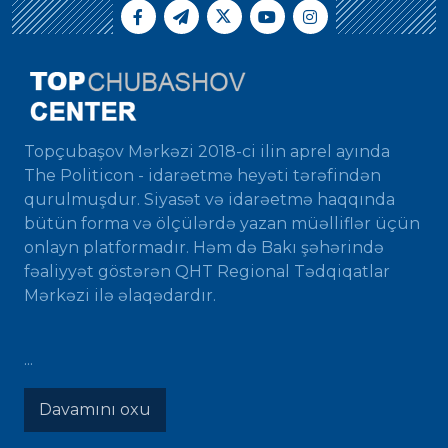
Topçubaşov Mərkəzi 2018-ci ilin aprel ayında
The Politicon - idarəetmə heyəti tərəfindən
qurulmuşdur. Siyasət və idarəetmə haqqında
bütün forma və ölçülərdə yazan müəlliflər üçün
onlayn platformadır. Həm də Bakı şəhərində
fəaliyyət göstərən QHT Regional Tədqiqatlar
Mərkəzi ilə əlaqədardır.
...
Davamını oxu