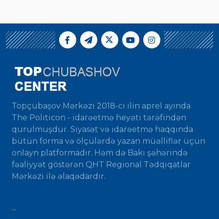
Topçubaşov Mərkəzi 2018-ci ilin aprel ayında
The Politicon - idarəetmə heyəti tərəfindən
qurulmuşdur. Siyasət və idarəetmə haqqında
bütün forma və ölçülərdə yazan müəlliflər üçün
onlayn platformadır. Həm də Bakı şəhərində
fəaliyyət göstərən QHT Regional Tədqiqatlar
Mərkəzi ilə əlaqədardır.
...