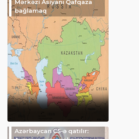
Mərkəzi Asiyanı Qafqaza
bağlamaq
Azərbaycan C5-ə qatılır: