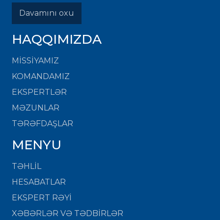
Davamını oxu
HAQQIMIZDA
MISSIYAMIZ
KOMANDAMIZ
EKSPERTLƏR
MƏZUNLAR
TƏRƏFDAŞLAR
MENYU
TƏHLİL
HESABATLAR
EKSPERT RƏYİ
XƏBƏRLƏR VƏ TƏDBİRLƏR