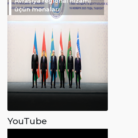
Avrasiya regional nizamı
üçün mənaları
YouTube