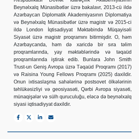
Beynəlxalq Münasibətlər üzrə bakalavr, 2013-cü ildə
Azərbaycan Diplomatik Akademiyasının Diplomatiya
və Beynəlxalq Münasibətlər üzrə magistr və 2015-ci
ildə London İqtisadiyyat Məktəbində Müqayisəli
Siyasət üzrə magistr proqramını bitirmişdir. O, həm
Azərbaycanda, həm də xaricdə bir sıra təlim
proqramlarında, yay məktəblərində və təqaüd
proqramlarında iştirak edib. Bunlara John Smith
Trust-un Geniş Avropa üzrə Təqaüd Proqramı (2017)
və Raisina Young Fellows Proqramı (2025) daxildir.
Onun ixtisaslaşma sahələrinə postsovet ölkələrinin
təhlükəsizliyi və geosiyasəti, Qərbi Avropa siyasəti,
münaqişələr və sülh quruculuğu, eləcə də beynəlxalq
siyasi iqtisadiyyat daxildir.