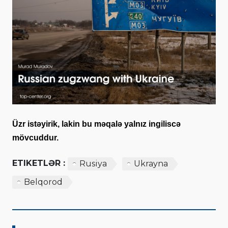
Üzr istəyirik, lakin bu məqalə yalnız ingiliscə
mövcuddur.
ETIKETLƏR :
Rusiya
Ukrayna
Belqorod