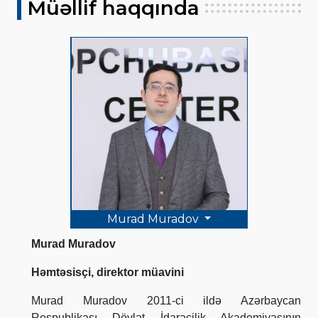
Müəllif haqqında
Murad Muradov
Murad Muradov
Həmtəsisçi, direktor müavini
Murad Muradov 2011-ci ildə Azərbaycan
Respublikası Dövlət İdarəçilik Akademiyasının