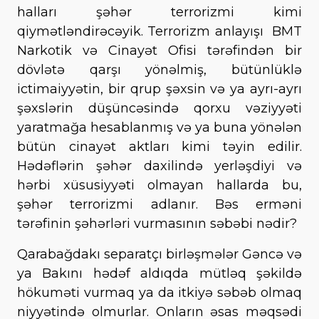
halları şəhər terrorizmi kimi
qiymətləndirəcəyik. Terrorizm anlayışı BMT
Narkotik və Cinayət Ofisi tərəfindən bir
dövlətə qarşı yönəlmiş, bütünlüklə
ictimaiyyətin, bir qrup şəxsin və ya ayrı-ayrı
şəxslərin düşüncəsində qorxu vəziyyəti
yaratmağa hesablanmış və ya buna yönələn
bütün cinayət aktları kimi təyin edilir.
Hədəflərin şəhər daxilində yerləşdiyi və
hərbi xüsusiyyəti olmayan hallarda bu,
şəhər terrorizmi adlanır. Bəs erməni
tərəfinin şəhərləri vurmasının səbəbi nədir?
Qarabağdakı separatçı birləşmələr Gəncə və
ya Bakını hədəf aldıqda mütləq şəkildə
hökuməti vurmaq ya da itkiyə səbəb olmaq
niyyətində olmurlar. Onların əsas məqsədi