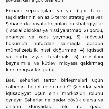
şokdan daha çox təsir edir.
Erməni separatçıları və ya digər terror
təşkilatlarının ən az 5 terror strategiyası var.
Şəhərlərdə həyata keçirilən bu strategiyalar
1) sosial dislokasiya hissi yaratmaq, 2) qorxu,
anarxiya və xaos yaymaq, 3) mövcud
hökuməti nüfuzdan salmaqla qəsdən
mühafizəsizlik hissi doğurmaq, 4) iqtisadi
və hərbi ziyan törətmək, 5) məsələni
beynəlmiləl və kütləvi miqyasa qaldırmaq
kimi məqsədlər güdür.
Bəs, şəhərləri terror birləşmələri üçün
cəlbedici hədəf edən nədir? Şəhərlər yerli
iqtisadiyyat üçün sinir mərkəzləri rolunu
oynayır. Şəhərlər nə qədər böyük olarsa və
onların dünyadakı rolu nə qədər