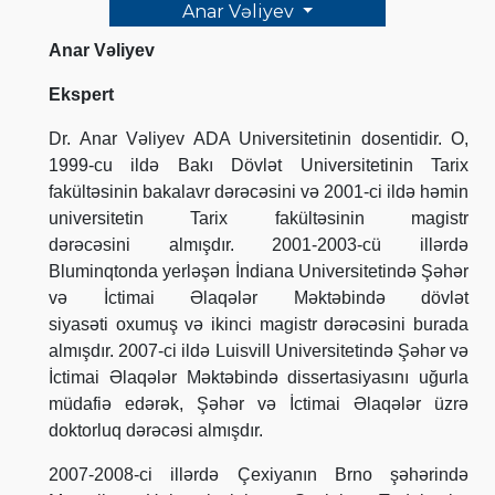
Anar Vəliyev
Anar Vəliyev
Ekspert
Dr. Anar Vəliyev ADA Universitetinin dosentidir. O,
1999-cu ildə Bakı Dövlət Universitetinin Tarix
fakültəsinin bakalavr dərəcəsini və 2001-ci ildə həmin
universitetin Tarix fakültəsinin magistr
dərəcəsini almışdır. 2001-2003-cü illərdə
Bluminqtonda yerləşən İndiana Universitetində Şəhər
və İctimai Əlaqələr Məktəbində dövlət
siyasəti oxumuş və ikinci magistr dərəcəsini burada
almışdır. 2007-ci ildə Luisvill Universitetində Şəhər və
İctimai Əlaqələr Məktəbində dissertasiyasını uğurla
müdafiə edərək, Şəhər və İctimai Əlaqələr üzrə
doktorluq dərəcəsi almışdır.
2007-2008-ci illərdə Çexiyanın Brno şəhərində