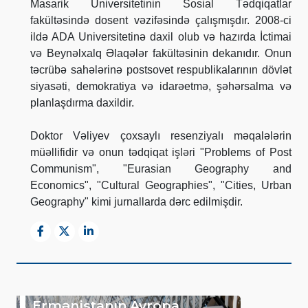
Masarik Universitetinin Sosial Tədqiqatlar
fakültəsində dosent vəzifəsində çalışmışdır. 2008-ci
ildə ADA Universitetinə daxil olub və hazırda İctimai
və Beynəlxalq Əlaqələr fakültəsinin dekanıdır. Onun
təcrübə sahələrinə postsovet respublikalarının dövlət
siyasəti, demokratiya və idarəetmə, şəhərsalma və
planlaşdırma daxildir.
Doktor Vəliyev çoxsaylı resenziyalı məqalələrin
müəllifidir və onun tədqiqat işləri "Problems of Post
Communism", "Eurasian Geography and
Economics", "Cultural Geographies", "Cities, Urban
Geography" kimi jurnallarda dərc edilmişdir.
Ermənistanın Avropa