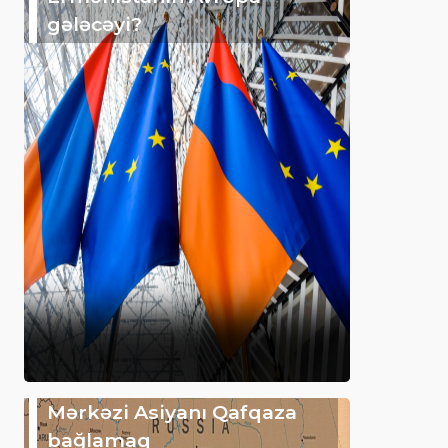
gələcəyi?
Mərkəzi Asiyanı Qafqaza
bağlamaq