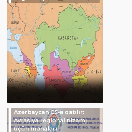
Azərbaycan C5-ə qatılır:
Avrasiya regional nizamı
üçün mənaları