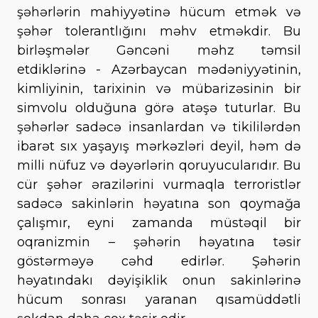
şəhərlərin mahiyyətinə hücum etmək və
şəhər tolerantlığını məhv etməkdir. Bu
birləşmələr Gəncəni məhz təmsil
etdiklərinə - Azərbaycan mədəniyyətinin,
kimliyinin, tarixinin və mübarizəsinin bir
simvolu olduğuna görə atəşə tuturlar. Bu
şəhərlər sadəcə insanlardan və tikililərdən
ibarət sıx yaşayış mərkəzləri deyil, həm də
milli nüfuz və dəyərlərin qoruyucularıdır. Bu
cür şəhər ərazilərini vurmaqla terroristlər
sadəcə sakinlərin həyatına son qoymağa
çalışmır, eyni zamanda müstəqil bir
oqranizmin – şəhərin həyatına təsir
göstərməyə cəhd edirlər. Şəhərin
həyatındakı dəyişiklik onun sakinlərinə
hücum sonrası yaranan qısamüddətli