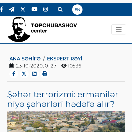
EN
ANA SƏHIFƏ
EKSPERT RƏYI
23-10-2020, 01:27
10536
Şəhər terrorizmi: ermənilər
niyə şəhərləri hədəfə alır?