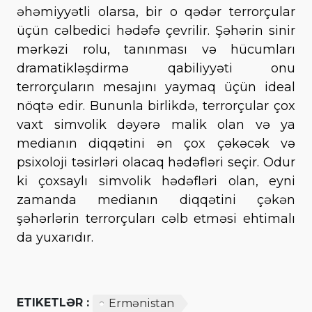
əhəmiyyətli olarsa, bir o qədər terrorçular
üçün cəlbedici hədəfə çevrilir. Şəhərin sinir
mərkəzi rolu, tanınması və hücumları
dramatikləşdirmə qabiliyyəti onu
terrorçuların mesajını yaymaq üçün ideal
nöqtə edir. Bununla birlikdə, terrorçular çox
vaxt simvolik dəyərə malik olan və ya
medianın diqqətini ən çox çəkəcək və
psixoloji təsirləri olacaq hədəfləri seçir. Odur
ki çoxsaylı simvolik hədəfləri olan, eyni
zamanda medianın diqqətini çəkən
şəhərlərin terrorçuları cəlb etməsi ehtimalı
da yuxarıdır.
ETIKETLƏR :
Ermənistan