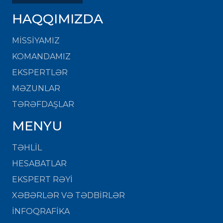
HAQQIMIZDA
MISSIYAMIZ
KOMANDAMIZ
EKSPERTLƏR
MƏZUNLAR
TƏRƏFDAŞLAR
MENYU
TƏHLİL
HESABATLAR
EKSPERT RƏYİ
XƏBƏRLƏR VƏ TƏDBİRLƏR
İNFOQRAFİKA