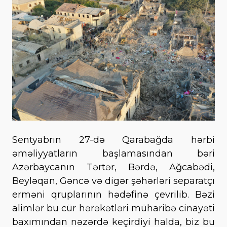
Sentyabrın 27-də Qarabağda hərbi
əməliyyatların başlamasından bəri
Azərbaycanın Tərtər, Bərdə, Ağcabədi,
Beyləqan, Gəncə və digər şəhərləri separatçı
erməni qruplarının hədəfinə çevrilib. Bəzi
alimlər bu cür hərəkətləri müharibə cinayəti
baxımından nəzərdə keçirdiyi halda, biz bu