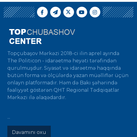
Topçubaşov Mərkəzi 2018-ci ilin aprel ayında
The Politicon - idarəetmə heyəti tərəfindən
qurulmuşdur. Siyasət və idarəetmə haqqında
bütün forma və ölçülərdə yazan müəlliflər üçün
onlayn platformadır. Həm də Bakı şəhərində
fəaliyyət göstərən QHT Regional Tədqiqatlar
Mərkəzi ilə əlaqədardır.
...
Davamını oxu