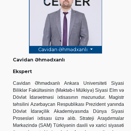
Cavidan Əhmədxanlı
Cavidan Əhmədxanlı
Ekspert
Cavidan Əhmədxanlı Ankara Universiteti Siyasi
Biliklər Fakültəsinin (Məktəb-i Mülkiyə) Siyasi Elm və
Dövlət İdarəetməsi ixtisasının məzunudur. Magistr
təhsilini Azərbaycan Respublikası Prezident yanında
Dövlət İdarəçilik Akademiyasında Dünya Siyasi
Prosesləri ixtisası üzrə alıb. Strateji Araşdırmalar
Mərkəzində (SAM) Türkiyənin daxili və xarici siyasəti