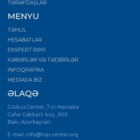
TƏRƏFDAŞLAR
MENYU
TƏHLİL
HESABATLAR
EKSPERT RƏYİ
XƏBƏRLƏR VƏ TƏDBİRLƏR
İNFOQRAFİKA
MEDİADA BİZ
ƏLAQƏ
Globus Center, 7-ci mərtəbə
Cəfər Cabbarlı küç., 609
Bakı, Azərbaycan
E-mail:
info@top-center.org