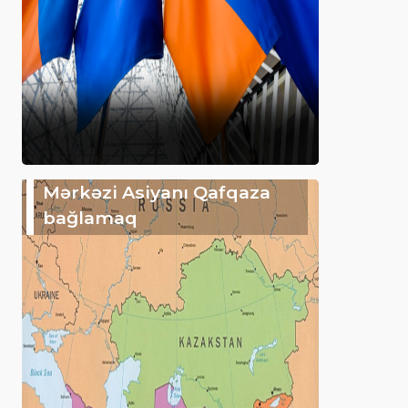
Mərkəzi Asiyanı Qafqaza
bağlamaq