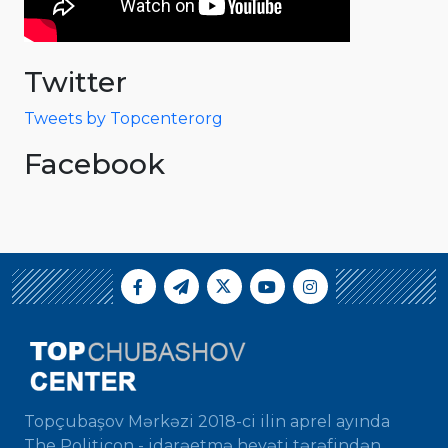
Twitter
Tweets by Topcenterorg
Facebook
Topçubaşov Mərkəzi 2018-ci ilin aprel ayında
The Politicon - idarəetmə heyəti tərəfindən