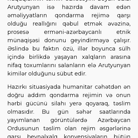
Arutyunyan isə hazırda davam edən
əməliyyatların qondarma rejimə qarşı
olduğu reallığını qəbul etmək əvəzinə,
prosesə erməni-azərbaycanlı etnik
münaqişəsi donunu geyindirməyə çalışır.
Əslində bu faktın özü, illər boyunca sülh
içində birlikdə yaşayan xalqların arasına
nifaq toxumlarını salanların elə Arutyunyan
kimilər olduğunu sübut edir.
Hazırkı situasiyada humanitar cəhətdən ən
doğru addım qondarma rejimin və onun
hərbi gücünü silahı yerə qoyaraq, təslim
olmasıdır. Bu gün səhər saatlarında
yayımlanan görüntülərdə Azərbaycan
Ordusunun təslim olan rejim əsgərlərinə
qarşı beynəlxalq konvensiyaların bütün