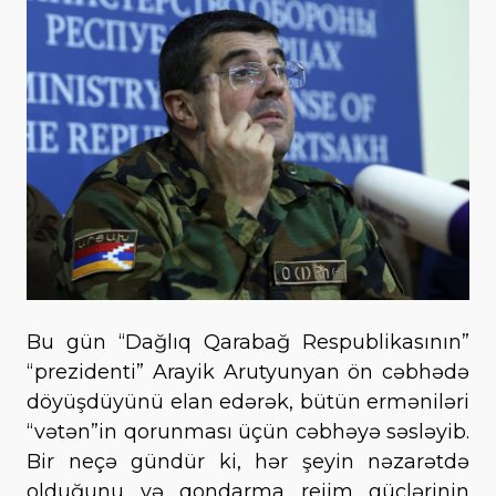
Bu gün “Dağlıq Qarabağ Respublikasının”
“prezidenti” Arayik Arutyunyan ön cəbhədə
döyüşdüyünü elan edərək, bütün erməniləri
“vətən”in qorunması üçün cəbhəyə səsləyib.
Bir neçə gündür ki, hər şeyin nəzarətdə
olduğunu və qondarma rejim güclərinin