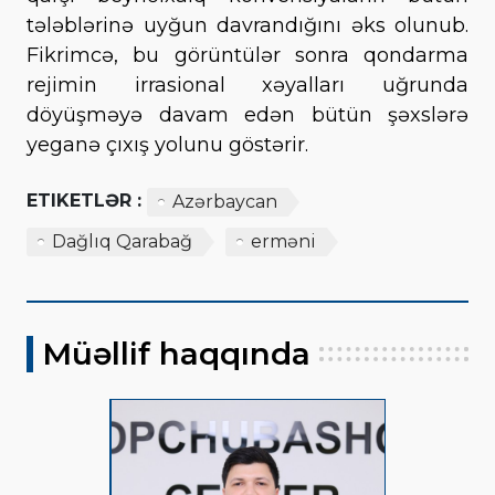
tələblərinə uyğun davrandığını əks olunub.
Fikrimcə, bu görüntülər sonra qondarma
rejimin irrasional xəyalları uğrunda
döyüşməyə davam edən bütün şəxslərə
yeganə çıxış yolunu göstərir.
ETIKETLƏR :
Azərbaycan
Dağlıq Qarabağ
erməni
Müəllif haqqında