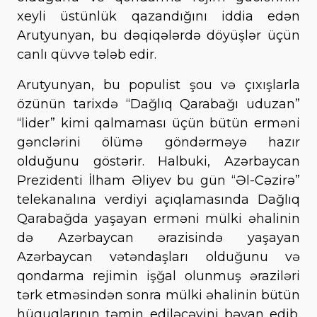
xeyli üstünlük qazandığını iddia edən
Arutyunyan, bu dəqiqələrdə döyüşlər üçün
canlı qüvvə tələb edir.
Arutyunyan, bu populist şou və çıxışlarla
özünün tarixdə “Dağlıq Qarabağı uduzan”
“lider” kimi qalmaması üçün bütün erməni
gənclərini ölümə göndərməyə hazır
olduğunu göstərir. Halbuki, Azərbaycan
Prezidenti İlham Əliyev bu gün “Əl-Cəzirə”
telekanalına verdiyi açıqlamasında Dağlıq
Qarabağda yaşayan erməni mülki əhalinin
də Azərbaycan ərazisində yaşayan
Azərbaycan vətəndaşları olduğunu və
qondarma rejimin işğal olunmuş əraziləri
tərk etməsindən sonra mülki əhalinin bütün
hüquqlarının təmin ediləcəyini bəyan edib.