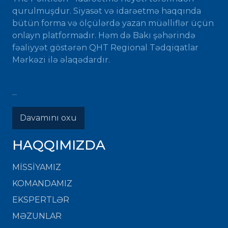
qurulmuşdur. Siyasət və idarəetmə haqqında
bütün forma və ölçülərdə yazan müəlliflər üçün
onlayn platformadır. Həm də Bakı şəhərində
fəaliyyət göstərən QHT Regional Tədqiqatlar
Mərkəzi ilə əlaqədardır.
...
Davamını oxu
HAQQIMIZDA
MISSIYAMIZ
KOMANDAMIZ
EKSPERTLƏR
MƏZUNLAR