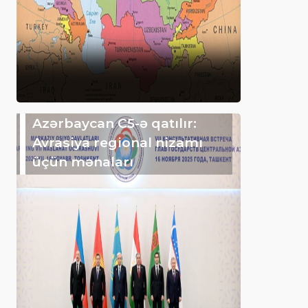
Azərbaycan C5-ə qatılır:
Avrasiya regional nizamı
üçün mənaları