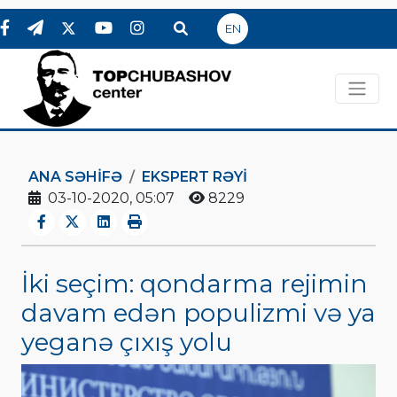
EN
ANA SƏHIFƏ
EKSPERT RƏYI
03-10-2020, 05:07
8229
İki seçim: qondarma rejimin
davam edən populizmi və ya
yeganə çıxış yolu