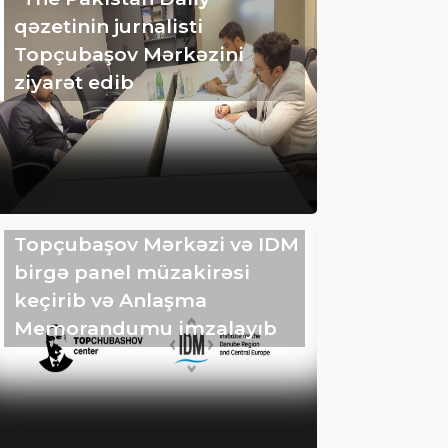
qəzetinin jurnalisti
Topçubaşov Mərkəzini
ziyarət edib
Topçubaşov Mərkəzi və IDM
birgə panel müzakirəsi
keçirib və Anlaşma
Memorandumu imzalayıb