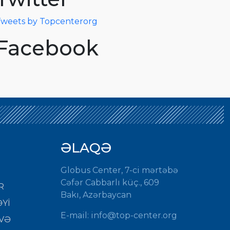
weets by Topcenterorg
Facebook
ƏLAQƏ
Globus Center, 7-ci mərtəbə
Cəfər Cabbarlı küç., 609
R
Bakı, Azərbaycan
Yİ
E-mail:
info@top-center.org
VƏ