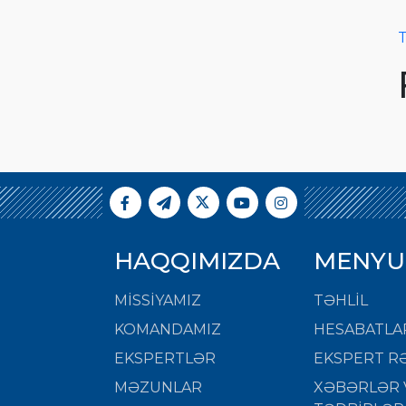
T
HAQQIMIZDA
MENYU
MISSIYAMIZ
TƏHLİL
KOMANDAMIZ
HESABATLA
EKSPERTLƏR
EKSPERT RƏ
MƏZUNLAR
XƏBƏRLƏR 