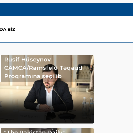
DA BİZ
Rusif Hüseynov
CAMCA/Ramsfeld Təqaüd
Proqramına seçilib
"The Pakistan Daily"