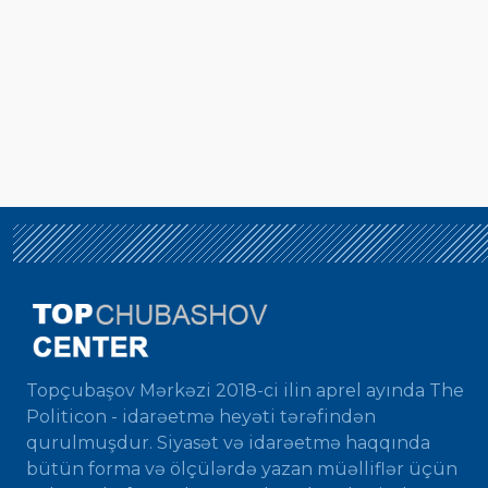
Topçubaşov Mərkəzi 2018-ci ilin aprel ayında The
Politicon - idarəetmə heyəti tərəfindən
qurulmuşdur. Siyasət və idarəetmə haqqında
bütün forma və ölçülərdə yazan müəlliflər üçün