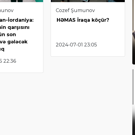
munov
Cozef Şumunov
an-İordaniya:
HƏMAS İraqa köçür?
nin qarşısını
ün son
 və gələcək
2024-07-01 23:05
ıq
5 22:36