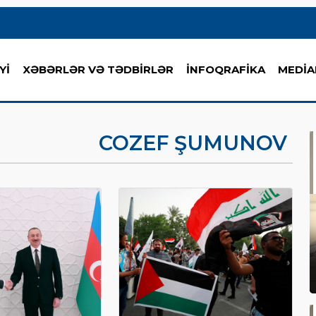
Yİ
XƏBƏRLƏR VƏ TƏDBİRLƏR
İNFOQRAFİKA
MEDİA
COZEF ŞUMUNOV