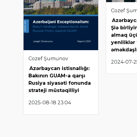
Cozef Şu
Azərbayc
Şiə birliyi
almaq üç
yeniliklər
əməkdaşl
Cozef Şumunov
2024-07-2
Azərbaycan istisnallığı:
Bakının GUAM-a qarşı
Rusiya siyasəti fonunda
strateji müstəqilliyi
2025-08-18 23:04