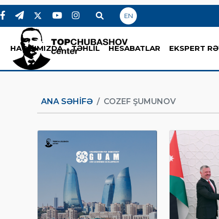
EN
HAQQIMIZDA
TƏHLİL
HESABATLAR
EKSPERT RƏ
ANA SƏHIFƏ
COZEF ŞUMUNOV