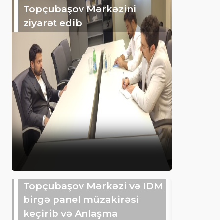
Topçubaşov Mərkəzini
ziyarət edib
Topçubaşov Mərkəzi və IDM
birgə panel müzakirəsi
keçirib və Anlaşma