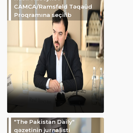
CAMCA/Ramsfeld Təqaüd
Proqramına seçilib
"The Pakistan Daily"
qəzetinin jurnalisti