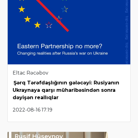
Eltac Rəcəbov
Şərq Tərəfdaşlığının gələcəyi: Rusiyanın
Ukraynaya qarşı müharibəsindən sonra
dəyişən reallıqlar
2022-08-16 17:19
Rusif Hüseynov