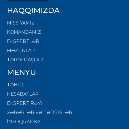
HAQQIMIZDA
MISSIYAMIZ
KOMANDAMIZ
EKSPERTLƏR
MƏZUNLAR
TƏRƏFDAŞLAR
MENYU
TƏHLİL
HESABATLAR
EKSPERT RƏYİ
XƏBƏRLƏR VƏ TƏDBİRLƏR
İNFOQRAFİKA