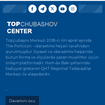
Topçubaşov Mərkəzi 2018-ci ilin aprel ayında
The Politicon - idarəetmə heyəti tərəfindən
qurulmuşdur. Siyasət və idarəetmə haqqında
bütün forma və ölçülərdə yazan müəlliflər üçün
onlayn platformadır. Həm də Bakı şəhərində
fəaliyyət göstərən QHT Regional Tədqiqatlar
Mərkəzi ilə əlaqədardır.
...
Davamını oxu