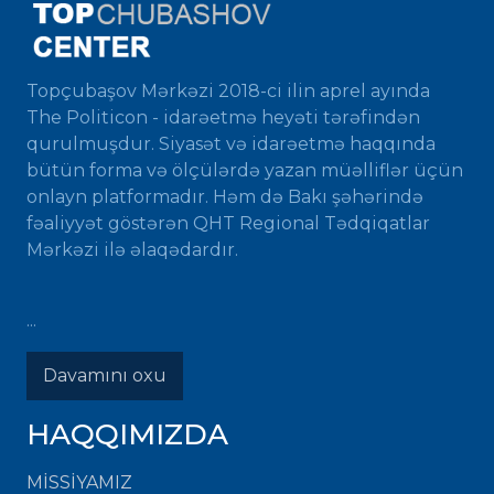
Topçubaşov Mərkəzi 2018-ci ilin aprel ayında
The Politicon - idarəetmə heyəti tərəfindən
qurulmuşdur. Siyasət və idarəetmə haqqında
bütün forma və ölçülərdə yazan müəlliflər üçün
onlayn platformadır. Həm də Bakı şəhərində
fəaliyyət göstərən QHT Regional Tədqiqatlar
Mərkəzi ilə əlaqədardır.
...
Davamını oxu
HAQQIMIZDA
MISSIYAMIZ