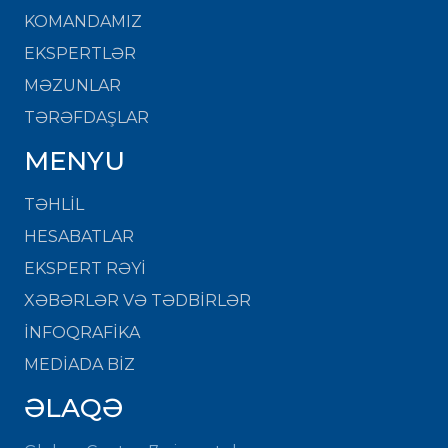
KOMANDAMIZ
EKSPERTLƏR
MƏZUNLAR
TƏRƏFDAŞLAR
MENYU
TƏHLİL
HESABATLAR
EKSPERT RƏYİ
XƏBƏRLƏR VƏ TƏDBİRLƏR
İNFOQRAFİKA
MEDİADA BİZ
ƏLAQƏ