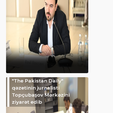
"The Pakistan Daily"
qəzetinin jurnalisti
Topçubaşov Mərkəzini
ziyarət edib