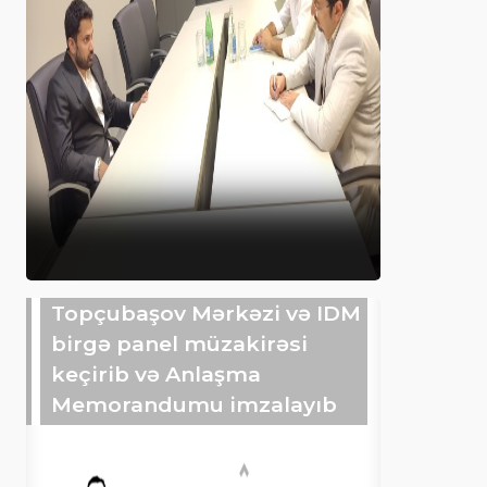
Topçubaşov Mərkəzi və IDM
birgə panel müzakirəsi
keçirib və Anlaşma
Memorandumu imzalayıb