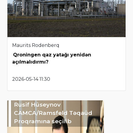
Maurits Rodenberq
Qroningen qaz yatağı yenidən
açılmalıdırmı?
2026-05-14 11:30
Rusif Hüseynov
CAMCA/Ramsfeld Təqaüd
Proqramına seçilib