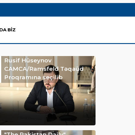
DA BİZ
Rusif Hüseynov
CAMCA/Ramsfeld Təqaüd
Proqramına seçilib
"The Pakistan Daily"