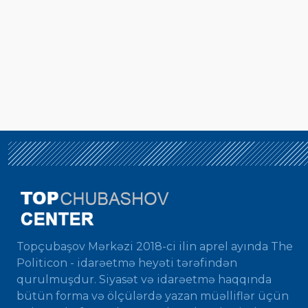
Topçubaşov Mərkəzi 2018-ci ilin aprel ayında The
Politicon - idarəetmə heyəti tərəfindən
qurulmuşdur. Siyasət və idarəetmə haqqında
bütün forma və ölçülərdə yazan müəlliflər üçün