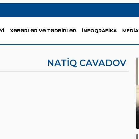
Yİ
XƏBƏRLƏR VƏ TƏDBİRLƏR
İNFOQRAFİKA
MEDİA
NATIQ CAVADOV