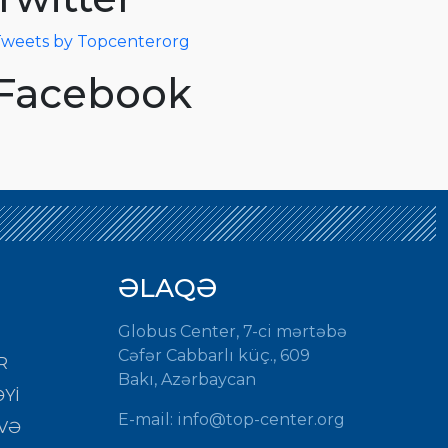
weets by Topcenterorg
Facebook
ƏLAQƏ
Globus Center, 7-ci mərtəbə
Cəfər Cabbarlı küç., 609
R
Bakı, Azərbaycan
Yİ
E-mail:
info@top-center.org
VƏ