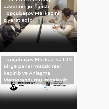
qəzetinin jurnalisti
Topçubaşov Mərkəzini
ziyarət edib
Topçubaşov Mərkəzi və IDM
birgə panel müzakirəsi
keçirib və Anlaşma
Memorandumu imzalayıb