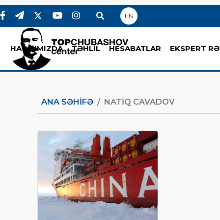
EN
HAQQIMIZDA
TƏHLİL
HESABATLAR
EKSPERT RƏ
ANA SƏHIFƏ
NATIQ CAVADOV