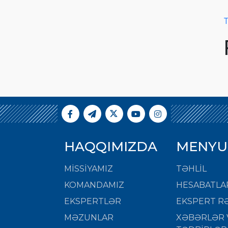
T
HAQQIMIZDA
MENYU
MISSIYAMIZ
TƏHLİL
KOMANDAMIZ
HESABATLA
EKSPERTLƏR
EKSPERT RƏ
MƏZUNLAR
XƏBƏRLƏR 