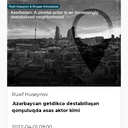
Rusif Hüseynov
Azərbaycan getdikcə destabilləşən
qonşuluqda əsas aktor kimi
2022-04-01 09:00