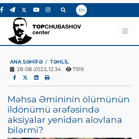
EN
ANA SƏHIFƏ
TƏHLİL
28-08-2023, 12:34
7919
Məhsa Əmininin ölümünün
ildönümü ərəfəsində
aksiyalar yenidən alovlana
bilərmi?