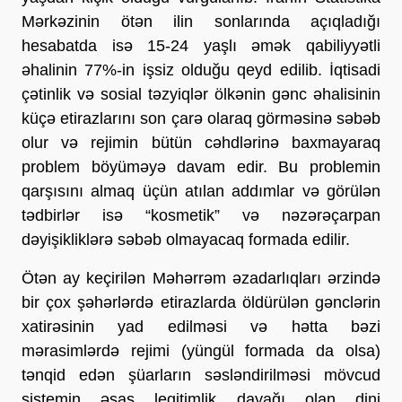
Mərkəzinin ötən ilin sonlarında açıqladığı
hesabatda isə 15-24 yaşlı əmək qabiliyyətli
əhalinin 77%-in işsiz olduğu qeyd edilib. İqtisadi
çətinlik və sosial təzyiqlər ölkənin gənc əhalisinin
küçə etirazlarını son çarə olaraq görməsinə səbəb
olur və rejimin bütün cəhdlərinə baxmayaraq
problem böyüməyə davam edir. Bu problemin
qarşısını almaq üçün atılan addımlar və görülən
tədbirlər isə “kosmetik” və nəzərəçarpan
dəyişikliklərə səbəb olmayacaq formada edilir.
Ötən ay keçirilən Məhərrəm əzadarlıqları ərzində
bir çox şəhərlərdə etirazlarda öldürülən gənclərin
xatirəsinin yad edilməsi və hətta bəzi
mərasimlərdə rejimi (yüngül formada da olsa)
tənqid edən şüarların səsləndirilməsi mövcud
sistemin əsas legitimlik dayağı olan dini