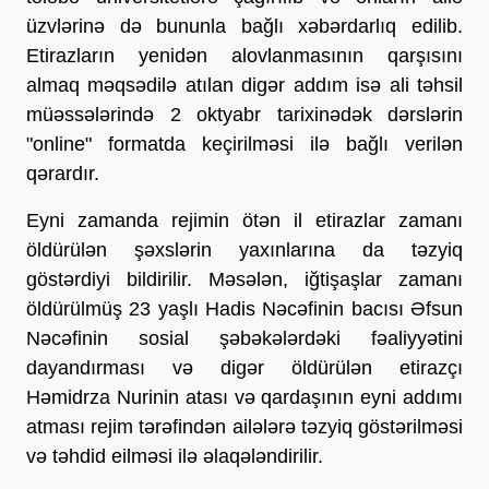
üzvlərinə də bununla bağlı xəbərdarlıq edilib.
Etirazların yenidən alovlanmasının qarşısını
almaq məqsədilə atılan digər addım isə ali təhsil
müəssələrində 2 oktyabr tarixinədək dərslərin
"online" formatda keçirilməsi ilə bağlı verilən
qərardır.
Eyni zamanda rejimin ötən il etirazlar zamanı
öldürülən şəxslərin yaxınlarına da təzyiq
göstərdiyi bildirilir. Məsələn, iğtişaşlar zamanı
öldürülmüş 23 yaşlı Hadis Nəcəfinin bacısı Əfsun
Nəcəfinin sosial şəbəkələrdəki fəaliyyətini
dayandırması və digər öldürülən etirazçı
Həmidrza Nurinin atası və qardaşının eyni addımı
atması rejim tərəfindən ailələrə təzyiq göstərilməsi
və təhdid eilməsi ilə əlaqələndirilir.