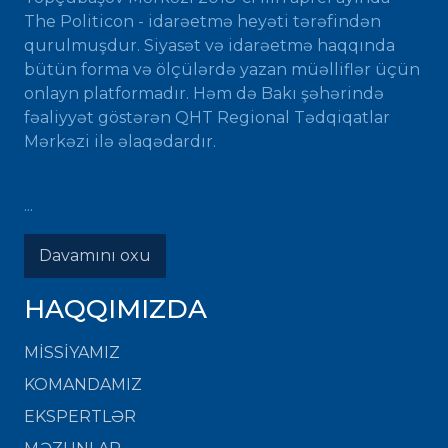
The Politicon - idarəetmə heyəti tərəfindən
qurulmuşdur. Siyasət və idarəetmə haqqında
bütün forma və ölçülərdə yazan müəlliflər üçün
onlayn platformadır. Həm də Bakı şəhərində
fəaliyyət göstərən QHT Regional Tədqiqatlar
Mərkəzi ilə əlaqədardır.
...
Davamını oxu
HAQQIMIZDA
MISSIYAMIZ
KOMANDAMIZ
EKSPERTLƏR