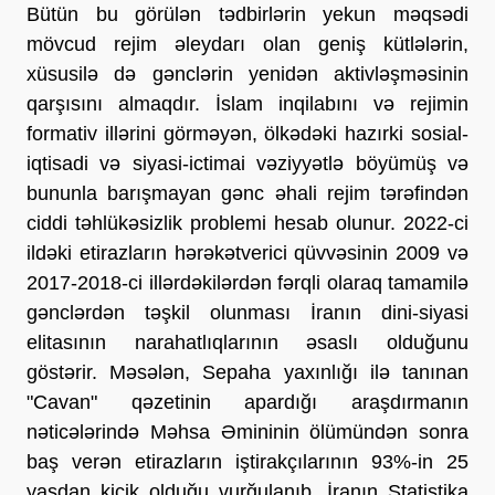
Bütün bu görülən tədbirlərin yekun məqsədi
mövcud rejim əleydarı olan geniş kütlələrin,
xüsusilə də gənclərin yenidən aktivləşməsinin
qarşısını almaqdır. İslam inqilabını və rejimin
formativ illərini görməyən, ölkədəki hazırki sosial-
iqtisadi və siyasi-ictimai vəziyyətlə böyümüş və
bununla barışmayan gənc əhali rejim tərəfindən
ciddi təhlükəsizlik problemi hesab olunur. 2022-ci
ildəki etirazların hərəkətverici qüvvəsinin 2009 və
2017-2018-ci illərdəkilərdən fərqli olaraq tamamilə
gənclərdən təşkil olunması İranın dini-siyasi
elitasının narahatlıqlarının əsaslı olduğunu
göstərir. Məsələn, Sepaha yaxınlığı ilə tanınan
"Cavan" qəzetinin apardığı araşdırmanın
nəticələrində Məhsa Əmininin ölümündən sonra
baş verən etirazların iştirakçılarının 93%-in 25
yaşdan kiçik olduğu vurğulanıb. İranın Statistika