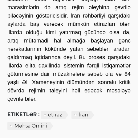
mərasimlərin də artıq rejim əleyhinə çevrilə
biləcəyinin göstəricisidir. İran rəhbərliyi qarşıdakı
aylarda baş verəcək mümkün etirazları ötən
illərdə olduğu kimi yatırmaq gücündə olsa da,
artıq mütəmadi hal almağa başlayan gənc
hərəkatlarının kökündə yatan səbəbləri aradan
qaldırmaq iqtidarında deyil. Bu proses qarşıdakı
illərdə elita daxilində sistemin fərqli istiqamətlər
götürməsinə dair müzakirələrə səbəb ola və 84
yaşlı Əli Xameneyinin ölümündən sonrakı kritik
dövrdə rejimin taleyini həll edəcək məsələyə
çevrilə bilər.
ETIKETLƏR :
etiraz
İran
Məhsa Əmini