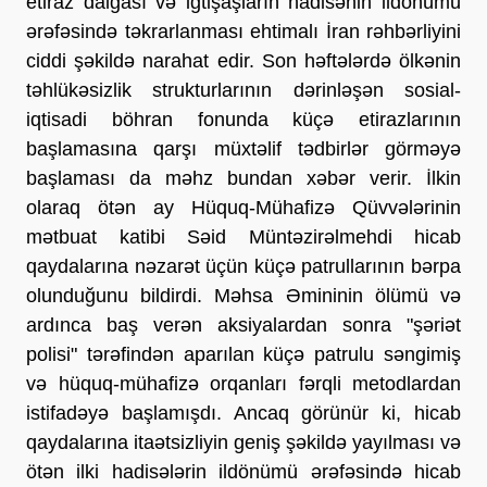
etiraz dalğası və iğtişaşların hadisənin ildönümü
ərəfəsində təkrarlanması ehtimalı İran rəhbərliyini
ciddi şəkildə narahat edir. Son həftələrdə ölkənin
təhlükəsizlik strukturlarının dərinləşən sosial-
iqtisadi böhran fonunda küçə etirazlarının
başlamasına qarşı müxtəlif tədbirlər görməyə
başlaması da məhz bundan xəbər verir. İlkin
olaraq ötən ay Hüquq-Mühafizə Qüvvələrinin
mətbuat katibi Səid Müntəzirəlmehdi hicab
qaydalarına nəzarət üçün küçə patrullarının bərpa
olunduğunu bildirdi. Məhsa Əmininin ölümü və
ardınca baş verən aksiyalardan sonra "şəriət
polisi" tərəfindən aparılan küçə patrulu səngimiş
və hüquq-mühafizə orqanları fərqli metodlardan
istifadəyə başlamışdı. Ancaq görünür ki, hicab
qaydalarına itaətsizliyin geniş şəkildə yayılması və
ötən ilki hadisələrin ildönümü ərəfəsində hicab