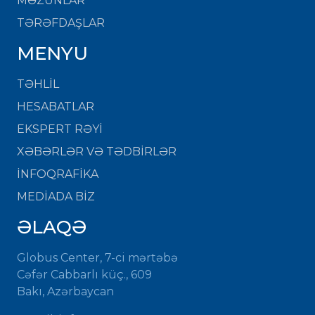
MƏZUNLAR
TƏRƏFDAŞLAR
MENYU
TƏHLİL
HESABATLAR
EKSPERT RƏYİ
XƏBƏRLƏR VƏ TƏDBİRLƏR
İNFOQRAFİKA
MEDİADA BİZ
ƏLAQƏ
Globus Center, 7-ci mərtəbə
Cəfər Cabbarlı küç., 609
Bakı, Azərbaycan