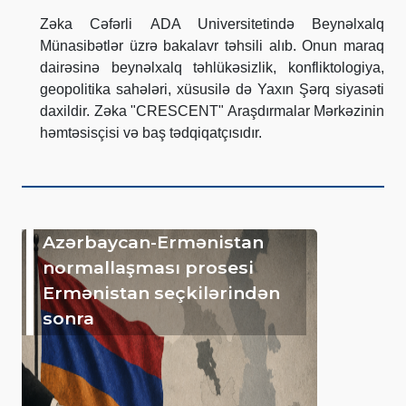
Zəka Cəfərli ADA Universitetində Beynəlxalq
Münasibətlər üzrə bakalavr təhsili alıb. Onun maraq
dairəsinə beynəlxalq təhlükəsizlik, konfliktologiya,
geopolitika sahələri, xüsusilə də Yaxın Şərq siyasəti
daxildir. Zəka "CRESCENT" Araşdırmalar Mərkəzinin
həmtəsisçisi və baş tədqiqatçısıdır.
Azərbaycan-Ermənistan
normallaşması prosesi
Ermənistan seçkilərindən
sonra