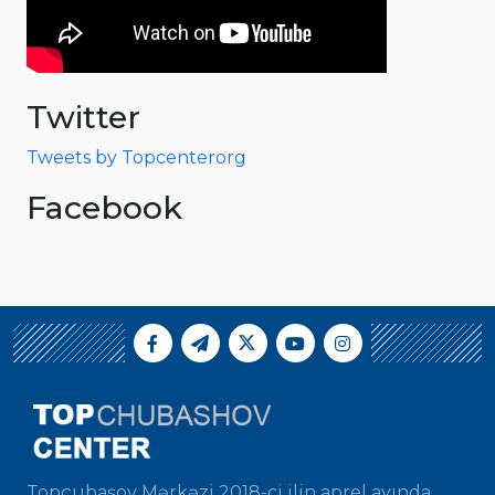
Twitter
Tweets by Topcenterorg
Facebook
Topçubaşov Mərkəzi 2018-ci ilin aprel ayında