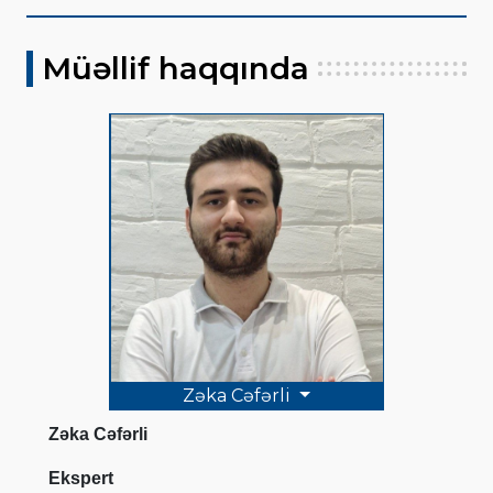
Müəllif haqqında
Zəka Cəfərli
Zəka Cəfərli
Ekspert