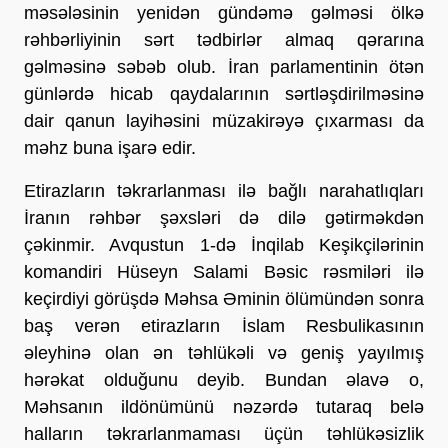
məsələsinin yenidən gündəmə gəlməsi ölkə
rəhbərliyinin sərt tədbirlər almaq qərarına
gəlməsinə səbəb olub. İran parlamentinin ötən
günlərdə hicab qaydalarının sərtləşdirilməsinə
dair qanun layihəsini müzakirəyə çıxarması da
məhz buna işarə edir.
Etirazların təkrarlanması ilə bağlı narahatlıqları
İranın rəhbər şəxsləri də dilə gətirməkdən
çəkinmir. Avqustun 1-də İnqilab Keşikçilərinin
komandiri Hüseyn Salami Bəsic rəsmiləri ilə
keçirdiyi görüşdə Məhsa Əminin ölümündən sonra
baş verən etirazların İslam Resbulikasının
əleyhinə olan ən təhlükəli və geniş yayılmış
hərəkat olduğunu deyib. Bundan əlavə o,
Məhsanın ildönümünü nəzərdə tutaraq belə
halların təkrarlanmaması üçün təhlükəsizlik