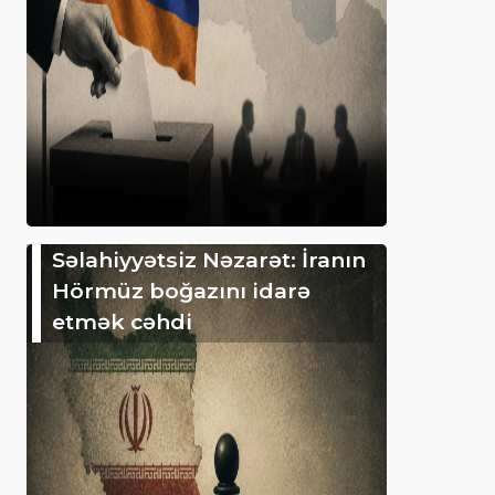
Səlahiyyətsiz Nəzarət: İranın
Hörmüz boğazını idarə
etmək cəhdi