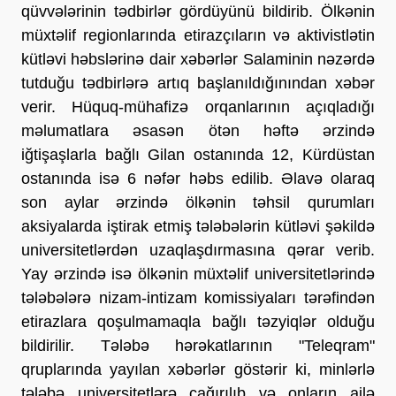
qüvvələrinin tədbirlər gördüyünü bildirib. Ölkənin
müxtəlif regionlarında etirazçıların və aktivistlətin
kütləvi həbslərinə dair xəbərlər Salaminin nəzərdə
tutduğu tədbirlərə artıq başlanıldığınından xəbər
verir. Hüquq-mühafizə orqanlarının açıqladığı
məlumatlara əsasən ötən həftə ərzində
iğtişaşlarla bağlı Gilan ostanında 12, Kürdüstan
ostanında isə 6 nəfər həbs edilib. Əlavə olaraq
son aylar ərzində ölkənin təhsil qurumları
aksiyalarda iştirak etmiş tələbələrin kütləvi şəkildə
universitetlərdən uzaqlaşdırmasına qərar verib.
Yay ərzində isə ölkənin müxtəlif universitetlərində
tələbələrə nizam-intizam komissiyaları tərəfindən
etirazlara qoşulmamaqla bağlı təzyiqlər olduğu
bildirilir. Tələbə hərəkatlarının "Teleqram"
qruplarında yayılan xəbərlər göstərir ki, minlərlə
tələbə universitetlərə çağırılıb və onların ailə