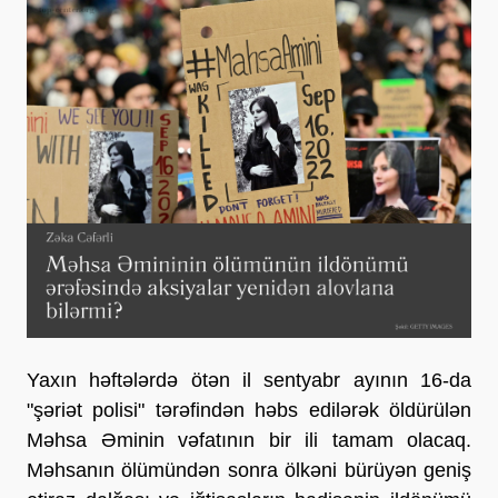
Yaxın həftələrdə ötən il sentyabr ayının 16-da
"şəriət polisi" tərəfindən həbs edilərək öldürülən
Məhsa Əminin vəfatının bir ili tamam olacaq.
Məhsanın ölümündən sonra ölkəni bürüyən geniş