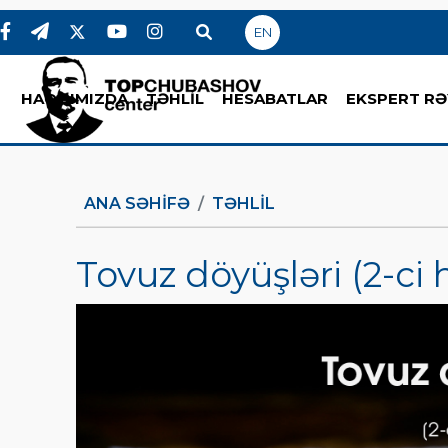
EN
HAQQIMIZDA
TƏHLİL
HESABATLAR
EKSPERT RƏ
ANA SƏHIFƏ
TƏHLİL
Tovuz döyüşləri (2-ci 