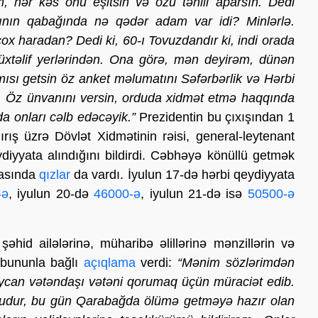
 hər kəs onu eşitsin və özü təhlil aparsın. Dedi
ının qabağında nə qədər adam var idi? Minlərlə.
x haradan? Dedi ki, 60-ı Tovuzdandır ki, indi orada
üxtəlif yerlərindən. Ona görə, mən deyirəm, dünən
sı getsin öz anket məlumatını Səfərbərlik və Hərbi
n. Öz ünvanını versin, orduda xidmət etmə haqqında
da onları cəlb edəcəyik.”
Prezidentin bu çıxışından 1
ış üzrə Dövlət Xidmətinin rəisi, general-leytenant
diyyata alındığını bildirdi. Cəbhəyə könüllü getmək
rasında
qızlar
da vardı. İyulun 17-də hərbi qeydiyyata
-ə
, iyulun 20-də
46000-ə
, iyulun 21-də isə
50500-ə
əhid ailələrinə, müharibə əlillərinə mənzillərin və
 bununla bağlı
açıqlama
verdi:
“Mənim sözlərimdən
aycan vətəndaşı vətəni qorumaq üçün müraciət edib.
. Budur, bu gün Qarabağda ölümə getməyə hazır olan