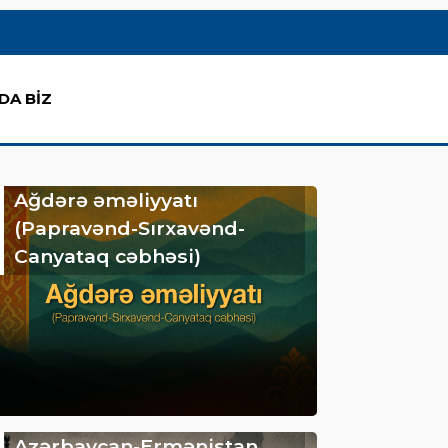
DA BİZ
Ağdərə əməliyyatı
(Papravənd-Sırxavənd-
Canyataq cəbhəsi)
Azərbaycan-Ermənistan