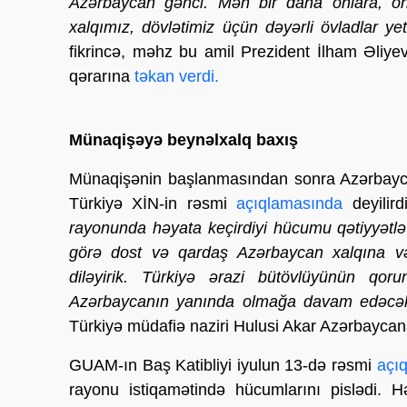
Azərbaycan gənci. Mən bir daha onlara, onla
xalqımız, dövlətimiz üçün dəyərli övladlar yeti
fikrincə, məhz bu amil Prezident İlham Əliy
qərarına
təkan verdi.
Münaqişəyə beynəlxalq baxış
Münaqişənin başlanmasından sonra Azərbaycana
Türkiyə XİN-in rəsmi
açıqlamasında
deyilird
rayonunda həyata keçirdiyi hücumu qətiyyətlə p
görə dost və qardaş Azərbaycan xalqına və 
diləyirik. Türkiyə ərazi bütövlüyünün qo
Azərbaycanın yanında olmağa davam edəcək
Türkiyə müdafiə naziri Hulusi Akar Azərbaycana
GUAM-ın Baş Katibliyi iyulun 13-də rəsmi
açı
rayonu istiqamətində hücumlarını pislədi. H