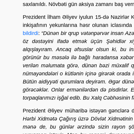
saxlanıldı. Növbəti gün aksiya zamanı baş vermi
Prezident İlham Əliyev iyulun 15-də Nazirlər Kab
inkişafının yekunlarına həsr olunan iclasında
bildirdi
:
“Dünən bir qrup vətənpərvər insan A
öz dəstəyini ifadə etmək üçün Şəhidlər x
alqışlayıram. Ancaq əfsuslar olsun ki, bu i
görünür bu məsələ ilə bağlı haradansa xəbər 
verilən məlumata görə, dünən bəzi müxalif 
nümayəndələri o kütlənin içinə girərək orada 
Bütün aidiyyəti qurumlara deyirəm. Əgər dünənk
görəcəklər. Onlar ermənilərdən də pisdirlər.
torpaqlarımızı işğal edib. Bu Xalq Cəbhəsinin f
Prezident Əliyev müharibə istəyən gənclərə
Hərbi Xidmətə Çağırış üzrə Dövlət Xidmətini
mənə de, bu günlər ərzində sizin rayon şö