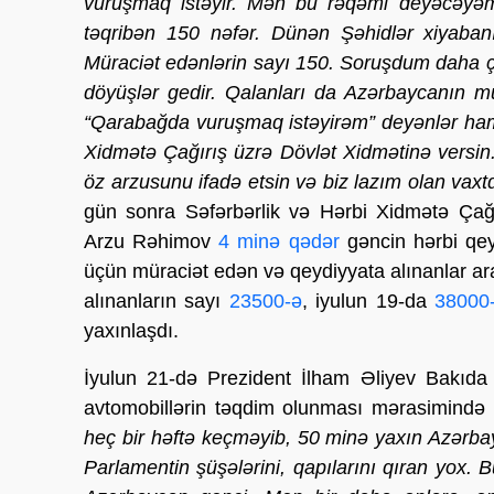
vuruşmaq istəyir. Mən bu rəqəmi deyəcəyəm,
təqribən 150 nəfər. Dünən Şəhidlər xiyaban
Müraciət edənlərin sayı 150. Soruşdum daha ço
döyüşlər gedir. Qalanları da Azərbaycanın m
“Qarabağda vuruşmaq istəyirəm” deyənlər hamı
Xidmətə Çağırış üzrə Dövlət Xidmətinə versi
öz arzusunu ifadə etsin və biz lazım olan vaxt
gün sonra Səfərbərlik və Hərbi Xidmətə Çağır
Arzu Rəhimov
4 minə qədər
gəncin hərbi qey
üçün müraciət edən və qeydiyyata alınanlar a
alınanların sayı
23500-ə
, iyulun 19-da
38000
yaxınlaşdı.
İyulun 21-də Prezident İlham Əliyev Bakıda ş
avtomobillərin təqdim olunması mərasimində
heç bir həftə keçməyib, 50 minə yaxın Azərb
Parlamentin şüşələrini, qapılarını qıran yox