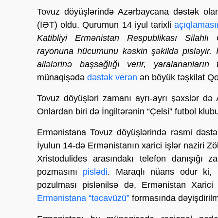
Tovuz döyüşlərində Azərbaycana dəstək olan 
(İƏT) oldu. Qurumun 14 iyul tarixli
açıqlamas
Katibliyi Ermənistan Respublikası Silahlı
rayonuna hücumunu kəskin şəkildə pisləyir. 
ailələrinə başsağlığı verir, yaralananların 
münaqişədə
dəstək verən
ən böyük təşkilat Q
Tovuz döyüşləri zamanı ayrı-ayrı şəxslər də
Onlardan biri də İngiltərənin “Çelsi” futbol kl
Ermənistana Tovuz döyüşlərində rəsmi dəstək
İyulun 14-də Ermənistanın xarici işlər naziri Z
Xristodulides arasındakı telefon danışığı 
pozmasını
pislədi
. Maraqlı nüans odur ki, 
pozulması pislənilsə də, Ermənistan Xarici 
Ermənistana “təcavüzü”
formasında dəyişdirilm