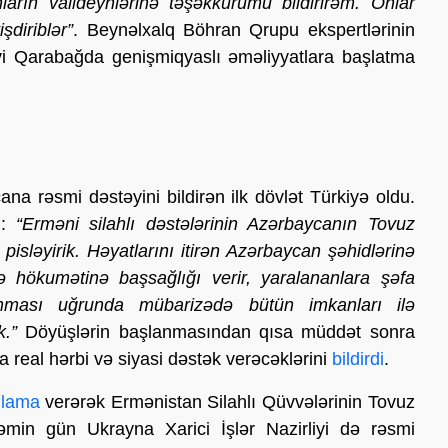
rın valideynlərinə təşəkkürümü bildirirəm. Onlar
şdiriblər”
. Beynəlxalq Böhran Qrupu ekspertlərinin
evi Qarabağda genişmiqyaslı əməliyyatlara başlatma
 rəsmi dəstəyini bildirən ilk dövlət Türkiyə oldu.
i:
“Erməni silahlı dəstələrinin Azərbaycanın Tovuz
isləyirik. Həyatlarını itirən Azərbaycan şəhidlərinə
hökumətinə başsağlığı verir, yaralananlara şəfa
runması uğrunda mübarizədə bütün imkanları ilə
.”
Döyüşlərin başlanmasından qısa müddət sonra
 real hərbi və siyasi dəstək verəcəklərini
bildirdi
.
qlama
verərək Ermənistan Silahlı Qüvvələrinin Tovuz
əmin gün Ukrayna Xarici İşlər Nazirliyi də rəsmi