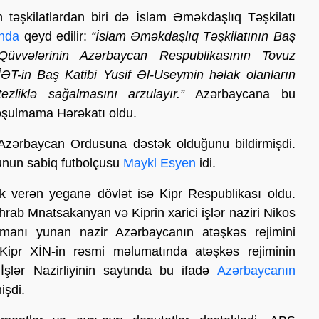
təşkilatlardan biri də İslam Əməkdaşlıq Təşkilatı
ında
qeyd edilir:
“İslam Əməkdaşlıq Təşkilatının Baş
 Qüvvələrinin Azərbaycan Respublikasının Tovuz
İƏT-in Baş Katibi Yusif Əl-Useymin həlak olanların
tezliklə sağalmasını arzulayır.”
Azərbaycana bu
oşulmama Hərəkatı oldu.
 Azərbaycan Ordusuna dəstək olduğunu bildirmişdi.
ubunun sabiq futbolçusu
Maykl Esyen
idi.
 verən yeganə dövlət isə Kipr Respublikası oldu.
öhrab Mnatsakanyan və Kiprin xarici işlər naziri Nikos
zamanı yunan nazir Azərbaycanın atəşkəs rejimini
Kipr XİN-in rəsmi məlumatında atəşkəs rejiminin
İşlər Nazirliyinin saytında bu ifadə
Azərbaycanın
işdi.