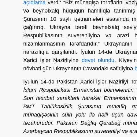
açıqlama
verdi: “Biz münaqişə tərəflərini vəz
və beynəlxalq hüququn hamılıqla tanınmış 
Şurasının 10 saylı qətnamələri əsasında mün
çağırırıq. Ukrayna tərəfi beynəlxalq səvi
Respublikasının suverenliyinə və ərazi 
nizamlanmasının tərəfdarıdır.” Ukraynanı
narazılıqla qarşılandı. İyulun 14-də Ukrayn
Xarici İşlər Nazirliyinə
dəvət olundu
. Kiyevi
növbəti gün Ukraynanın İrəvandakı səfirliyinə
İyulun 14-də Pakistan Xarici İşlər Nazirliyi 
İslam Respublikası Ermənistan bölmələrinin 
Son təxribat xarakterli hərəkət Ermənistanın
BMT Təhlükəsizlik Şurasının müvafiq q
münaqişəsinin sülh yolu ilə həlli üçün dav
təzahürüdür. Pakistan Dağlıq Qarabağ münaqi
Azərbaycan Respublikasının suverenliyi və əraz