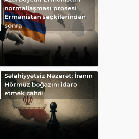
normallaşması prosesi
Ermənistan seçkilərindən
sonra
Səlahiyyətsiz Nəzarət: İranın
Hörmüz boğazını idarə
etmək cəhdi