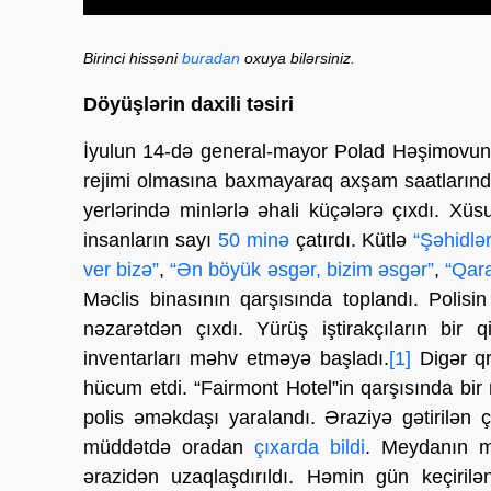
Birinci hissəni
buradan
oxuya bilərsiniz.
Döyüşlərin daxili təsiri
İyulun 14-də general-mayor Polad Həşimovun 
rejimi olmasına baxmayaraq axşam saatlarınd
yerlərində minlərlə əhali küçələrə çıxdı. X
insanların sayı
50 minə
çatırdı. Kütlə
“Şəhidlə
ver bizə”
,
“Ən böyük əsgər, bizim əsgər”
,
“Qar
Məclis binasının qarşısında toplandı. Polis
nəzarətdən çıxdı. Yürüş iştirakçıların bir 
inventarları məhv etməyə başladı.
[1]
Digər qr
hücum etdi. “Fairmont Hotel”in qarşısında bir
polis əməkdaşı yaralandı. Əraziyə gətirilən ç
müddətdə oradan
çıxarda bildi
. Meydanın mə
ərazidən uzaqlaşdırıldı. Həmin gün keçirilə