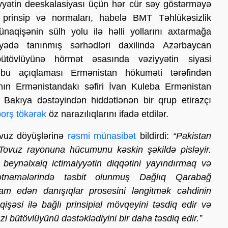
iyyətin deeskalasiyası üçün hər cür səy göstərməyə
prinsip və normaları, habelə BMT Təhlükəsizlik
aqişənin sülh yolu ilə həlli yollarını axtarmağa
yyədə tanınmış sərhədləri daxilində Azərbaycan
bütövlüyünə hörmət əsasında vəziyyətin siyasi
n bu açıqlaması Ermənistan hökuməti tərəfindən
anın Ermənistandakı səfiri İvan Kuleba Ermənistan
n Bakıya dəstəyindən hiddətlənən bir qrup etirazçı
borş tökərək
öz narazılıqlarını ifadə etdilər.
Tovuz döyüşlərinə
rəsmi münasibət
bildirdi:
“Pakistan
Tovuz rayonuna hücumunu kəskin şəkildə pisləyir.
 beynəlxalq ictimaiyyətin diqqətini yayındırmaq və
ətnamələrində təsbit olunmuş Dağlıq Qarabağ
am edən danışıqlar prosesini ləngitmək cəhdinin
şəsi ilə bağlı prinsipial mövqeyini təsdiq edir və
i bütövlüyünü dəstəklədiyini bir daha təsdiq edir.”