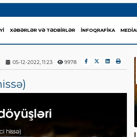
Yİ
XƏBƏRLƏR VƏ TƏDBİRLƏR
İNFOQRAFİKA
MEDİA
05-12-2022, 11:23
9978
hissə)