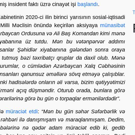
ş insident faktı üzrə cinayət işi
başlandı
.
T
inetinin 2020-ci ilin birinci yarısının sosial-iqtisadi
 Milli Məclisin önündə keçirilən aksiyaya
münasibət
zərbaycan Ordusuna və Ali Baş Komandan kimi mənə
iyabanına üz tutdu. Mən bu vətənpərvər addımı
nsanlar Şəhidlər xiyabanına gələndən sonra oraya
tutmuş bəzi təxribatçı qruplar da daxil olub. Mənə
qurumlar, o cümlədən Azərbaycan Xalq Cəbhəsinin
insanları qanunsuz əməllərə sövq etməyə çalışıblar.
i hadisələrdə onların əli varsa, bizim qətiyyətimizi
 Erməni açıq düşməndir. Oturub orada, bunlara görə
ərarilərinə görə bu gün o torpaqlar ermənilərdədir”.
 də
müraciət etdi
:
“Mən bu gün səhər Səfərbərlik və
n rəhbəri ilə danışmışam və maraqlanmışam. Dedim,
bələrinə nə qədər adam müraciət edib ki, gedib