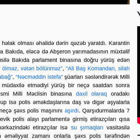
həlak olması əhalidə dərin qəzəb yaratdı. Karantin
a Bakıda, eləcə də Abşeron yarımadasının müxtəlif
üsusilə Bakıda parlament binasına doğru yürüş edən
r ölməz, vətən bölünməz”
,
“Ali Baş Komandan, silah
abağ”
,
“Nəcməddin istefa”
şüarları səsləndirərək Milli
in müdaxilə etmədiyi yürüş bir neçə saatdan sonra
qismi Milli Məclisin binasına
daxil olaraq
oradakı
up isə polis əməkdaşlarına daş və digər əşyalarla
 neçə şəxs polis maşınını
aşırdı
. Qarşıdurmalarda 7
evik polis alayı parlamentə girmiş etirazçıları qısa
rkəzindəki etirazçılar isə
su şırnaqları
vasitəsilə
n əməliyyat zamanı onlarla şəxs polis tərəfindən