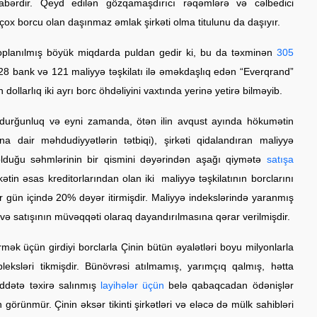
bərdir. Qeyd edilən gözqamaşdırıcı rəqəmlərə və cəlbedici
 çox borcu olan daşınmaz əmlak şirkəti olma titulunu da daşıyır.
oplanılmış böyük miqdarda puldan gedir ki, bu da təxminən
305
8 bank və 121 maliyyə təşkilatı ilə əməkdaşlıq edən “Everqrand”
ollarlıq iki ayrı borc öhdəliyini vaxtında yerinə yetirə bilməyib.
rğunluq və eyni zamanda, ötən ilin avqust ayında hökumətin
ına dair məhdudiyyətlərin tətbiqi), şirkəti qidalandıran maliyyə
lduğu səhmlərinin bir qismini dəyərindən aşağı qiymətə
satışa
in əsas kreditorlarından olan iki maliyyə təşkilatının borclarını
ir gün içində 20% dəyər itirmişdir. Maliyyə indekslərində yaranmış
ş və satışının müvəqqəti olaraq dayandırılmasına qərar verilmişdir.
ək üçün girdiyi borclarla Çinin bütün əyalətləri boyu milyonlarla
eksləri tikmişdir. Bünövrəsi atılmamış, yarımçıq qalmış, hətta
dətə təxirə salınmış
layihələr üçün
belə qabaqcadan ödənişlər
 görünmür. Çinin əksər tikinti şirkətləri və eləcə də mülk sahibləri