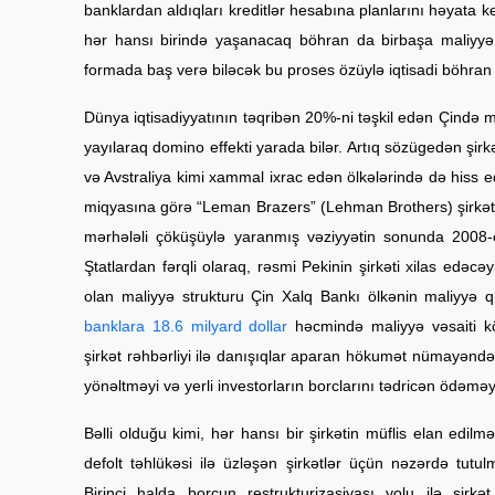
banklardan aldıqları kreditlər hesabına planlarını həyata keç
hər hansı birində yaşanacaq böhran da birbaşa maliyyə təh
formada baş verə biləcək bu proses özüylə iqtisadi böhran v
Dünya iqtisadiyyatının təqribən 20%-ni təşkil edən Çində 
yayılaraq domino effekti yarada bilər. Artıq sözügedən şirkət
və Avstraliya kimi xammal ixrac edən ölkələrində də hiss
miqyasına görə “Leman Brazers” (Lehman Brothers) şirkəti
mərhələli çöküşüylə yaranmış vəziyyətin sonunda 2008-
Ştatlardan fərqli olaraq, rəsmi Pekinin şirkəti xilas edəcə
olan maliyyə strukturu Çin Xalq Bankı ölkənin maliyyə
banklara 18.6 milyard dollar
həcmində maliyyə vəsaiti köç
şirkət rəhbərliyi ilə danışıqlar aparan hökumət nümayəndəl
yönəltməyi və yerli investorların borclarını tədricən ödəməyi
Bəlli olduğu kimi, hər hansı bir şirkətin müflis elan edil
defolt təhlükəsi ilə üzləşən şirkətlər üçün nəzərdə tutu
Birinci halda borcun restrukturizasiyası yolu ilə şirkə