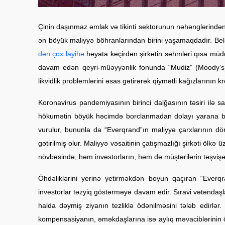
Çinin daşınmaz əmlak və tikinti sektorunun nəhənglərindən 
ən böyük maliyyə böhranlarından birini yaşamaqdadır. Belə
dən çox layihə
həyata keçirdən şirkətin səhmləri qısa müd
davam edən qeyri-müəyyənlik fonunda “Mudiz” (Moody’s) və
likvidlik problemlərini əsas gətirərək qiymətli kağızlarının kre
Koronavirus pandemiyasının birinci dalğasının təsiri ilə sa
hökumətin böyük həcimdə borclanmadan dolayı yarana bil
vurulur, bununla da “Everqrand”ın maliyyə çarxlarının d
gətirilmiş olur. Maliyyə vəsaitinin çatışmazlığı şirkəti ölkə
növbəsində, həm investorların, həm də müştərilərin təşvi
Öhdəliklərini yerinə yetirməkdən boyun qaçıran “Everq
investorlar təzyiq göstərməyə davam edir. Sıravi vətəndaşlar
halda dəymiş ziyanın tezliklə ödənilməsini tələb edirlər.
kompensasiyanın, əməkdaşlarına isə aylıq məvaciblərinin öd