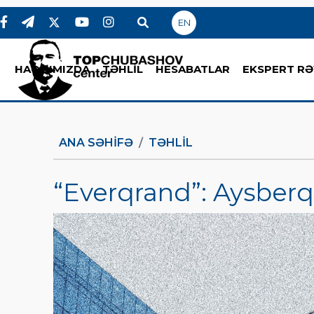
EN
HAQQIMIZDA
TƏHLİL
HESABATLAR
EKSPERT RƏ
ANA SƏHIFƏ
TƏHLİL
“Everqrand”: Aysberq