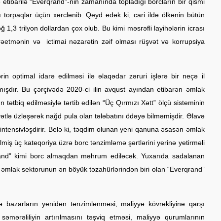
 etibarilə “Everqrand”-nin zamanında topladığı borcların bir qismi
ğı torpaqlar üçün xərclənib. Qeyd edək ki, cari ildə ölkənin bütün
,3 trilyon dollardan çox olub. Bu kimi məsrəfli layihələrin icrası
rəetmənin və ictimai nəzarətin zəif olması rüşvət və korrupsiya
rin optimal idarə edilməsi ilə əlaqədar zəruri işlərə bir neçə il
ışdır. Bu çərçivədə 2020-ci ilin avqust ayından etibarən əmlak
tətbiq edilməsiylə tərtib edilən “Üç Qırmızı Xətt” ölçü sisteminin
lə üzləşərək nağd pula olan tələbatını ödəyə bilməmişdir. Əlavə
ntensivləşdirir. Belə ki, təqdim olunan yeni qanuna əsasən əmlak
ilmiş üç kateqoriya üzrə borc tənzimləmə şərtlərini yerinə yetirməli
rqrand” kimi borc almaqdan məhrum ediləcək. Yuxarıda sadalanan
əmlak sektorunun ən böyük təzahürlərindən biri olan “Everqrand”
də bazarların yenidən tənzimlənməsi, maliyyə kövrəkliyinə qarşı
səmərəliliyin artırılmasını təşviq etməsi, maliyyə qurumlarının