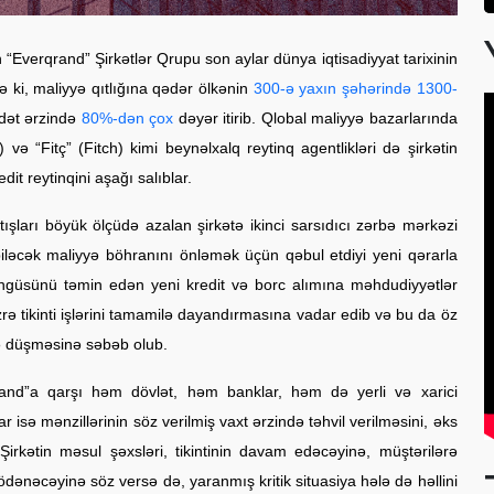
“Everqrand” Şirkətlər Qrupu son aylar dünya iqtisadiyyat tarixinin
 ki, maliyyə qıtlığına qədər ölkənin
300-ə yaxın şəhərində 1300-
dət ərzində
80%-dən çox
dəyər itirib. Qlobal maliyyə bazarlarında
 “Fitç” (Fitch) kimi beynəlxalq reytinq agentlikləri də şirkətin
dit reytinqini aşağı salıblar.
tışları böyük ölçüdə azalan şirkətə ikinci sarsıdıcı zərbə mərkəzi
əcək maliyyə böhranını önləmək üçün qəbul etdiyi yeni qərarla
öngüsünü təmin edən yeni kredit və borc alımına məhdudiyyətlər
 üzrə tikinti işlərini tamamilə dayandırmasına vadar edib və bu da öz
şə düşməsinə səbəb olub.
rand”a qarşı həm dövlət, həm banklar, həm də yerli və xarici
 isə mənzillərinin söz verilmiş vaxt ərzində təhvil verilməsini, əks
 Şirkətin məsul şəxsləri, tikintinin davam edəcəyinə, müştərilərə
ənəcəyinə söz versə də, yaranmış kritik situasiya hələ də həllini