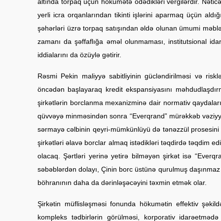
altında torpaq üçün hökumətə ödədikləri vergilərdir. Nəticə
yerli icra orqanlarından tikinti işlərini aparmaq üçün aldı
şəhərləri üzrə torpaq satışından əldə olunan ümumi məbləğ 1
zamanı da şəffaflığa əməl olunmaması, institutsional ida
iddialarını da özüylə gətirir.
Rəsmi Pekin maliyyə sabitliyinin gücləndirilməsi və risklə
öncədən başlayaraq kredit ekspansiyasını məhdudlaşdırm
şirkətlərin borclanma mexanizminə dair normativ qaydaların 
qüvvəyə minməsindən sonra “Everqrand” mürəkkəb vəziyyət
sərmayə cəlbinin qeyri-mümkünlüyü də tənəzzül prosesini i
şirkətləri əlavə borclar almaq istədikləri təqdirdə təqdim ed
olacaq. Şərtləri yerinə yetirə bilməyən şirkət isə “Eve
səbəblərdən dolayı, Çinin borc üstünə qurulmuş daşınmaz 
böhranının daha da dərinləşəcəyini təxmin etmək olar.
Şirkətin müflisləşməsi fonunda hökumətin effektiv şəkil
kompleks tədbirlərin görülməsi, korporativ idarəetmədə 