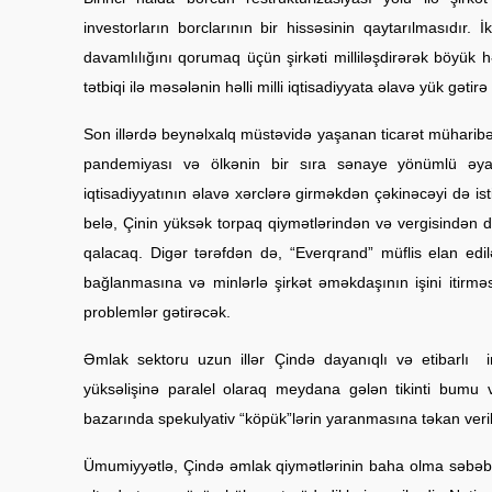
investorların borclarının bir hissəsinin qaytarılmasıdır.
davamlılığını qorumaq üçün şirkəti milliləşdirərək böyük 
tətbiqi ilə məsələnin həlli milli iqtisadiyyata əlavə yük gətirə 
Son illərdə beynəlxalq müstəvidə yaşanan ticarət müharibə
pandemiyası və ölkənin bir sıra sənaye yönümlü əyal
iqtisadiyyatının əlavə xərclərə girməkdən çəkinəcəyi də ist
belə, Çinin yüksək torpaq qiymətlərindən və vergisindən 
qalacaq. Digər tərəfdən də, “Everqrand” müflis elan edil
bağlanmasına və minlərlə şirkət əməkdaşının işini iti
problemlər gətirəcək.
Əmlak sektoru uzun illər Çində dayanıqlı və etibarlı in
yüksəlişinə paralel olaraq meydana gələn tikinti bumu v
bazarında spekulyativ “köpük”lərin yaranmasına təkan veri
Ümumiyyətlə, Çində əmlak qiymətlərinin baha olma səbəblər