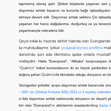
tapmamış olaraq qalır. Qlobal birjalarda yaşanan sərt çö
daşınmaz əmlak bazarını və bununla bağlı iqtisadiyyatın 
etməyə davam edir. Daşınmaz əmlak sektoru Çin iqtisadiy
yaşanan hər hansı dalğalanma, durğunluq və ya tənəzzül 
yaşanmasıyla nəticələnə bilir.
Qeyd edək ki, hazırda defolt halında olan Evergrande-
ilə məhdudlaşmır. Şirkət
çoxşaxəli biznes profilinə
mali
dənizində süni ada tikintisinə qədər onlarla müxtəli
reallaşdırır.
Hətta “Everqrand”, “Alibaba” korporasiyası il
Quanco
“
” futbol komandasının iki ən böyük şərikindən bi
Quancoda
doğma şəhəri
tikməkdə olduğu dünyanın ən böy
Sözügedən şirkətlər qrupu daşınmaz əmlak bazarında ümumi
– 500”-ün (Global Fortune 500) 2021-ci il reytinq cədvəlin
ci ildə daşınmaz əmlak sektorunda dünyanın ən dəyərli şirk
biri olan “Everqrand”ın aktivlərinin əsaslandırılmış
bazar d