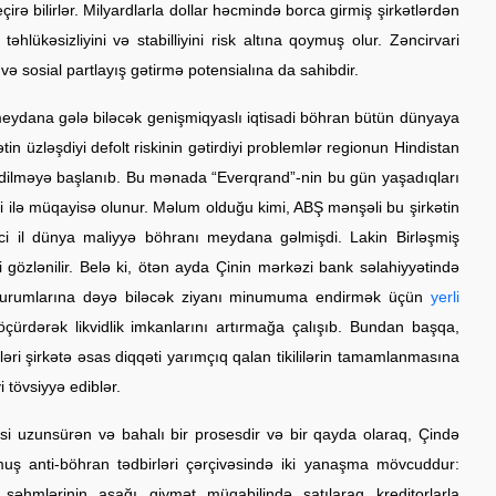
irə bilirlər. Milyardlarla dollar həcmində borca girmiş şirkətlərdən
lükəsizliyini və stabilliyini risk altına qoymuş olur. Zəncirvari
ə sosial partlayış gətirmə potensialına da sahibdir.
meydana gələ biləcək genişmiqyaslı iqtisadi böhran bütün dünyaya
in üzləşdiyi defolt riskinin gətirdiyi problemlər regionun Hindistan
 edilməyə başlanıb. Bu mənada “Everqrand”-nin bu gün yaşadıqları
 ilə müqayisə olunur. Məlum olduğu kimi, ABŞ mənşəli bu şirkətin
ci il dünya maliyyə böhranı meydana gəlmişdi. Lakin Birləşmiş
yi gözlənilir. Belə ki, ötən ayda Çinin mərkəzi bank səlahiyyətində
 qurumlarına dəyə biləcək ziyanı minumuma endirmək üçün
yerli
ürdərək likvidlik imkanlarını artırmağa çalışıb. Bundan başqa,
əri şirkətə əsas diqqəti yarımçıq qalan tikililərin tamamlanmasına
 tövsiyyə ediblər.
məsi uzunsürən və bahalı bir prosesdir və bir qayda olaraq, Çində
lmuş anti-böhran tədbirləri çərçivəsində iki yanaşma mövcuddur:
t səhmlərinin aşağı qiymət müqabilində satılaraq kreditorlarla