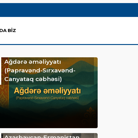
DA BİZ
Ağdərə əməliyyatı
(Papravənd-Sırxavənd-
Canyataq cəbhəsi)
Azərbaycan-Ermənistan