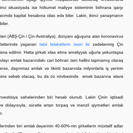
 İkinci situasiyada isə hökumət maliyyə sisteminin böhrana qarşı
həcmdə kapital hesabına xilas edə bilər. Lakin, ikinci yanaşmanın
bilər.
ləri (ABŞ-Çin / Çin-Avstraliya), dünyanı ağuşuna alan koronavirus
ətlərində yaşanan
təbii fəlakətlərin təsiri ilə
zədələnmiş Çin
isna edilmir. Hətta şirkəti xilas etmə əməliyyatı uğurla yekunlaşsa
dolayı əmlak bazarındakı cari böhran tam həllini tapmamış olaraq
ərsə, daşınmaz əmlak və tikinti bazarında milyonlarla iş yerinin
rməsinə səbəb olacaq, bu da öz növbəsində əmək bazarına əlavə
vestisiya sahələrindən biri hesab olunub. Lakin Çinin iqtisadi
ə dolayısıyla, sürətlə artan torpaq və mənzil qiymətləri əmlak
b.
indən biri əmlak dəyərinin 40-60%-nin şirkətlərin müxtəlif adlar