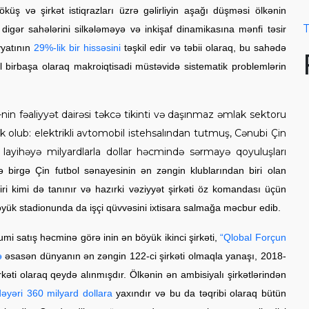
küş və şirkət istiqrazları üzrə gəlirliyin aşağı düşməsi ölkənin
T
digər sahələrini silkələməyə və inkişaf dinamikasına mənfi təsir
yatının
29%-lik bir hissəsini
təşkil edir və təbii olaraq, bu sahədə
birbaşa olaraq makroiqtisadi müstəvidə sistematik problemlərin
nin fəaliyyət dairəsi təkcə tikinti və daşınmaz əmlak sektoru
k olub: elektrikli avtomobil istehsalından tutmuş, Cənubi Çin
f layihəyə milyardlarla dollar həcmində sərmayə qoyuluşları
ə birgə Çin futbol sənayesinin ən zəngin klublarından biri olan
ri kimi də tanınır və hazırki vəziyyət şirkəti öz komandası üçün
ük stadionunda da işçi qüvvəsini ixtisara salmağa məcbur edib.
 satış həcminə görə inin ən böyük ikinci şirkəti,
“Qlobal Forçun
ə
əsasən dünyanın ən zəngin 122-ci şirkəti olmaqla yanaşı, 2018-
əti olaraq qeydə alınmışdır. Ölkənin ən ambisiyalı şirkətlərindən
əyəri 360 milyard dollara
yaxındır və bu da təqribi olaraq bütün