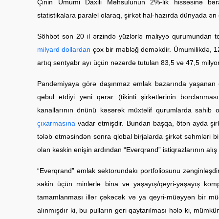
Çinin Ümumi Daxili Məhsulunun 2%-lik hissəsinə bəra
statistikalara paralel olaraq, şirkət hal-hazırda dünyada ən
Söhbət son 20 il ərzində yüzlərlə maliyyə qurumundan t
milyard dollardan
çox bir məbləğ deməkdir. Ümumilikdə, 12
artıq sentyabr ayı üçün nəzərdə tutulan 83,5 və 47,5 milyon d
Pandemiyaya görə daşınmaz əmlak bazarında yaşanan du
qəbul etdiyi yeni qərar (tikinti şirkətlərinin borclanmas
kanallarının önünü kəsərək müxtəlif qurumlarda sahib o
çıxarmasına
vadar etmişdir. Bundan başqa, ötən ayda şirkət
tələb etməsindən sonra qlobal birjalarda şirkət səhmləri b
olan kəskin enişin ardından “Everqrand” istiqrazlarının alı
“Everqrand” əmlak sektorundakı portfoliosunu zənginləşdirm
sakin üçün minlərlə bina və yaşayış/qeyri-yaşayış kompl
tamamlanması illər çəkəcək və ya qeyri-müəyyən bir müd
alınmışdır ki, bu pulların geri qaytarılması hələ ki, mümkün