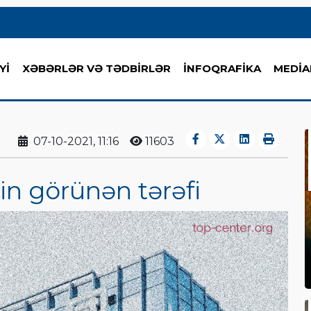
Yİ
XƏBƏRLƏR VƏ TƏDBİRLƏR
İNFOQRAFİKA
MEDİA
07-10-2021, 11:16
11603
in görünən tərəfi