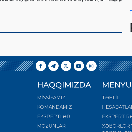
T
HAQQIMIZDA
MENYU
MISSIYAMIZ
TƏHLİL
KOMANDAMIZ
HESABATLA
EKSPERTLƏR
EKSPERT RƏ
MƏZUNLAR
XƏBƏRLƏR 