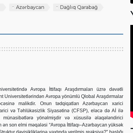
a
Azərbaycan
Dağlıq Qarabağ
ersitetində Avropa İttifaqı Araşdırmaları üzrə dəvətli
ent Universitetlərindən Avropa yönümlü Qlobal Araşdırmalar
əcəsinə malikdir. Onun tədqiqatları Azərbaycan xarici
rici və Təhlükəsizlik Siyasətinə (CFSP), eləcə də Aİ ilə
münasibətlərə yönəlmişdir və xüsusilə əlaqələndirici
nun ən son elmi məqaləsi “Avropa İttifaqı–Azərbaycan yüksək
Struktur dəyişikliklərinə vaxtında verilmiş reaksiya?” başlığı