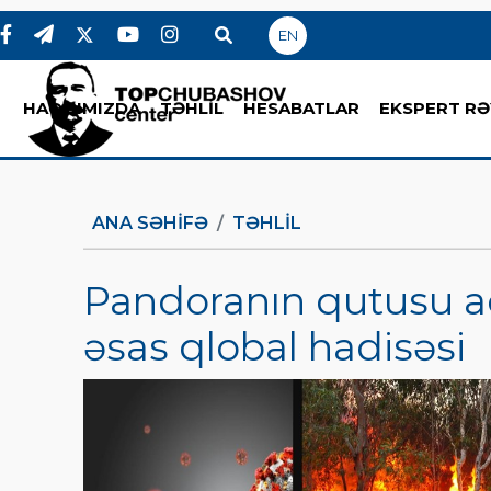
EN
HAQQIMIZDA
TƏHLİL
HESABATLAR
EKSPERT RƏ
ANA SƏHIFƏ
TƏHLİL
Pandoranın qutusu aç
əsas qlobal hadisəsi