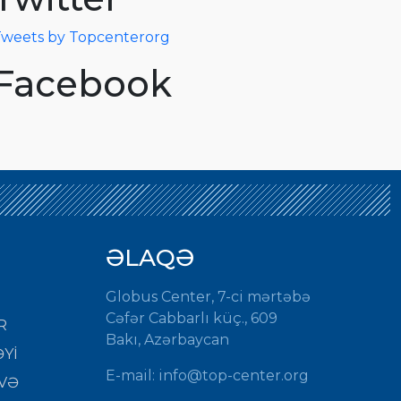
weets by Topcenterorg
Facebook
ƏLAQƏ
Globus Center, 7-ci mərtəbə
Cəfər Cabbarlı küç., 609
R
Bakı, Azərbaycan
Yİ
E-mail:
info@top-center.org
VƏ