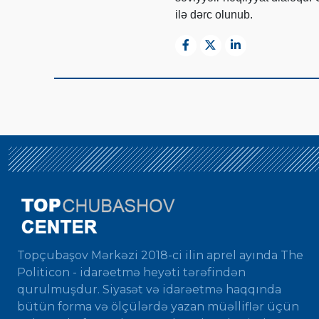
ilə dərc olunub.
Topçubaşov Mərkəzi 2018-ci ilin aprel ayında The
Politicon - idarəetmə heyəti tərəfindən
qurulmuşdur. Siyasət və idarəetmə haqqında
bütün forma və ölçülərdə yazan müəlliflər üçün