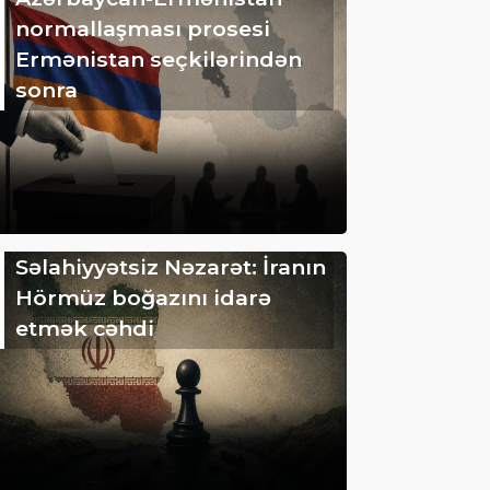
normallaşması prosesi
Ermənistan seçkilərindən
sonra
Səlahiyyətsiz Nəzarət: İranın
Hörmüz boğazını idarə
etmək cəhdi