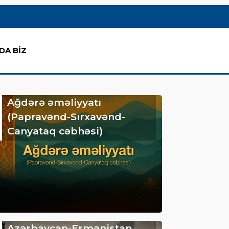
DA BİZ
Ağdərə əməliyyatı
(Papravənd-Sırxavənd-
Canyataq cəbhəsi)
Azərbaycan-Ermənistan