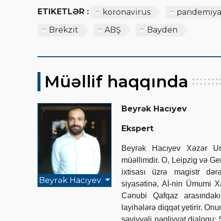
ETIKETLƏR :
koronavirus
pandemiy
Brekzit
ABŞ
Bayden
Müəllif haqqında
Beyrək Hacıyev
Ekspert
Beyrək Hacıyev Xəzər Univ
müəllimdir. O, Leipzig və G
ixtisası üzrə magistr dər
Beyrək Hacıyev
siyasətinə, Aİ-nin Ümumi Xa
Cənubi Qafqaz arasındakı 
layihələrə diqqət yetirir. O
səviyyəli nəqliyyat dialoqu: 