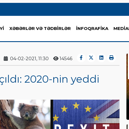
Yİ
XƏBƏRLƏR VƏ TƏDBİRLƏR
İNFOQRAFİKA
MEDİA
04-02-2021, 11:30
14546
ıldı: 2020-nin yeddi