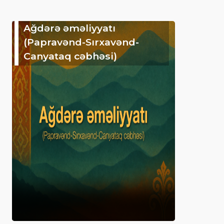
Ağdərə əməliyyatı
(Papravənd-Sırxavənd-
Canyataq cəbhəsi)