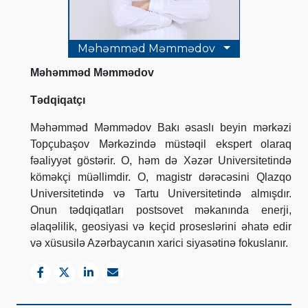
Məhəmməd Məmmədov
Məhəmməd Məmmədov
Tədqiqatçı
Məhəmməd Məmmədov Bakı əsaslı beyin mərkəzi
Topçubaşov Mərkəzində müstəqil ekspert olaraq
fəaliyyət göstərir.
O, həm də Xəzər Universitetində
köməkçi müəllimdir. O, magistr dərəcəsini Qlazqo
Universitetində və Tartu Universitetində almışdır.
Onun tədqiqatları postsovet məkanında enerji,
əlaqəlilik, geosiyasi və keçid proseslərini əhatə edir
və xüsusilə Azərbaycanın xarici siyasətinə fokuslanır.