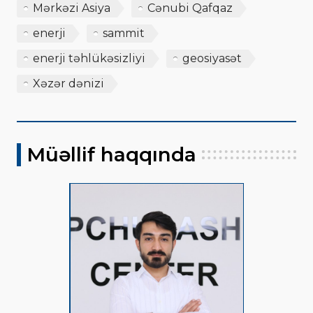
Mərkəzi Asiya
Cənubi Qafqaz
enerji
sammit
enerji təhlükəsizliyi
geosiyasət
Xəzər dənizi
Müəllif haqqında