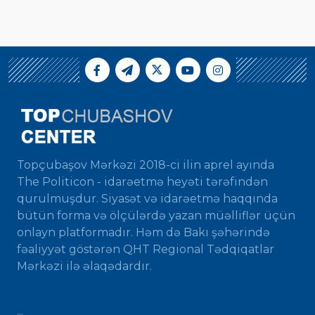
Topçubaşov Mərkəzi 2018-ci ilin aprel ayında
The Politicon - idarəetmə heyəti tərəfindən
qurulmuşdur. Siyasət və idarəetmə haqqında
bütün forma və ölçülərdə yazan müəlliflər üçün
onlayn platformadır. Həm də Bakı şəhərində
fəaliyyət göstərən QHT Regional Tədqiqatlar
Mərkəzi ilə əlaqədardır.
...