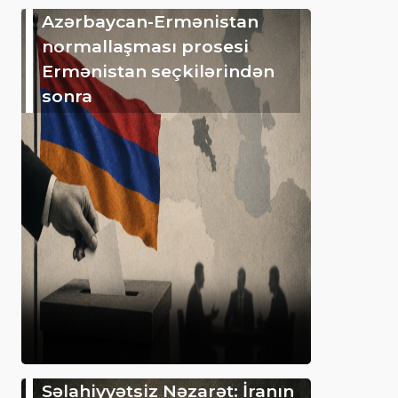
Azərbaycan-Ermənistan
normallaşması prosesi
Ermənistan seçkilərindən
sonra
Səlahiyyətsiz Nəzarət: İranın