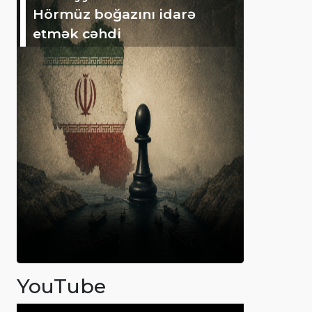
Hörmüz boğazını idarə
etmək cəhdi
YouTube