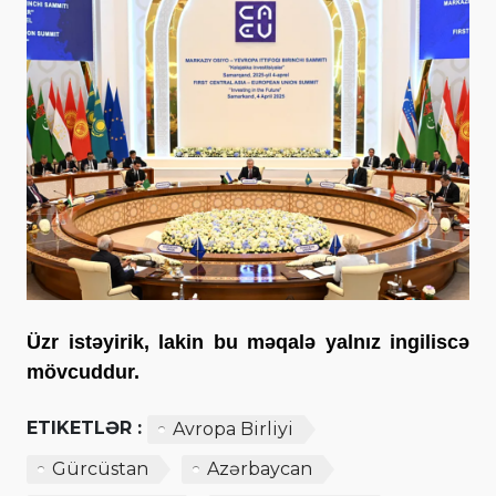
Üzr istəyirik, lakin bu məqalə yalnız ingiliscə
mövcuddur.
ETIKETLƏR :
Avropa Birliyi
Gürcüstan
Azərbaycan