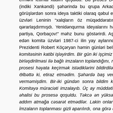
(indiki Xankəndi) şəhərində bu qrupa Ark
görüşlərdən sonra ideya taktiki olaraq qəbul e
üzvləri Leninin “xalqların öz müqəddəratı
qərarlaşdırmışdı. Yenidənqurma ideyalarını h
partiya, Qorbaçov!” məhz bunu göstərirdi. Aşka
edən komitə üzvləri 1987-ci ilin yay ayları
Prezidenti Robert Köçəryan həmin günləri belə
komitəsinin katibi işləyirdim. Bir gün iki işç
birləşdirilməsi ilə bağlı imzaların toplandığı
prosesi həyata keçirmək istədiklərini bildird
Əlbəttə ki, etiraz etmədim. Şəhərdə baş ve
verməmişdim. Bir-iki gündən sonra bildim 
Komitəyə müraciəti imzalayıb. Üç ay müddəti
əhalisi bu prosesə qoşuldu. Təkcə ən yüksək 
addım atmağa cəsarət etmədilər. Lakin onlar 
İmzaların toplanması gizli aparılırdı, ona gör