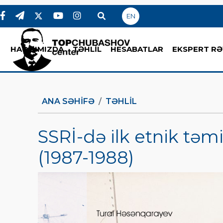
EN
HAQQIMIZDA
TƏHLİL
HESABATLAR
EKSPERT RƏ
ANA SƏHIFƏ
TƏHLİL
SSRİ-də ilk etnik təm
(1987-1988)