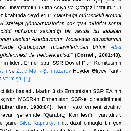
 Universitetinin Orta Asiya və Qafqaz İnstitutunun
z kitabında qeyd edir:
“Qarabağa mütəşəkkil erməni
yevi istefaya göndərməsindən çox qısa müddət sonra
ddi nüfuzunu saxladığı bir vaxtda bu iddiaları
, onun istefası Azərbaycanın Moskvada dayaqlarının
dövrdə Qorbaçovun müşavirlərindən birinin
Abel
güclənməsi ilə nəticələnmişdi”
(Cornell, 2001:48)
.
ının lideri, Ermənistan SSR Dövlət Plan Komitəsinin
yan
və
Zare Məlik-Şahnəzərov
Heydər Əliyevi “anti-
yə
vermişdi
.
[1]
7-ci ildə başladı. Martın 3-də Ermənistan SSR EA-nin
ıvan MSSR-in Ermənistan SSR-ə birləşdirilməsi
Libaridian, 1988:84)
. Həmin vaxt erməni ziyalılar
İrəvan şəhərində “Qarabağ Komitəsi”ni yaratdılar.
ə şairə
Silva Kaputikyan
da daxil olmaqla bir çox
MV ərazisində də həyata keçirilirdi. Stepanakert