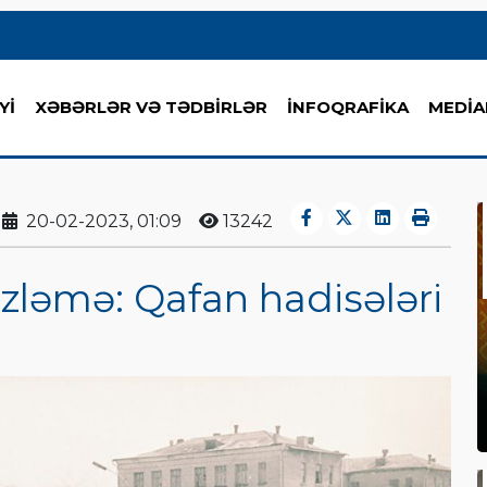
Yİ
XƏBƏRLƏR VƏ TƏDBİRLƏR
İNFOQRAFİKA
MEDİA
20-02-2023, 01:09
13242
izləmə: Qafan hadisələri