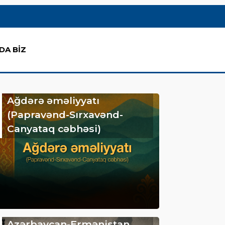
DA BİZ
Ağdərə əməliyyatı
(Papravənd-Sırxavənd-
Canyataq cəbhəsi)
Azərbaycan-Ermənistan