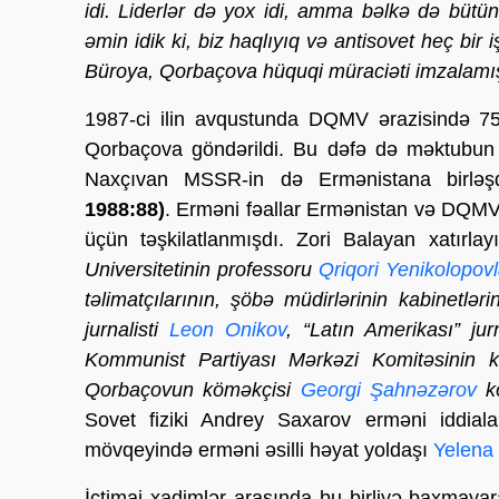
idi. Liderlər də yox idi, amma bəlkə də bütün
əmin idik ki, biz haqlıyıq və antisovet heç bi
Büroya, Qorbaçova hüquqi müraciəti imzalamı
1987-ci ilin avqustunda DQMV ərazisində 75 
Qorbaçova göndərildi. Bu dəfə də məktubun
Naxçıvan MSSR-in də Ermənistana birləşdi
1988:88)
. Erməni fəallar Ermənistan və DQM
üçün təşkilatlanmışdı. Zori Balayan xatırlayı
Universitetinin professoru
Qriqori Yenikolopov
təlimatçılarının, şöbə müdirlərinin kabinetlə
jurnalisti
Leon Onikov
, “Latın Amerikası” ju
Kommunist Partiyası Mərkəzi Komitəsinin k
Qorbaçovun köməkçisi
Georgi Şahnəzərov
kö
Sovet fiziki Andrey Saxarov erməni iddiala
mövqeyində erməni əsilli həyat yoldaşı
Yelena
İctimai xadimlər arasında bu birliyə baxmaya