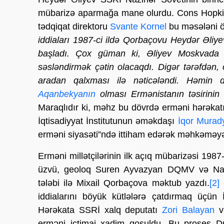
mübarizə aparmağa mane olurdu. Cons Hopkins
tədqiqat direktoru
Svante Kornel
bu məsələni ö
iddiaları 1987-ci ildə Qorbaçovu Heydər Əli
başladı. Çox güman ki, Əliyev Moskvada ci
səsləndirmək çətin olacaqdı. Digər tərəfdən
aradan qalxması ilə nəticələndi. Həmin 
Aqanbekyanın
olması Ermənistanın təsirinin 
Maraqlıdır ki, məhz bu dövrdə erməni hərəkat
İqtisadiyyat İnstitutunun əməkdaşı
İqor Murad
erməni siyasəti”ndə ittiham edərək məhkəmə
Erməni millətçilərinin ilk açıq mübarizəsi 198
üzvü, geoloq Suren Ayvazyan DQMV və Naxç
tələbi ilə Mixail Qorbaçova məktub yazdı.
[2]
(
iddialarını böyük kütlələrə çatdırmaq üçün 
Hərəkata SSRİ xalq deputatı
Zori Balayan
v
erməni ictimai xadim qoşuldu. Bu proses DQ