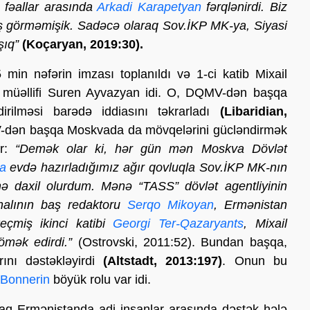
 fəallar arasında
Arkadi Karapetyan
fərqlənirdi. Biz
r iş görməmişik. Sadəcə olaraq Sov.İKP MK-ya, Siyasi
şıq”
(Koçaryan, 2019:30).
min nəfərin imzası toplanıldı və 1-ci katib Mixail
 müəllifi Suren Ayvazyan idi. O, DQMV-dən başqa
rilməsi barədə iddiasını təkrarladı
(Libaridian,
V-dən başqa Moskvada da mövqelərini gücləndirmək
r:
“Demək olar ki, hər gün mən Moskva Dövlət
la
evdə hazırladığımız ağır qovluqla Sov.İKP MK-nın
rinə daxil olurdum. Mənə “TASS” dövlət agentliyinin
rnalının baş redaktoru
Serqo Mikoyan
, Ermənistan
eçmiş ikinci katibi
Georgi Ter-Qazaryants
, Mixail
mək edirdi.”
(Ostrovski, 2011:52). Bundan başqa,
rını dəstəkləyirdi
(Altstadt, 2013:197)
. Onun bu
 Bonnerin
böyük rolu var idi.
raq Ermənistanda adi insanlar arasında dəstək hələ