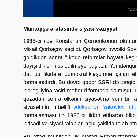
Münaqişə ərəfəsində siyasi vəziyyət
1985-ci ildə Konstantin Çernenkonun ölümün
Mixail Qorbaçov seçildi. Qorbaçov əvvəlki Sovet
gəldikdən sonra ölkədə reformlar həyata keçir
dəyişikliklər hiss edilməyə başladı. Yenidən
da, bu fikirlərə demokratikləşdirmə çaları 
formalaşdırdı. Bu dövrə qədər SSRİ-də tənqid
idarəçiliyinə təsiri məhdud formada qalmışdı. 
qəzadan sonra ölkənin siyasətinə yeni bir an
siyasətinin müəllifi
Aleksandr Yakovlev
idi
formalaşması ilə 1986-cı ildən etibarən ölk
iqtisadi və siyasi tələbləri açıq şəkildə tələb e
Bu azad mühitdən ilk olaraq Ermənistandakı 