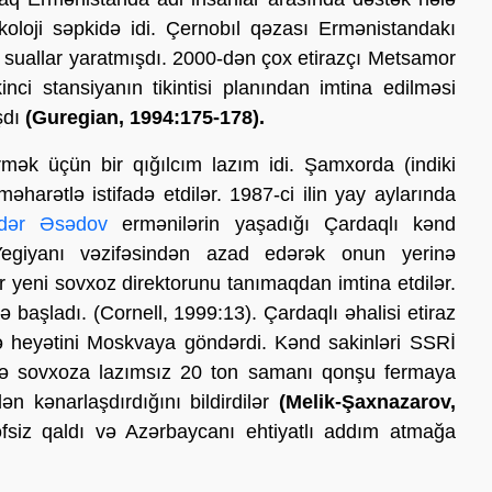
ekoloji səpkidə idi. Çernobıl qəzası Ermənistandakı
 suallar yaratmışdı. 2000-dən çox etirazçı Metsamor
nci stansiyanın tikintisi planından imtina edilməsi
şdı
(Guregian, 1994:175-178).
irmək üçün bir qığılcım lazım idi. Şamxorda (indiki
harətlə istifadə etdilər. 1987-ci ilin yay aylarında
dər Əsədov
ermənilərin yaşadığı Çardaqlı kənd
Yegiyanı vəzifəsindən azad edərək onun yerinə
r yeni sovxoz direktorunu tanımaqdan imtina etdilər.
rə başladı. (Cornell, 1999:13). Çardaqlı əhalisi etiraz
 heyətini Moskvaya göndərdi. Kənd sakinləri SSRİ
 sovxoza lazımsız 20 ton samanı qonşu fermaya
n kənarlaşdırdığını bildirdilər
(Melik-Şaxnazarov,
fsiz qaldı və Azərbaycanı ehtiyatlı addım atmağa