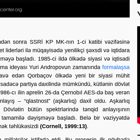
dən sonra SSRİ KP MK-nın 1-ci katibi vəzifəsinə
 liderləri ilə müqayisədə yenilikçi şəxsdi və iqtidara
məyə başladı. 1985-ci ildə ölkədə siyasi və iqtisadi
qurma ideyası Yuri Andropovun zamanında
formalaşsa
əlavə edən Qorbaçov ölkədə yeni bir siyasi mühit
 sadəcə partiya daxilində mümkündü, kütlənin dövlət
1986-cı ilin aprelin 26-da Çernobıl AES-də baş verən
layış – “qlastnost” (aşkarlıq) daxil oldu. Aşkarlıq
. Dövlətin bütün spektrlərində tənqid anlayışının
ə tamamilə dəyişməyə başladı. Belə bir vəziyyətdə
tmək təhlükəsizdi
(Cornell, 1999:13)
.
millətçilər istifadə etdi. Bu prosesin ilk növbədə