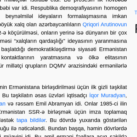
əbəbi var idi. Respublika demoqrafiyasının homogen
T
beynəlmiləl ideyaların formalaşmasına imkan
öyük xalq olan azərbaycanlıların
Qriqori Arutinovun
R-ə köçürülməsi, onların yerinə isə dünyanın bir çox
ilməsi “xalqların qardaşlığı” ideyasının yaranmasına
şlatdığı demokratikləşdirmə siyasəti Ermənistan
kontaktlarının yaratmasına və ölkə elitasının
ür millətçi qrupların DQMV ərazisindəki ermənilərlə
n Ermənistana birləşdirilməsi üçün ilk gizli təşkilat
. Bu təşkilatın əsas üzvləri iqtisadçı
İqor Muradyan
,
yan
və rəssam Emil Abramyan idi. Onlar 1985-ci ilin
Ermənistan SSR-ə birləşmək üçün imza toplamaq
 dəstək
tapa bildilər
. Bu dövrdə yuxarıda göstərilən
luğu ilə nəticələndi. Bundan başqa, həmin dövrlərdə
i müavini idi. Bu amil erməni fəallara açıq şəkildə