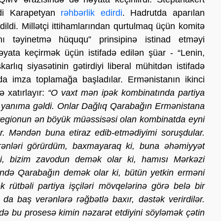
adi Karapetyan
rəhbərlik edirdi
. Hadrutda aparılan
dildi. Millətçi ittihamlarından qurtulmaq üçün komitə
nı təyinetmə hüququ” prinsipinə istinad etməyi
əyata keçirmək üçün istifadə edilən şüar - “Lenin,
rlıq siyasətinin gətirdiyi liberal mühitdən istifadə
nda imza toplamağa başladılar. Ermənistanın ikinci
 xatırlayır:
“O vaxt mən ipək kombinatında partiya
imiz yanıma gəldi. Onlar Dağlıq Qarabağın Ermənistana
nı, regionun ən böyük müəssisəsi olan kombinatda eyni
ilər. Məndən buna etiraz edib-etmədiyimi soruşdular.
rənləri görürdüm, baxmayaraq ki, buna əhəmiyyət
ki, bizim zavodun demək olar ki, hamısı Mərkəzi
ndə Qarabağın demək olar ki, bütün yetkin erməni
rütbəli partiya işçiləri mövqelərinə görə belə bir
da baş verənlərə rəğbətlə baxır, dəstək verirdilər.
ə də bu prosesə kimin nəzarət etdiyini söyləmək çətin