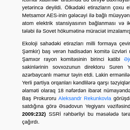
yetərincə deyildi. Ölkədəki etirazların çoxu 
Metsamor AES-inin gələcəyi ilə bağlı müəyyən
atom elektrik stansiyasının bağlanması və iki
tələbi ilə Sovet hökumətinə müraciət imzalamı
Ekoloji sahədəki etirazları milli formaya çev
Şəmkir) baş verən hadisədən komitə üzvləri mə
Şamxor rayon komitəsinin birinci katibi
Əj
sakinlərinin sovxozunun direktoru Suren 
azərbaycanlı məmur təyin etdi. Lakin ermənilə
Yerli partiya orqanları kəndlilərə qarşı təzyiqlə
əlaməti olaraq 18 nəfərdən ibarət nümayəndə
Baş Prokuroru
Aleksandr Rekunkovla
görüşdə
satdığına görə Əsədovun Yegiyanı vəzifəsində
2009:232)
SSRİ rəhbərliyi bu məsələdə tərə
çağırdı.