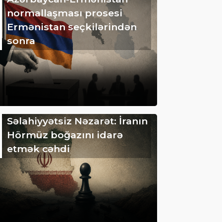
normallaşması prosesi
Ermənistan seçkilərindən
sonra
Səlahiyyətsiz Nəzarət: İranın
Hörmüz boğazını idarə
etmək cəhdi