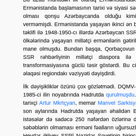
Ermənistanda başlamasının tarixi və siyasi s
olması qonşu Azərbaycanda olduğu kimi 
verməmişdi. Ermənistanda yaşayan ikinci ən b
təklifi ilə 1948-1950-cı illərdə Azərbaycan SS
ölkələrində yaşayan millətçi ermənilərin gətir
mane olmuşdu. Bundan başqa, Qorbaçovun ba
SSR rəhbərliyinin millətçi diaspora ilə 
transformasiyasına güclü təsir göstərdi. Bu c
əlaqəsi regiondakı vəziyyəti dəyişdirdi.
İlk dəyişikliklər özünü çox gözlətmədi. DQMV-ni
1985-ci ilin noyabrında Hadrutda
qurulmuşdu
tarixçi
Artur Mkrtçyan
, memar
Manvel Sarkis
son aylarında Hadrutda yaşayan əhalidən 
istəsələr də sadəcə 250 nəfərdən özlərinə
səbəblərin olmaması erməni fəalların uğursuz
Heydər Əliyev SSRİ Nazirlər Sovetinin birinc