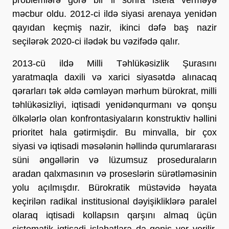
məcbur oldu. 2012-ci ildə siyasi arenaya yenidən
qayıdan keçmiş nazir, ikinci dəfə baş nazir
seçilərək 2020-ci ilədək bu vəzifədə qalır.
2013-cü ildə Milli Təhlükəsizlik Şurasını
yaratmaqla daxili və xarici siyasətdə alınacaq
qərarları tək əldə cəmləyən mərhum bürokrat, milli
təhlükəsizliyi, iqtisadi yenidənqurmanı və qonşu
ölkələrlə olan konfrontasiyaların konstruktiv həllini
prioritet hala gətirmişdir. Bu minvalla, bir çox
siyasi və iqtisadi məsələnin həllində qurumlararası
süni əngəllərin və lüzumsuz proseduraların
aradan qalxmasının və proseslərin sürətləməsinin
yolu açılmışdır. Bürokratik müstəvidə həyata
keçirilən radikal institusional dəyişikliklərə paralel
olaraq iqtisadi kollapsın qarşını almaq üçün
sistematik iqtisadi islahatlara da geniş yer verilir.