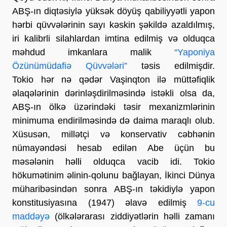
ABŞ-ın diqtəsiylə yüksək döyüş qabiliyyətli yapon
hərbi qüvvələrinin sayı kəskin şəkildə azaldılmış,
iri kalibrli silahlardan imtina edilmiş və olduqca
məhdud imkanlara malik
“Yaponiya
Özünümüdafiə Qüvvələri”
təsis edilmişdir.
Tokio hər nə qədər Vaşinqton ilə müttəfiqlik
əlaqələrinin dərinləşdirilməsində istəkli olsa da,
ABŞ-ın ölkə üzərindəki təsir mexanizmlərinin
minimuma endirilməsində də daima maraqlı olub.
Xüsusən, millətçi və konservativ cəbhənin
nümayəndəsi hesab edilən Abe üçün bu
məsələnin həlli olduqca vacib idi. Tokio
hökumətinim əlinin-qolunu bağlayan, İkinci Dünya
müharibəsindən sonra ABŞ-ın təkidiylə yapon
konstitusiyasına (1947) əlavə edilmiş
9-cu
maddəyə
(ölkələrarası ziddiyətlərin həlli zamanı