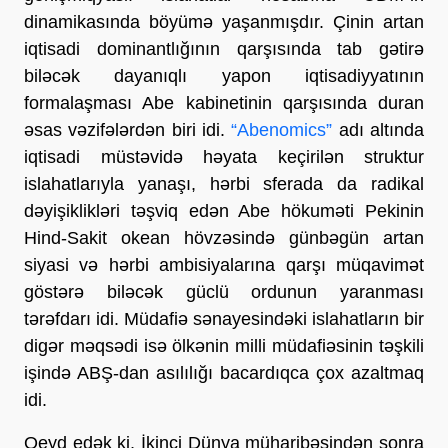
dinamikasında böyümə yaşanmışdır. Çinin artan
iqtisadi dominantlığının qarşısında tab gətirə
biləcək dayanıqlı yapon iqtisadiyyatının
formalaşması Abe kabinetinin qarşısında duran
əsas vəzifələrdən biri idi.
“Abenomics”
adı altında
iqtisadi müstəvidə həyata keçirilən struktur
islahatlarıyla yanaşı, hərbi sferada da radikal
dəyişiklikləri təşviq edən Abe hökuməti Pekinin
Hind-Sakit okean hövzəsində günbəgün artan
siyasi və hərbi ambisiyalarına qarşı müqavimət
göstərə biləcək güclü ordunun yaranması
tərəfdarı idi. Müdafiə sənayesindəki islahatların bir
digər məqsədi isə ölkənin milli müdafiəsinin təşkili
işində ABŞ-dan asılılığı bacardıqca çox azaltmaq
idi.
Qeyd edək ki, İkinci Dünya müharibəsindən sonra