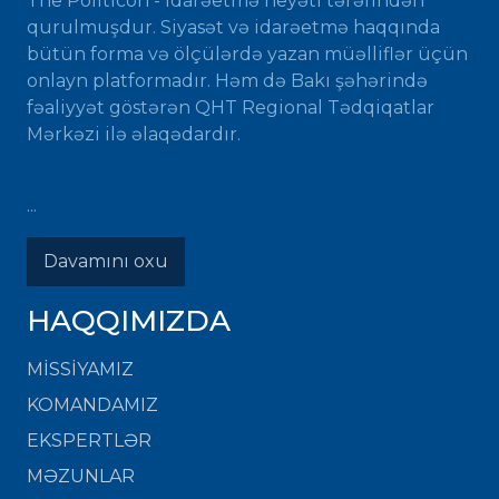
The Politicon - idarəetmə heyəti tərəfindən
qurulmuşdur. Siyasət və idarəetmə haqqında
bütün forma və ölçülərdə yazan müəlliflər üçün
onlayn platformadır. Həm də Bakı şəhərində
fəaliyyət göstərən QHT Regional Tədqiqatlar
Mərkəzi ilə əlaqədardır.
...
Davamını oxu
HAQQIMIZDA
MISSIYAMIZ
KOMANDAMIZ
EKSPERTLƏR
MƏZUNLAR