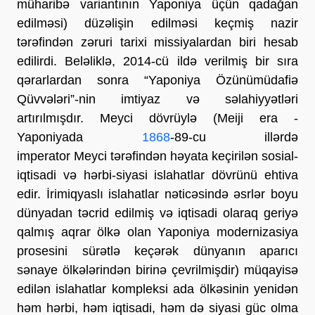
müharibə variantının Yaponiya üçün qadağan
edilməsi) düzəlişin edilməsi keçmiş nazir
tərəfindən zəruri tarixi missiyalardan biri hesab
edilirdi. Beləliklə, 2014-cü ildə verilmiş bir sıra
qərarlardan sonra “Yaponiya Özünümüdafiə
Qüvvələri”-nin imtiyaz və səlahiyyətləri
artırılmışdır. Meyci dövrüylə (Meiji era -
Yaponiyada
1868
-89-cu illərdə
imperator Meyci tərəfindən həyata keçirilən sosial-
iqtisadi və hərbi-siyasi islahatlar dövrünü ehtiva
edir. İrimiqyaslı islahatlar nəticəsində əsrlər boyu
dünyadan təcrid edilmiş və iqtisadi olaraq geriyə
qalmış aqrar ölkə olan Yaponiya modernizasiya
prosesini sürətlə keçərək dünyanın aparıcı
sənaye ölkələrindən birinə çevrilmişdir) müqayisə
edilən islahatlar kompleksi ada ölkəsinin yenidən
həm hərbi, həm iqtisadi, həm də siyasi güc olma