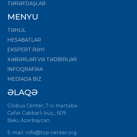
TƏRƏFDAŞLAR
MENYU
TƏHLİL
HESABATLAR
EKSPERT RƏYİ
XƏBƏRLƏR VƏ TƏDBİRLƏR
İNFOQRAFİKA
MEDİADA BİZ
ƏLAQƏ
Globus Center, 7-ci mərtəbə
Cəfər Cabbarlı küç., 609
Bakı, Azərbaycan
E-mail:
info@top-center.org