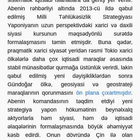
Abenin rəhbərliyi altında 2013-cü ildə qəbul
edilmiş Milli Təhlükəsizlik Strategiyası
Yaponiyanın uzun perspektivdəki xarici və daxili
siyasi kursunun məqsədyönlü surətdə
formalaşmasını təmin etmişdir. Buna qədər,
praqmatik xarici siyasət yeridən rəsmi Tokio xarici
ölkələrlə daha çox iqtisadi maraqlar əsasında
stabil münasibətlər qurmağa üstünlük verirdi, lakin
qəbul edilmiş yeni dəyişikliklərdən sonra
Gündoğar ölkə, geosiyasi və geostrateji
maraqlarının qorunmasını
ön plana çıxartmışdır
.
Abenin komandasının təqdim etdiyi yeni
strategiya yapon hökumətinin beynəlxalq
aktyorlarla həm siyasi, həm də iqtisadi
əlaqələrinin formalaşmasında böyük əhəmiyyət
kəsb edirdi. Onun dövründə Çin ilə olan