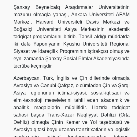
Şanxay Beynəlxalq Araşdırmalar Universitetinin
məzunu olmaqla yanaşı, Ankara Universiteti APAM
Mərkəzi, Harvard Universiteti Davis Mərkəzi və
Boğaziçi Universiteti Asiya Mərkəzinin akademik
tədqiqat proqramlarını bitirib. Təhsil aldığı müddətdə
iki dəfə Yaponiyanın Kyushu Universiteti Regional
Siyasət və İdarəçilik Proqramının iştirakçısı olmuş və
eyni zamanda Şanxay Sosial Elmlər Akademiyasında
təcrübə keçmişdir.
Azərbaycan, Türk, İngilis və Çin dillərində olmaqla
Avrasiya və Cənubi Qafqaz, o cümlədən Çin və Şərqi
Asiya regionunun ictimai-siyasi, sosial-iqtisadi və
elmi-texnoloji məsələlərini təhlil edən akademik və
analitik məqalələrin müəllifidir. Hazırkı tədqiqat
sahəsi başda Trans-Xəzər Nəqliyyat Dəhlizi (Orta
Dəhliz) olmaqla Çinin Kəmər və Yol təşəbbüsü və
Avrasiya qitəsi boyu uzanan tranzit xətlərin və logistik
mərkəzlərin inkişaf tendensiyasından tutmuş,