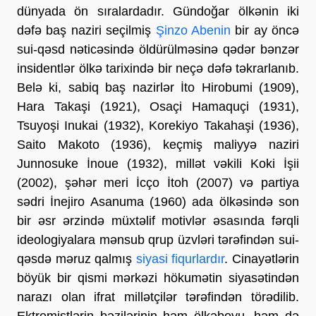
dünyada ön sıralardadır. Gündoğar ölkənin iki
dəfə baş naziri seçilmiş
Şinzo Abenin
bir ay öncə
sui-qəsd nəticəsində öldürülməsinə qədər bənzər
insidentlər ölkə tarixində bir neçə dəfə təkrarlanıb.
Belə ki, sabiq baş nazirlər İto Hirobumi (1909),
Hara Takaşi (1921), Osaçi Hamaquçi (1931),
Tsuyoşi Inukai (1932), Korekiyo Takahaşi (1936),
Saito Makoto (1936), keçmiş maliyyə naziri
Junnosuke İnoue (1932), millət vəkili Koki İşii
(2002), şəhər meri İcço İtoh (2007) və partiya
sədri İnejiro Asanuma (1960) ada ölkəsində son
bir əsr ərzində müxtəlif motivlər əsasında fərqli
ideologiyalara mənsub qrup üzvləri tərəfindən sui-
qəsdə məruz qalmış
siyasi fiqurlardır
. Cinayətlərin
böyük bir qismi mərkəzi hökumətin siyasətindən
narazı olan ifrat millətçilər tərəfindən törədilib.
Ektremistlərin bəzilərinin həm ölkəboyu, həm də