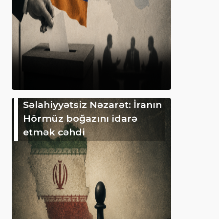
Səlahiyyətsiz Nəzarət: İranın
Hörmüz boğazını idarə
etmək cəhdi