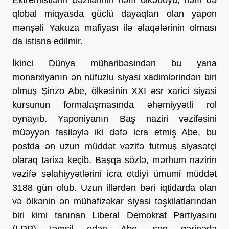
qlobal miqyasda güclü dayaqları olan yapon
mənşəli Yakuza mafiyası ilə əlaqələrinin olması
da istisna edilmir.
İkinci Dünya müharibəsindən bu yana
monarxiyanın ən nüfuzlu siyasi xadimlərindən biri
olmuş Şinzo Abe, ölkəsinin XXI əsr xarici siyasi
kursunun formalaşmasında əhəmiyyətli rol
oynayıb. Yaponiyanın Baş naziri vəzifəsini
müəyyən fasiləylə iki dəfə icra etmiş Abe, bu
postda ən uzun müddət vəzifə tutmuş siyasətçi
olaraq tarixə keçib. Başqa sözlə, mərhum nazirin
vəzifə səlahiyyətlərini icra etdiyi ümumi müddət
3188 gün olub. Uzun illərdən bəri iqtidarda olan
və ölkənin ən mühafizəkar siyasi təşkilatlarından
biri kimi tanınan Liberal Demokrat Partiyasını
(LDP) təmsil edən Abe, son qərinədə