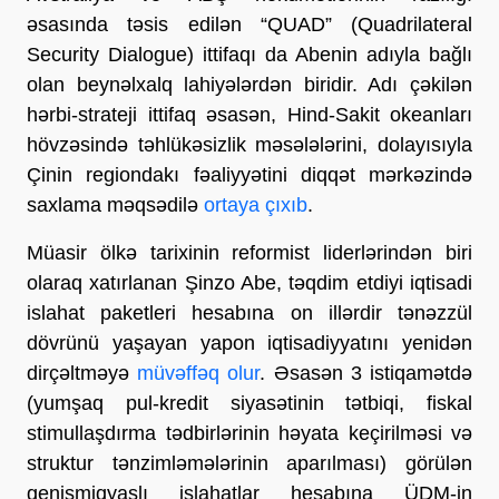
əsasında təsis edilən “QUAD” (Quadrilateral
Security Dialogue) ittifaqı da Abenin adıyla bağlı
olan beynəlxalq lahiyələrdən biridir. Adı çəkilən
hərbi-strateji ittifaq əsasən, Hind-Sakit okeanları
hövzəsində təhlükəsizlik məsələlərini, dolayısıyla
Çinin regiondakı fəaliyyətini diqqət mərkəzində
saxlama məqsədilə
ortaya çıxıb
.
Müasir ölkə tarixinin reformist liderlərindən biri
olaraq xatırlanan Şinzo Abe, təqdim etdiyi iqtisadi
islahat paketleri hesabına on illərdir tənəzzül
dövrünü yaşayan yapon iqtisadiyyatını yenidən
dirçəltməyə
müvəffəq olur
. Əsasən 3 istiqamətdə
(yumşaq pul-kredit siyasətinin tətbiqi, fiskal
stimullaşdırma tədbirlərinin həyata keçirilməsi və
struktur tənzimləmələrinin aparılması) görülən
genişmiqyaslı islahatlar hesabına ÜDM-in