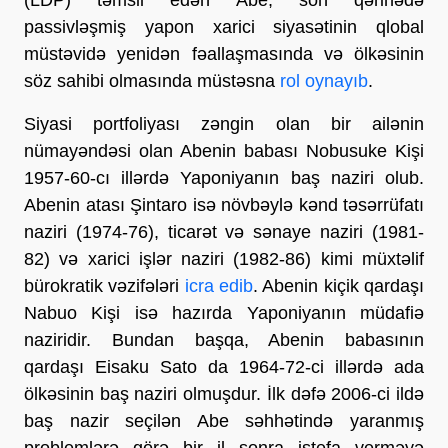
passivləşmiş yapon xarici siyasətinin qlobal
müstəvidə yenidən fəallaşmasında və ölkəsinin
söz sahibi olmasında müstəsna
rol oynayıb
.
Siyasi portfoliyası zəngin olan bir ailənin
nümayəndəsi olan Abenin babası Nobusuke Kişi
1957-60-cı illərdə Yaponiyanın baş naziri olub.
Abenin atası Şintaro isə növbəylə kənd təsərrüfatı
naziri (1974-76), ticarət və sənaye naziri (1981-
82) və xarici işlər naziri (1982-86) kimi müxtəlif
bürokratik vəzifələri
icra edib
. Abenin kiçik qardaşı
Nabuo Kişi isə hazırda Yaponiyanın müdafiə
naziridir. Bundan başqa, Abenin babasının
qardaşı Eisaku Sato da 1964-72-ci illərdə ada
ölkəsinin baş naziri olmuşdur. İlk dəfə 2006-ci ildə
baş nazir seçilən Abe səhhətində yaranmış
problemlərə görə bir il sonra istefa verməyə