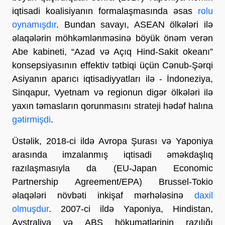
iqtisadi koalisiyanın formalaşmasında əsas
rolu
oynamışdır
. Bundan savayı, ASEAN ölkələri ilə
əlaqələrin möhkəmlənməsinə böyük önəm verən
Abe kabineti, “Azad və Açıq Hind-Sakit okeanı”
konsepsiyasının effektiv tətbiqi üçün Cənub-Şərqi
Asiyanın aparıcı iqtisadiyyatları ilə - İndoneziya,
Sinqapur, Vyetnam və regionun digər ölkələri ilə
yaxın təmasların qorunmasını strateji hədəf halına
gətirmişdi
.
Üstəlik, 2018-ci ildə Avropa Şurası və Yaponiya
arasında imzalanmış iqtisadi əməkdaşlıq
razılaşmasıyla da (EU-Japan Economic
Partnership Agreement/EPA) Brussel-Tokio
əlaqələri növbəti inkişaf mərhələsinə
daxil
olmuşdur
. 2007-ci ildə Yaponiya, Hindistan,
Avstraliya və ABŞ hökumətlərinin razılığı