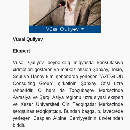
Vüsal Quliyev
Vüsal Quliyev
Ekspert
Vüsal Quliyev beynəlxalq miqyasda konsultasiya
xidmətləri göstərən və mərkəz ofisləri Şanxay, Tokio,
Seul və Hanoy kimi şəhərlərdə yerləşən "AZEGLOB
Consulting Group" şirkətinin Şanxay Ofisi üzrə
rəhbəridir. O həm də Topçubaşov Mərkəzində
Avrasiya və Şərqi Asiya regionu üzrə siyasi ekspert
və Xəzər Universiteti Çin Tədqiqatlar Mərkəzində
şərqşünas tədqiqatçıdır. Bundan başqa, o, İsveçrədə
yerləşən Caspian Alpine Cəmiyyətinin üzvlərindən
biridir.