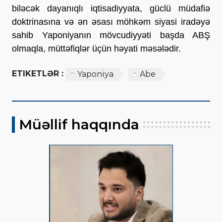
biləcək dayanıqlı iqtisadiyyata, güclü müdafiə
doktrinasına və ən əsası möhkəm siyasi iradəyə
sahib Yaponiyanın mövcudiyyəti başda ABŞ
olmaqla, müttəfiqlər üçün həyati məsələdir.
ETIKETLƏR :
Yaponiya
Abe
Müəllif haqqında