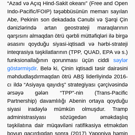
“Azad və Açıq Hind-Sakit okeanı” (Free and Open
Indo-Pacific/FOIP) təşəbbüsünün memarı sayılan
Abe, Pekinin son dekadada Cənubi və Şərqi Çin
dənizlərində artan geostrateji maraqlarının
qarşısını almaqdan ötrü qərbli müttəfiqləri ilə birgə
əsasını qoyduğu siyasi-iqtisadi və hərbi-strateji
inteqrasiya təşkilatlarının (TPP, QUAD, EPA və s.)
funksionallağının qorunması üçün ciddi
səylər
göstərmişdir
. Belə ki, Çinin iqtisadi təsir dairəsini
məhdudlaşdırmaqdan ötrü ABŞ liderliyində 2016-
cı ildə “Asiyaya qayıdış” strategiyası çərçivəsində
ərsəyə gələn “TPP”-nin (Trans-Pacific
Partnership) davamlılığı Abenin ortaya qoyduğu
siyasi iradəylə mümkün olmuşdur. Tramp
administrasiyası sözügedən əməkdaşlıq
təşkilatına dair müqaviləni ratifikasiya etməkdən
boyun qaçırdıqdan sonra (2017) Yaponiya həmin