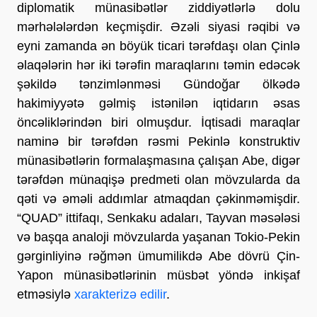
diplomatik münasibətlər ziddiyətlərlə dolu
mərhələlərdən keçmişdir. Əzəli siyasi rəqibi və
eyni zamanda ən böyük ticari tərəfdaşı olan Çinlə
əlaqələrin hər iki tərəfin maraqlarını təmin edəcək
şəkildə tənzimlənməsi Gündoğar ölkədə
hakimiyyətə gəlmiş istənilən iqtidarın əsas
öncəliklərindən biri olmuşdur. İqtisadi maraqlar
naminə bir tərəfdən rəsmi Pekinlə konstruktiv
münasibətlərin formalaşmasına çalışan Abe, digər
tərəfdən münaqişə predmeti olan mövzularda da
qəti və əməli addımlar atmaqdan çəkinməmişdir.
“QUAD” ittifaqı, Senkaku adaları, Tayvan məsələsi
və başqa analoji mövzularda yaşanan Tokio-Pekin
gərginliyinə rəğmən ümumilikdə Abe dövrü Çin-
Yapon münasibətlərinin müsbət yöndə inkişaf
etməsiylə
xarakterizə edilir
.