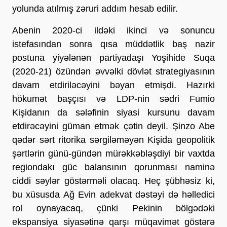
yolunda atılmış zəruri addım hesab edilir.
Abenin 2020-ci ildəki ikinci və sonuncu
istefasından sonra qısa müddətlik baş nazir
postuna yiyələnən partiyadaşı Yoşihide Suqa
(2020-21) özündən əvvəlki dövlət strategiyasının
davam etdiriləcəyini bəyan etmişdi. Hazırki
hökumət başçısı və LDP-nin sədri Fumio
Kişidanın da sələfinin siyasi kursunu davam
etdirəcəyini güman etmək çətin deyil. Şinzo Abe
qədər sərt ritorika sərgiləməyən Kişida geopolitik
şərtlərin günü-gündən mürəkkəbləşdiyi bir vaxtda
regiondakı güc balansının qorunması naminə
ciddi səylər göstərməli olacaq. Heç şübhəsiz ki,
bu xüsusda Ağ Evin adekvat dəstəyi də həlledici
rol oynayacaq, çünki Pekinin bölgədəki
ekspansiya siyasətinə qarşı müqavimət göstərə