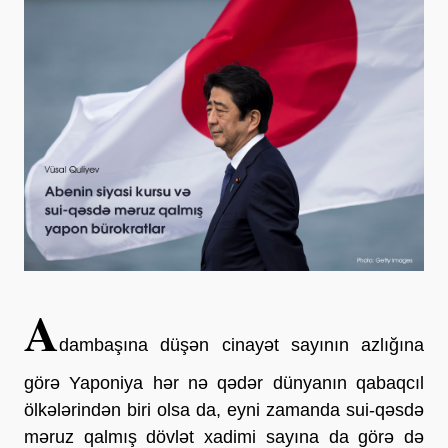
A
dambaşına düşən cinayət sayının azlığına
görə Yaponiya hər nə qədər dünyanın qabaqcıl
ölkələrindən biri olsa da, eyni zamanda sui-qəsdə
məruz qalmış dövlət xadimi sayına da görə də