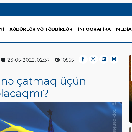
Yİ
XƏBƏRLƏR VƏ TƏDBİRLƏR
İNFOQRAFİKA
MEDİA
23-05-2022, 02:37
10555
ədinə çatmaq üçün
" olacaqmı?