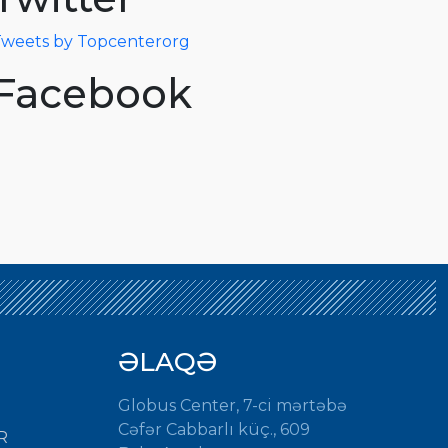
weets by Topcenterorg
Facebook
ƏLAQƏ
Globus Center, 7-ci mərtəbə
Cəfər Cabbarlı küç., 609
R