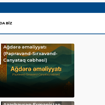
DA BİZ
Ağdərə əməliyyatı
(Papravənd-Sırxavənd-
Canyataq cəbhəsi)
Azərbaycan-Ermənistan