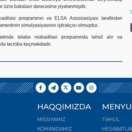
ər üzrə bakalavr dərəcəsinə yiyələnmişdir.
T
adiləsi proqramının və ELSA Assosiasiyası tərəfindən
amentinin simulyasiyasının iştirakçısı olmuşdur.
tetində tələbə mübadiləsi proqramında təhsil alır və
də təcrübə keçməkdədir.
HAQQIMIZDA
MENYU
MISSIYAMIZ
TƏHLİL
KOMANDAMIZ
HESABATLA