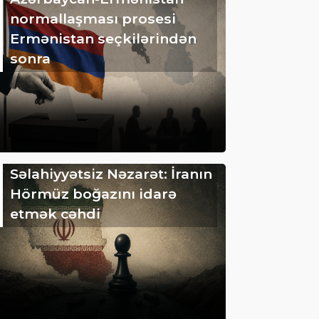
normallaşması prosesi
Ermənistan seçkilərindən
sonra
Səlahiyyətsiz Nəzarət: İranın
Hörmüz boğazını idarə
etmək cəhdi