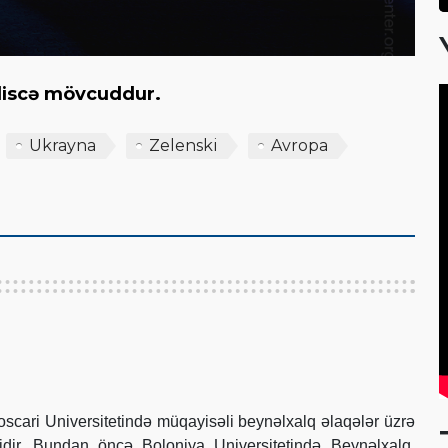
giliscə mövcuddur.
Ukrayna
Zelenski
Avropa
scari Universitetində müqayisəli beynəlxalq əlaqələr üzrə
sidir. Bundan öncə Boloniya Universitetində Beynəlxalq,