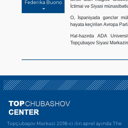
Federika Buono
İctimai və Siyasi münasibətl
O, İspaniyada gənclər müb
həyata keçirilən Avropa Parl
Hal-hazırda ADA Universi
Topçubaşov Siyasi Mərkəzin
Topçubaşov Mərkəzi 2018-ci ilin aprel ayında The