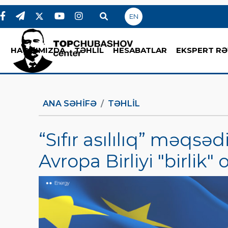
EN
HAQQIMIZDA
TƏHLİL
HESABATLAR
EKSPERT RƏ
ANA SƏHIFƏ
TƏHLİL
“Sıfır asılılıq” məqs
Avropa Birliyi "birlik