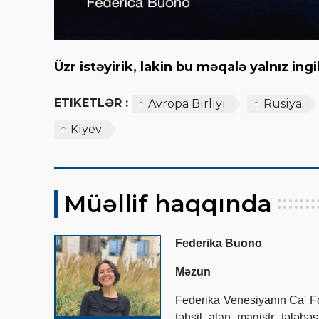
Üzr istəyirik, lakin bu məqalə yalnız in
ETIKETLƏR :
Avropa Birliyi
Rusiya
Kiyev
Müəllif haqqında
Federika Buono
Məzun
Federika Venesiyanın Ca' Fo
təhsil alan magistr tələbə