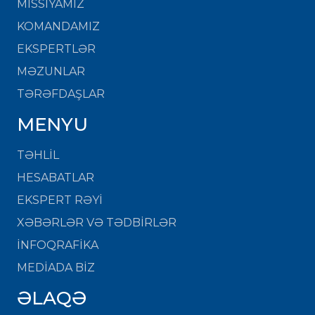
MISSIYAMIZ
KOMANDAMIZ
EKSPERTLƏR
MƏZUNLAR
TƏRƏFDAŞLAR
MENYU
TƏHLİL
HESABATLAR
EKSPERT RƏYİ
XƏBƏRLƏR VƏ TƏDBİRLƏR
İNFOQRAFİKA
MEDİADA BİZ
ƏLAQƏ