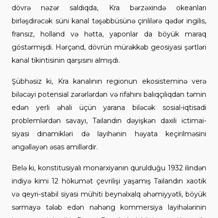
dövrə nəzər saldıqda, Kra bərzəxində okeanları
birləşdirəcək süni kanal təşəbbüsünə çinlilərə qədər ingilis,
fransız, holland və hətta, yaponlar da böyük maraq
göstərmişdi. Hərçənd, dövrün mürəkkəb geosiyasi şərtləri
kanal tikintisinin qarşısını almışdı.
Şübhəsiz ki, Kra kanalının regionun ekosisteminə verə
biləcəyi potensial zərərlərdən və rifahını balıqçılıqdan təmin
edən yerli əhali üçün yarana biləcək sosial-iqtisadi
problemlərdən savayı, Tailandın dəyişkən daxili ictimai-
siyasi dinamikləri də layihənin həyata keçirilməsini
əngəlləyən əsas amillərdir.
Belə ki, konstitusiyalı monarxiyanın qurulduğu 1932 ilindən
indiyə kimi 12 hökumət çevrilişi yaşamış Tailandın xaotik
və qeyri-stabil siyasi mühiti beynəlxalq əhəmiyyətli, böyük
sərmayə tələb edən nəhəng kommersiya layihələrinin