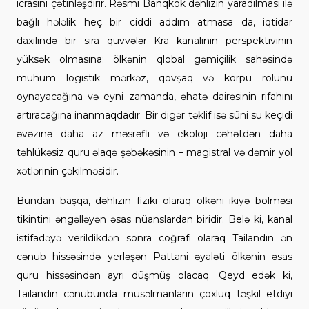
icrasını çətinləşdirir. Rəsmi Banqkok dəhlizin yaradılması ilə
bağlı hələlik heç bir ciddi addım atmasa da, iqtidar
daxilində bir sıra qüvvələr Kra kanalının perspektivinin
yüksək olmasına: ölkənin qlobal gəmiçilik sahəsində
mühüm logistik mərkəz, qovşaq və körpü rolunu
oynayacağına və eyni zamanda, əhatə dairəsinin rifahını
artıracağına inanmaqdadır. Bir digər təklif isə süni su keçidi
əvəzinə daha az məsrəfli və ekoloji cəhətdən daha
təhlükəsiz quru əlaqə şəbəkəsinin – magistral və dəmir yol
xətlərinin çəkilməsidir.
Bundan başqa, dəhlizin fiziki olaraq ölkəni ikiyə bölməsi
tikintini əngəlləyən əsas nüanslardan biridir. Belə ki, kanal
istifadəyə verildikdən sonra coğrafi olaraq Tailandın ən
cənub hissəsində yerləşən Pattani əyaləti ölkənin əsas
quru hissəsindən ayrı düşmüş olacaq. Qeyd edək ki,
Tailandın cənubunda müsəlmanların çoxluq təşkil etdiyi