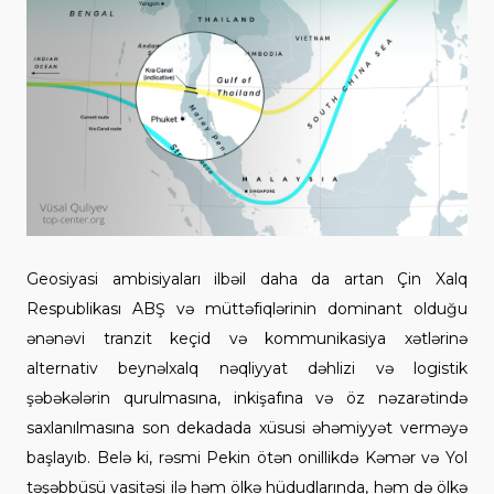
Geosiyasi ambisiyaları ilbəil daha da artan Çin Xalq
Respublikası ABŞ və müttəfiqlərinin dominant olduğu
ənənəvi tranzit keçid və kommunikasiya xətlərinə
alternativ beynəlxalq nəqliyyat dəhlizi və logistik
şəbəkələrin qurulmasına, inkişafına və öz nəzarətində
saxlanılmasına son dekadada xüsusi əhəmiyyət verməyə
başlayıb. Belə ki, rəsmi Pekin ötən onillikdə Kəmər və Yol
təşəbbüsü vasitəsi ilə həm ölkə hüdudlarında, həm də ölkə