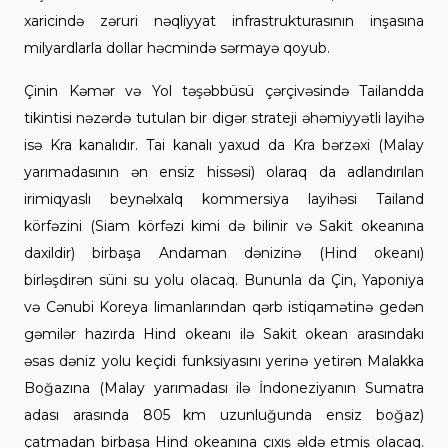
xaricində zəruri nəqliyyat infrastrukturasının inşasına
milyardlarla dollar həcmində sərmayə qoyub.
Çinin Kəmər və Yol təşəbbüsü çərçivəsində Tailandda
tikintisi nəzərdə tutulan bir digər strateji əhəmiyyətli layihə
isə Kra kanalıdır. Tai kanalı yaxud da Kra bərzəxi (Malay
yarımadasının ən ensiz hissəsi) olaraq da adlandırılan
irimiqyaslı beynəlxalq kommersiya layihəsi Tailand
körfəzini (Siam körfəzi kimi də bilinir və Sakit okeanına
daxildir) birbaşa Andaman dənizinə (Hind okeanı)
birləşdirən süni su yolu olacaq. Bununla da Çin, Yaponiya
və Cənubi Koreya limanlarından qərb istiqamətinə gedən
gəmilər hazırda Hind okeanı ilə Sakit okean arasındakı
əsas dəniz yolu keçidi funksiyasını yerinə yetirən Malakka
Boğazına (Malay yarımadası ilə İndoneziyanın Sumatra
adası arasında 805 km uzunluğunda ensiz boğaz)
çatmadan birbaşa Hind okeanına çıxış əldə etmiş olacaq.