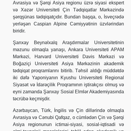
Avrasiya və Şərqi Asiya regionu üzrə siyasi ekspert
və Xəzər Universiteti Çin Tədqiqatlar Mərkəzində
şərqşünas tədqiqatçıdır. Bundan başqa, o, İsveçrədə
yerləşən Caspian Alpine Cəmiyyətinin üzvlərindən
biridir.
Şanxay Beynəlxalq Araşdırmalar Universitetinin
məzunu olmaqla yanaşı, Ankara Universiteti APAM
Mərkəzi, Harvard Universiteti Davis Mərkəzi və
Boğaziçi Universiteti Asiya Mərkəzinin akademik
tədqiqat proqramlarını bitirib. Təhsil aldığı müddətdə
iki dəfə Yaponiyanın Kyushu Universiteti Regional
Siyasət və İdarəçilik Proqramının iştirakçısı olmuş və
eyni zamanda Şanxay Sosial Elmlər Akademiyasında
təcrübə keçmişdir.
Azərbaycan, Türk, İngilis və Çin dillərində olmaqla
Avrasiya və Cənubi Qafqaz, o cümlədən Çin və Şərqi
Asiya regionunun ictimai-siyasi, sosial-iqtisadi və