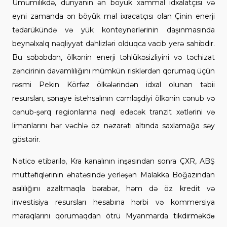
Ümumilikdə, dünyanın ən böyük xammal idxalatçısı və
eyni zamanda ən böyük mal ixracatçısı olan Çinin enerji
tədarükündə və yük konteynerlərinin daşınmasında
beynəlxalq nəqliyyat dəhlizləri olduqca vacib yerə sahibdir.
Bu səbəbdən, ölkənin enerji təhlükəsizliyini və təchizat
zəncirinin davamlılığını mümkün risklərdən qorumaq üçün
rəsmi Pekin Körfəz ölkələrindən idxal olunan təbii
resursları, sənaye istehsalının cəmləşdiyi ölkənin cənub və
cənub-şərq regionlarına nəql edəcək tranzit xətlərini və
limanlarını hər vəchlə öz nəzarəti altında saxlamağa səy
göstərir.
Nəticə etibarilə, Kra kanalının inşasından sonra ÇXR, ABŞ
müttəfiqlərinin əhatəsində yerləşən Malakka Boğazından
asılılığını azaltmaqla bərabər, həm də öz kredit və
investisiya resursları hesabına hərbi və kommersiya
maraqlarını qorumaqdan ötrü Myanmarda tikdirməkd
ə