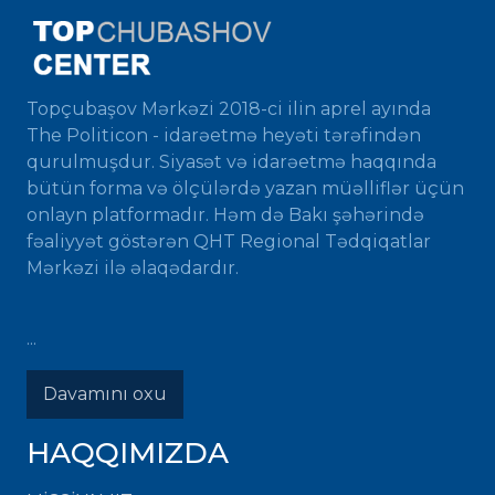
Topçubaşov Mərkəzi 2018-ci ilin aprel ayında
The Politicon - idarəetmə heyəti tərəfindən
qurulmuşdur. Siyasət və idarəetmə haqqında
bütün forma və ölçülərdə yazan müəlliflər üçün
onlayn platformadır. Həm də Bakı şəhərində
fəaliyyət göstərən QHT Regional Tədqiqatlar
Mərkəzi ilə əlaqədardır.
...
Davamını oxu
HAQQIMIZDA