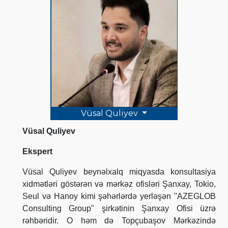
Vüsal Quliyev
Vüsal Quliyev
Ekspert
Vüsal Quliyev beynəlxalq miqyasda konsultasiya
xidmətləri göstərən və mərkəz ofisləri Şanxay, Tokio,
Seul və Hanoy kimi şəhərlərdə yerləşən "AZEGLOB
Consulting Group" şirkətinin Şanxay Ofisi üzrə
rəhbəridir. O həm də Topçubaşov Mərkəzində