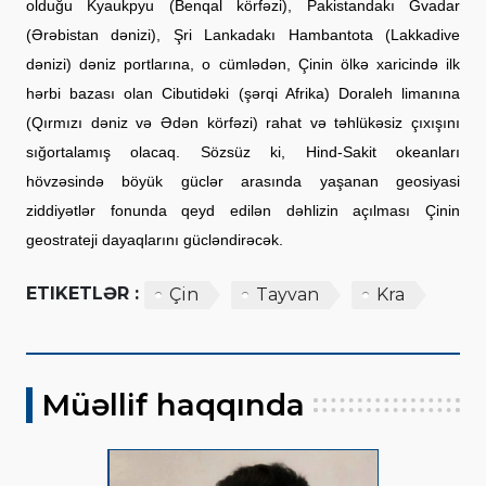
olduğu Kyaukpyu (Benqal körfəzi), Pakistandakı Gvadar
(Ərəbistan dənizi), Şri Lankadakı Hambantota (Lakkadive
dənizi) dəniz portlarına, o cümlədən, Çinin ölkə xaricində ilk
hərbi bazası olan Cibutidəki (şərqi Afrika) Doraleh limanına
(Qırmızı dəniz və Ədən körfəzi) rahat və təhlükəsiz çıxışını
sığortalamış olacaq. Sözsüz ki, Hind-Sakit okeanları
hövzəsində böyük güclər arasında yaşanan geosiyasi
ziddiyətlər fonunda qeyd edilən dəhlizin açılması Çinin
geostrateji dayaqlarını gücləndirəcək.
ETIKETLƏR :
Çin
Tayvan
Kra
Müəllif haqqında