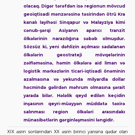
olacaq. Digər tərəfdən isə regionun mövcud
geoiqtisadi mənzərəsinə təsirindən ötrü Kra
kanalı layihəsi Sinqapur və Malayziya kimi
cənub-şərqi Asiyanın aparıcı tranzit
ölkələrinin narazılığına səbəb olmuşdur.
Sözsüz ki, yeni dəhlizin açılması sadalanan
ölkələrin geostrateji mövqelərinin
zəifləməsinə, həmin ölkələrə aid liman və
logistik mərkəzlərin ticari-iqtisadi önəminin
azalmasına və yekunda milyardla dollar
həcmində gəlirdən məhrum olmasına şərait
yarada bilər. Hələlik qeyd edilən keçidin
inşasının qeyri-müəyyən müddətə təxirə
salınması region ölkələri arasındakı
münasibətlərin gərginləşməsini ləngidir.
XIX əsrin sonlarından XX əsrin birinci yarısına qədər olan