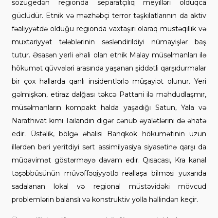
sözügedən regionda separatçılıq meyilləri olduqca
güclüdür. Etnik və məzhəbçi terror təşkilatlarının da aktiv
fəaliyyətdə olduğu regionda vaxtaşırı olaraq müstəqillik və
muxtariyyət tələblərinin səsləndirildiyi nümayişlər baş
tutur. Əsasən yerli əhali olan etnik Malay müsəlmanları ilə
hökumət qüvvələri arasında yaşanan şiddətli qarşıdurmalar
bir çox hallarda qanlı insidentlərlə müşayiət olunur. Yeri
gəlmişkən, etiraz dalğası təkcə Pattani ilə məhdudlaşmır,
müsəlmanların kompakt halda yaşadığı Satun, Yala və
Narathivat kimi Tailandın digər cənub əyalətlərini də əhatə
edir. Üstəlik, bölgə əhalisi Banqkok hökumətinin uzun
illərdən bəri yeritdiyi sərt assimilyasiya siyasətinə qarşı da
müqavimət göstərməyə davam edir. Qısacası, Kra kanal
təşəbbüsünün müvəffəqiyyətlə reallaşa bilməsi yuxarıda
sadalanan lokal və regional müstəvidəki mövcud
problemlərin balanslı və konstruktiv yolla həllindən keçir.