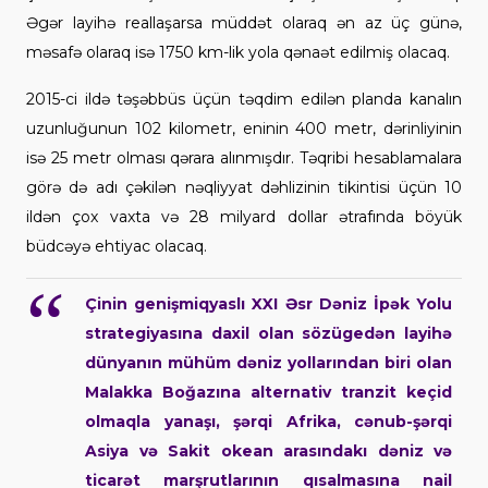
Əgər layihə reallaşarsa müddət olaraq ən az üç günə,
məsafə olaraq isə 1750 km-lik yola qənaət edilmiş olacaq.
2015-ci ildə təşəbbüs üçün təqdim edilən planda kanalın
uzunluğunun 102 kilometr, eninin 400 metr, dərinliyinin
isə 25 metr olması qərara alınmışdır. Təqribi hesablamalara
görə də adı çəkilən nəqliyyat dəhlizinin tikintisi üçün 10
ildən çox vaxta və 28 milyard dollar ətrafında böyük
büdcəyə ehtiyac olacaq.
Çinin genişmiqyaslı XXI Əsr Dəniz İpək Yolu
strategiyasına daxil olan sözügedən layihə
dünyanın mühüm dəniz yollarından biri olan
Malakka Boğazına alternativ tranzit keçid
olmaqla yanaşı, şərqi Afrika, cənub-şərqi
Asiya və Sakit okean arasındakı dəniz və
ticarət marşrutlarının qısalmasına nail