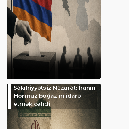
Səlahiyyətsiz Nəzarət: İranın
Hörmüz boğazını idarə
etmək cəhdi