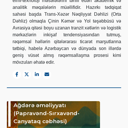
elmi-texnoloji məsələlərini təhlil edən akademik və
analitik məqalələrin müəllifidir. Hazırkı tədqiqat
sahəsi başda Trans-Xəzər Nəqliyyat Dəhlizi (Orta
Dəhliz) olmaqla Çinin Kəmər və Yol təşəbbüsü və
Avrasiya qitəsi boyu uzanan tranzit xətlərin və logistik
mərkəzlərin inkişaf tendensiyasından tutmuş,
rəqəmsal həllərin qitələrarası ticarət marşutlarına
tətbiqi, habelə Azərbaycan və dünyada son illərdə
geniş vüsət almış rəqəmsallaşma prosesi kimi
mövzuları əhatə edir.
Ağdərə əməliyyatı
(Papravənd-Sırxavənd-
Canyataq cəbhəsi)