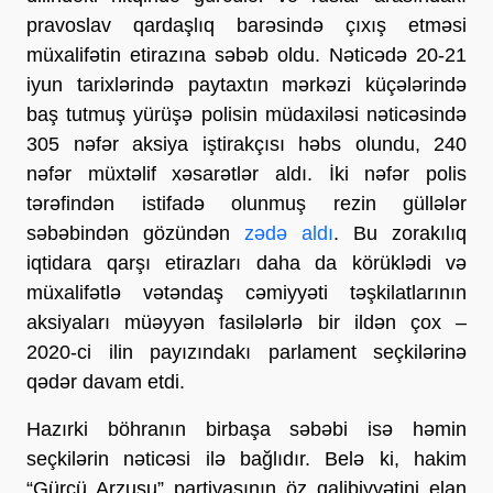
pravoslav qardaşlıq barəsində çıxış etməsi
müxalifətin etirazına səbəb oldu. Nəticədə 20-21
iyun tarixlərində paytaxtın mərkəzi küçələrində
baş tutmuş yürüşə polisin müdaxiləsi nəticəsində
305 nəfər aksiya iştirakçısı həbs olundu, 240
nəfər müxtəlif xəsarətlər aldı. İki nəfər polis
tərəfindən istifadə olunmuş rezin güllələr
səbəbindən gözündən
zədə aldı
. Bu zorakılıq
iqtidara qarşı etirazları daha da körüklədi və
müxalifətlə vətəndaş cəmiyyəti təşkilatlarının
aksiyaları müəyyən fasilələrlə bir ildən çox –
2020-ci ilin payızındakı parlament seçkilərinə
qədər davam etdi.
Hazırki böhranın birbaşa səbəbi isə həmin
seçkilərin nəticəsi ilə bağlıdır. Belə ki, hakim
“Gürcü Arzusu” partiyasının öz qalibiyyətini elan