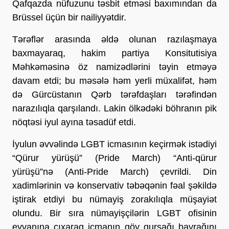
Qafqazda nüfuzunu təsbit etməsi baxımından da
Brüssel üçün bir nailiyyətdir.
Tərəflər arasında əldə olunan razılaşmaya
baxmayaraq, hakim partiya Konsitutisiya
Məhkəməsinə öz namizədlərini təyin etməyə
davam etdi; bu məsələ həm yerli müxalifət, həm
də Gürcüstanın Qərb tərəfdaşları tərəfindən
narazılıqla qarşılandı. Lakin ölkədəki böhranın pik
nöqtəsi iyul ayına təsadüf etdi.
İyulun əvvəlində LGBT icmasının keçirmək istədiyi
“Qürur yürüşü” (Pride March) “Anti-qürur
yürüşü”nə (Anti-Pride March) çevrildi. Din
xadimlərinin və konservativ təbəqənin fəal şəkildə
iştirak etdiyi bu nümayiş zorakılıqla müşayiət
olundu. Bir sıra nümayişçilərin LGBT ofisinin
eyvanına çıxaraq icmanın göy qurşağı bayrağını