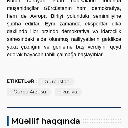
Bütün cərəyan edən hadisələrin fonunda
müşahidəçilər Gürcüstanın həm demokratiya,
həm də Avropa Birliyi yolundakı səmimiliyinə
şübhə edirlər. Eyni zamanda ekspertlər ölkə
daxilində illər ərzində demokratiya və idarəçilik
sahəsindəki əldə olunmuş nailiyyətlərin getdikcə
yoxa çıxdığını və geriləmə baş verdiyini qeyd
edərək həyəcan təbili çalmağa başlayıblar.
ETIKETLƏR :
Gürcüstan
Gürcü Arzusu
Rusiya
Müəllif haqqında