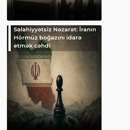
Səlahiyyətsiz Nəzarət: İranın
Hörmüz boğazını idarə
etmək cəhdi