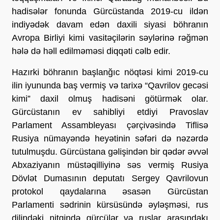
hadisələr fonunda Gürcüstanda 2019-cu ildən
indiyədək davam edən daxili siyasi böhranın
Avropa Birliyi kimi vasitəçilərin səylərinə rəğmən
hələ də həll edilməməsi diqqəti cəlb edir.
Hazırki böhranın başlanğıc nöqtəsi kimi 2019-cu
ilin iyununda baş vermiş və tarixə “Qavrilov gecəsi
kimi” daxil olmuş hadisəni götürmək olar.
Gürcüstanın ev sahibliyi etdiyi Pravoslav
Parlament Assambleyası çərçivəsində Tiflisə
Rusiya nümayəndə heyətinin səfəri də nəzərdə
tutulmuşdu. Gürcüstana gəlişindən bir qədər əvvəl
Abxaziyanın müstəqilliyinə səs vermiş Rusiya
Dövlət Dumasının deputatı Sergey Qavrilovun
protokol qaydalarına əsasən Gürcüstan
Parlamenti sədrinin kürsüsündə əyləşməsi, rus
dilindəki nitqində gürcülər və ruslar arasındakı