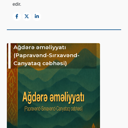
edir.
Ağdərə əməliyyatı
(Papravənd-Sırxavənd-
Canyataq cəbhəsi)