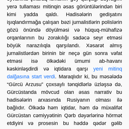
yerə tullaması mitinqin əsas görüntülərindən biri
kimi yadda qaldı. Hadisələrin gedişatını
işıqlandırmağa çalışan bəzi jurnalistlərin polislərin
gözü önündə döyülməsi və hüquq-mühafizə
orqanlarının bu zorakılığı sadəcə seyr etməsi
böyük narazılıqla qarşılandı. Xəsarət almış
jurnalistlərdən birinin bir neçə gün sonra vəfat
etməsi isə ölkədəki ümumi ab-havanı
kəskinləşdirdi və iqtidara qarşı
yeni mitinq
dalğasına start verdi
. Maraqlıdır ki, bu məsələdə
“Gürcü Arzusu” çoxsaylı tənqidlərlə üzləşsə də,
Gürcüstanda mövcud olan əsas narrativ bu
hadisələrin arxasında Rusiyanın olması ilə
bağlıdır. Ölkədə həm iqtidar, həm də müxalifət
Gürcüstan cəmiyyətinin Qərb dəyərlərinə hörmət
etdiyini və prosesin bu həddə qədər gəlib