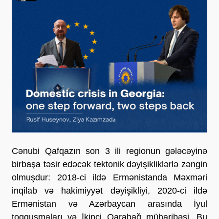
Cənubi Qafqazın son 3 ili regionun gələcəyinə
birbaşa təsir edəcək tektonik dəyişikliklərlə zəngin
olmuşdur: 2018-ci ildə Ermənistanda Məxməri
inqilab və hakimiyyət dəyişikliyi, 2020-ci ildə
Ermənistan və Azərbaycan arasında İyul
toqquşmaları və İkinci Qarabağ müharibəsi. Bu