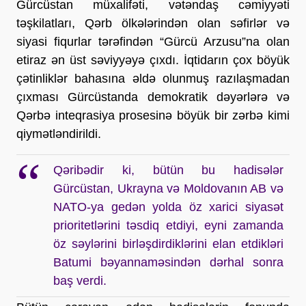
Gürcüstan müxalifəti, vətəndaş cəmiyyəti
təşkilatları, Qərb ölkələrindən olan səfirlər və
siyasi fiqurlar tərəfindən “Gürcü Arzusu”na olan
etiraz ən üst səviyyəyə çıxdı. İqtidarın çox böyük
çətinliklər bahasına əldə olunmuş razılaşmadan
çıxması Gürcüstanda demokratik dəyərlərə və
Qərbə inteqrasiya prosesinə böyük bir zərbə kimi
qiymətləndirildi.
Qəribədir ki, bütün bu hadisələr
Gürcüstan, Ukrayna və Moldovanın AB və
NATO-ya gedən yolda öz xarici siyasət
prioritetlərini təsdiq etdiyi, eyni zamanda
öz səylərini birləşdirdiklərini elan etdikləri
Batumi bəyannaməsindən dərhal sonra
baş verdi.