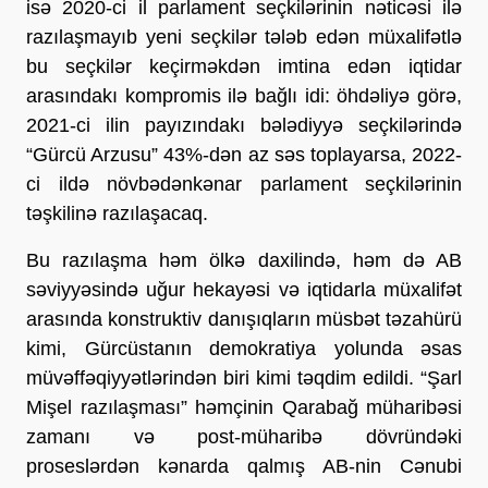
isə 2020-ci il parlament seçkilərinin nəticəsi ilə
razılaşmayıb yeni seçkilər tələb edən müxalifətlə
bu seçkilər keçirməkdən imtina edən iqtidar
arasındakı kompromis ilə bağlı idi: öhdəliyə görə,
2021-ci ilin payızındakı bələdiyyə seçkilərində
“Gürcü Arzusu” 43%-dən az səs toplayarsa, 2022-
ci ildə növbədənkənar parlament seçkilərinin
təşkilinə razılaşacaq.
Bu razılaşma həm ölkə daxilində, həm də AB
səviyyəsində uğur hekayəsi və iqtidarla müxalifət
arasında konstruktiv danışıqların müsbət təzahürü
kimi, Gürcüstanın demokratiya yolunda əsas
müvəffəqiyyətlərindən biri kimi təqdim edildi. “Şarl
Mişel razılaşması” həmçinin Qarabağ müharibəsi
zamanı və post-müharibə dövründəki
proseslərdən kənarda qalmış AB-nin Cənubi