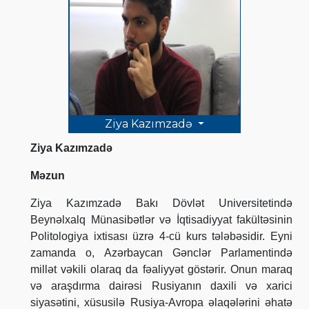
Ziya Kazımzadə
Ziya Kazımzadə
Məzun
Ziya Kazımzadə Bakı Dövlət Universitetində
Beynəlxalq Münasibətlər və İqtisadiyyat fakültəsinin
Politologiya ixtisası üzrə 4-cü kurs tələbəsidir. Eyni
zamanda o, Azərbaycan Gənclər Parlamentində
millət vəkili olaraq da fəaliyyət göstərir. Onun maraq
və araşdırma dairəsi Rusiyanın daxili və xarici
siyasətini, xüsusilə Rusiya-Avropa əlaqələrini əhatə