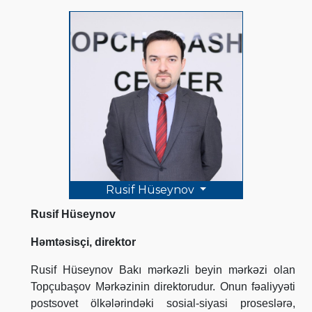
Rusif Hüseynov
Rusif Hüseynov
Həmtəsisçi, direktor
Rusif Hüseynov Bakı mərkəzli beyin mərkəzi olan
Topçubaşov Mərkəzinin direktorudur. Onun fəaliyyəti
postsovet ölkələrindəki sosial-siyasi proseslərə,