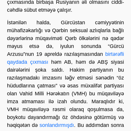
çıxmasında birbaşa Rusiyanın əli olmasını ciddi-
cəhdlə sübut etməyə çalışır.
İstənilən halda, Gürcüstan cəmiyyətinin
mühafizəkarlığı və Qərbin seksual azlıqlarla bağlı
dəyərlərinə müqaviməti Qərb ölkələrini nə qədər
məyus etsə də, iyulun sonunda “Gürcü
Arzusu”nun 19 apreldə razılaşmasından
birtərəfli
qaydada çıxması
həm AB, həm də ABŞ siyasi
dairələrini şoka saldı. Hakim partiyanın bu
razılaşmadakı imzasını ləğv etməsi sənədin “öz
hüdudlarına çatması” və əsas müxalifət partiyası
olan Vahid Milli Hərəkatın (VMH) bu müqaviləyə
imza atmaması ilə izah olundu. Maraqlıdır ki,
VMH müqaviləyə rəsmi olaraq qoşulmasa da,
boykotu dayandırmağı öz öhdəsinə götürmüş və
həqiqətən də
sonlandırmışdı
. Bu addımdan sonra