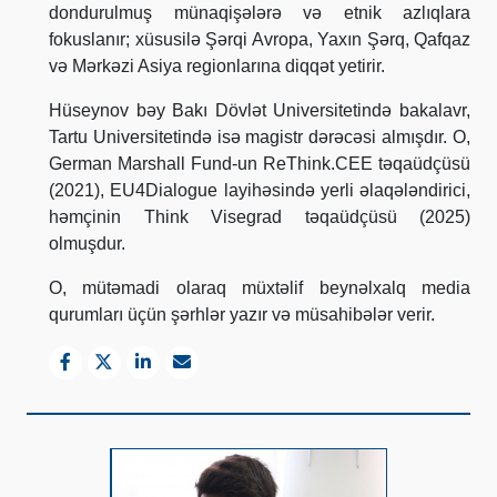
dondurulmuş münaqişələrə və etnik azlıqlara
fokuslanır; xüsusilə Şərqi Avropa, Yaxın Şərq, Qafqaz
və Mərkəzi Asiya regionlarına diqqət yetirir.
Hüseynov bəy Bakı Dövlət Universitetində bakalavr,
Tartu Universitetində isə magistr dərəcəsi almışdır. O,
German Marshall Fund-un ReThink.CEE təqaüdçüsü
(2021), EU4Dialogue layihəsində yerli əlaqələndirici,
həmçinin Think Visegrad təqaüdçüsü (2025)
olmuşdur.
O, mütəmadi olaraq müxtəlif beynəlxalq media
qurumları üçün şərhlər yazır və müsahibələr verir.