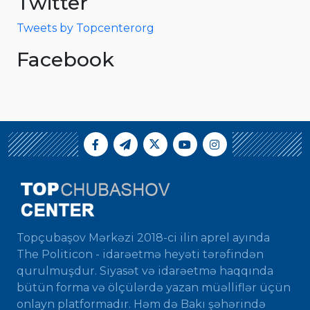
Twitter
Tweets by Topcenterorg
Facebook
Topçubaşov Mərkəzi 2018-ci ilin aprel ayında
The Politicon - idarəetmə heyəti tərəfindən
qurulmuşdur. Siyasət və idarəetmə haqqında
bütün forma və ölçülərdə yazan müəlliflər üçün
onlayn platformadır. Həm də Bakı şəhərində