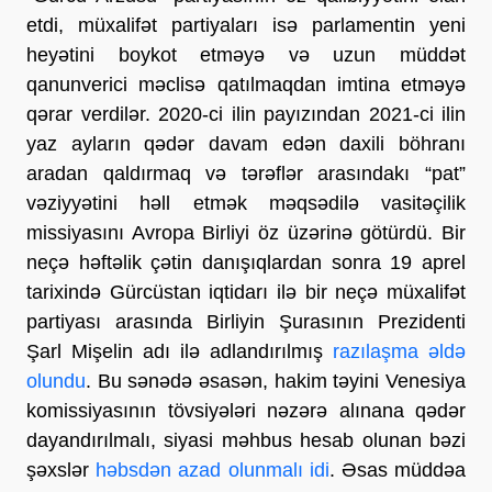
etdi, müxalifət partiyaları isə parlamentin yeni
heyətini boykot etməyə və uzun müddət
qanunverici məclisə qatılmaqdan imtina etməyə
qərar verdilər. 2020-ci ilin payızından 2021-ci ilin
yaz ayların qədər davam edən daxili böhranı
aradan qaldırmaq və tərəflər arasındakı “pat”
vəziyyətini həll etmək məqsədilə vasitəçilik
missiyasını Avropa Birliyi öz üzərinə götürdü. Bir
neçə həftəlik çətin danışıqlardan sonra 19 aprel
tarixində Gürcüstan iqtidarı ilə bir neçə müxalifət
partiyası arasında Birliyin Şurasının Prezidenti
Şarl Mişelin adı ilə adlandırılmış
razılaşma əldə
olundu
. Bu sənədə əsasən, hakim təyini Venesiya
komissiyasının tövsiyələri nəzərə alınana qədər
dayandırılmalı, siyasi məhbus hesab olunan bəzi
şəxslər
həbsdən azad olunmalı idi
. Əsas müddəa