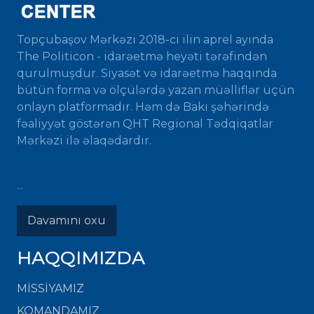
Topçubaşov Mərkəzi 2018-ci ilin aprel ayında
The Politicon - idarəetmə heyəti tərəfindən
qurulmuşdur. Siyasət və idarəetmə haqqında
bütün forma və ölçülərdə yazan müəlliflər üçün
onlayn platformadır. Həm də Bakı şəhərində
fəaliyyət göstərən QHT Regional Tədqiqatlar
Mərkəzi ilə əlaqədardır.
...
Davamını oxu
HAQQIMIZDA
MISSIYAMIZ
KOMANDAMIZ