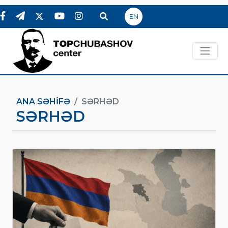
EN
ANA SƏHIFƏ
SƏRHƏD
SƏRHƏD