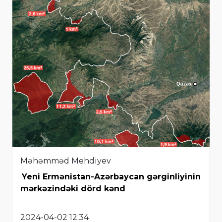
Məhəmməd Mehdiyev
Yeni Ermənistan-Azərbaycan gərginliyinin
mərkəzindəki dörd kənd
2024-04-02 12:34