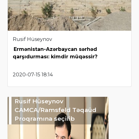
Rusif Hüseynov
Ermənistan-Azərbaycan sərhəd
qarşıdurması: kimdir müqəssir?
2020-07-15 18:14
Rusif Hüseynov
CAMCA/Ramsfeld Təqaüd
Proqramına seçilib