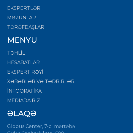
EKSPERTLƏR
MƏZUNLAR
TƏRƏFDAŞLAR
MENYU
TƏHLİL
HESABATLAR
EKSPERT RƏYİ
XƏBƏRLƏR VƏ TƏDBİRLƏR
İNFOQRAFİKA
MEDİADA BİZ
ƏLAQƏ
Globus Center, 7-ci mərtəbə