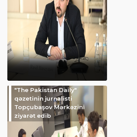
"The Pakistan Daily"
qəzetinin jurnalisti
Topçubaşov Mərkəzini
ziyarət edib