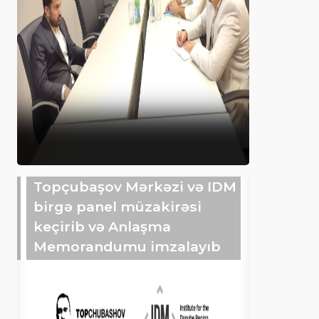
Topçubaşov Mərkəzi və IDM
birgə panel müzakirəsi
keçirib və Anlaşma
Memorandumu imzalayıb