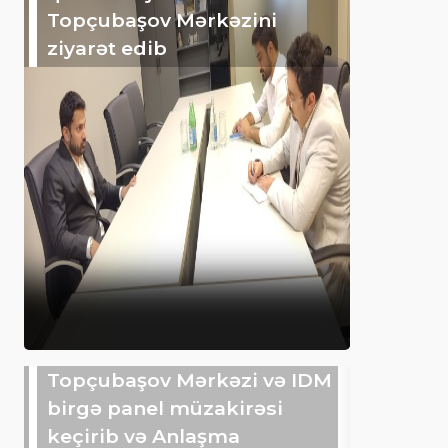
Topçubaşov Mərkəzini
ziyarət edib
Topçubaşov Mərkəzi və IDM
birgə panel müzakirəsi
keçirib və Anlaşma