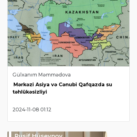
Gülxanım Məmmədova
Mərkəzi Asiya və Cənubi Qafqazda su
təhlükəsizliyi
2024-11-08 01:12
Rusif Hüseynov