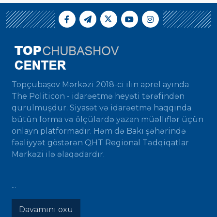
Topçubaşov Mərkəzi 2018-ci ilin aprel ayında
The Politicon - idarəetmə heyəti tərəfindən
qurulmuşdur. Siyasət və idarəetmə haqqında
bütün forma və ölçülərdə yazan müəlliflər üçün
onlayn platformadır. Həm də Bakı şəhərində
fəaliyyət göstərən QHT Regional Tədqiqatlar
Mərkəzi ilə əlaqədardır.
...
Davamını oxu