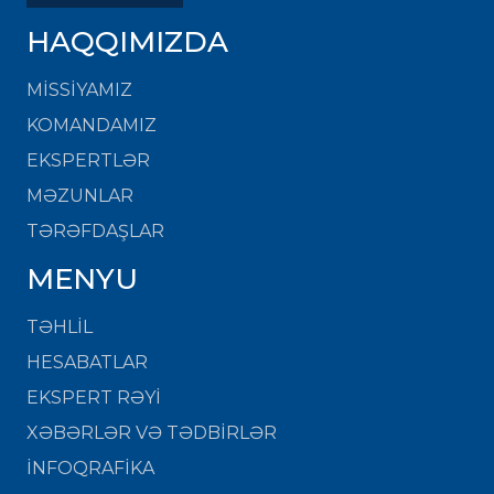
HAQQIMIZDA
MISSIYAMIZ
KOMANDAMIZ
EKSPERTLƏR
MƏZUNLAR
TƏRƏFDAŞLAR
MENYU
TƏHLİL
HESABATLAR
EKSPERT RƏYİ
XƏBƏRLƏR VƏ TƏDBİRLƏR
İNFOQRAFİKA