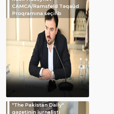
CAMCA/Ramsfeld Təqaüd
Proqramına seçilib
"The Pakistan Daily"
qəzetinin jurnalisti