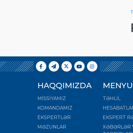
T
HAQQIMIZDA
MENYU
MISSIYAMIZ
TƏHLİL
KOMANDAMIZ
HESABATLA
EKSPERTLƏR
EKSPERT RƏ
MƏZUNLAR
XƏBƏRLƏR 