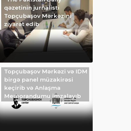
qəzetinin jurnalisti
Topçubaşov Mərkəzini
ziyarət edib
Topçubaşov Mərkəzi və IDM
birgə panel müzakirəsi
keçirib və Anlaşma
Memorandumu imzalayıb