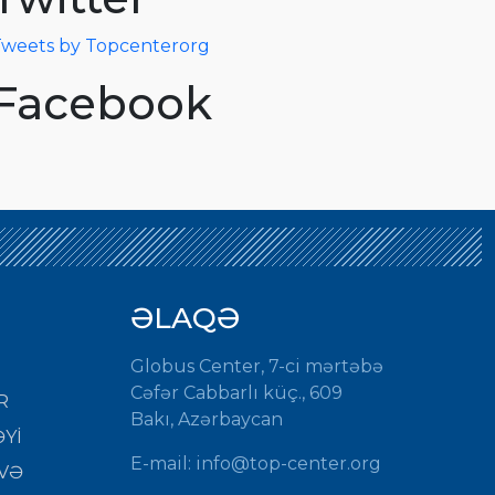
weets by Topcenterorg
Facebook
ƏLAQƏ
Globus Center, 7-ci mərtəbə
Cəfər Cabbarlı küç., 609
R
Bakı, Azərbaycan
Yİ
E-mail:
info@top-center.org
VƏ