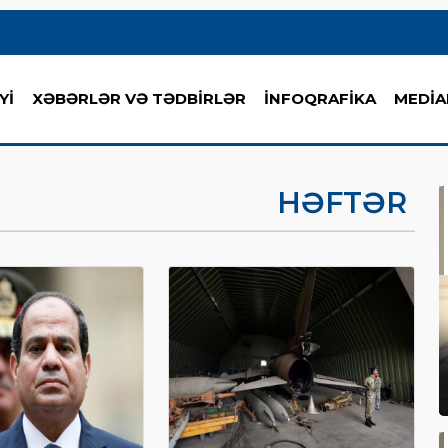
Yİ
XƏBƏRLƏR VƏ TƏDBİRLƏR
İNFOQRAFİKA
MEDİA
HƏFTƏR