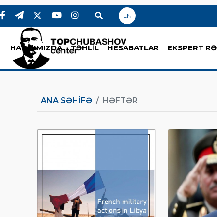
EN
HAQQIMIZDA
TƏHLİL
HESABATLAR
EKSPERT RƏ
ANA SƏHIFƏ
HƏFTƏR