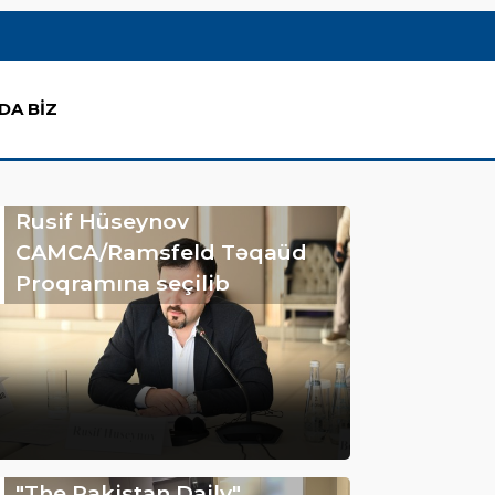
DA BİZ
Rusif Hüseynov
CAMCA/Ramsfeld Təqaüd
Proqramına seçilib
"The Pakistan Daily"