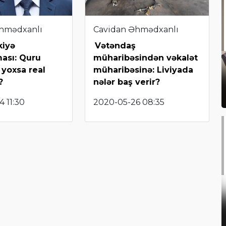
hmədxanlı
Cavidan Əhmədxanlı
kiyə
Vətəndaş
ası: Quru
müharibəsindən vəkalət
 yoxsa real
müharibəsinə: Liviyada
?
nələr baş verir?
 11:30
2020-05-26 08:35