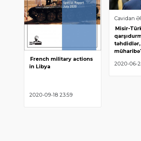
Cavidan Ə
Misir-Tür
qarşıdurm
təhdidlər,
müharibə
French military actions
2020-06-24
in Libya
2020-09-18 23:59