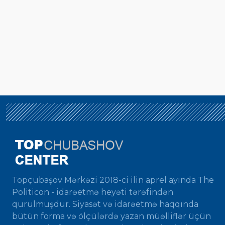
Topçubaşov Mərkəzi 2018-ci ilin aprel ayında The
Politicon - idarəetmə heyəti tərəfindən
qurulmuşdur. Siyasət və idarəetmə haqqında
bütün forma və ölçülərdə yazan müəlliflər üçün