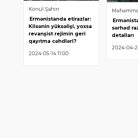
Könül Şahin
Məhəmmə
Ermənistanda etirazlar:
Ermənist
Kilsənin yüksəlişi, yoxsa
sərhəd ra
revanşist rejimin geri
detalları
qayıtma cəhdləri?
2024-04-2
2024-05-14 11:00