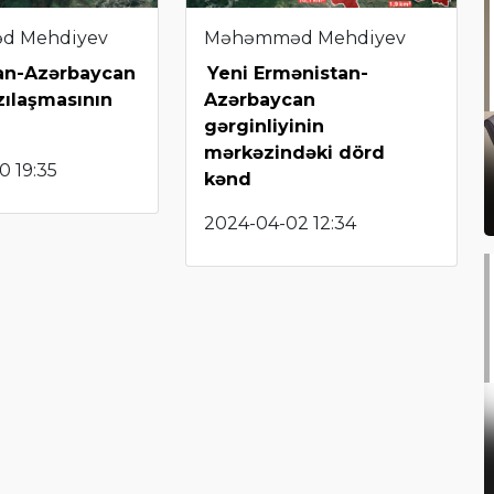
d Mehdiyev
Məhəmməd Mehdiyev
an-Azərbaycan
Yeni Ermənistan-
zılaşmasının
Azərbaycan
gərginliyinin
mərkəzindəki dörd
0 19:35
kənd
2024-04-02 12:34