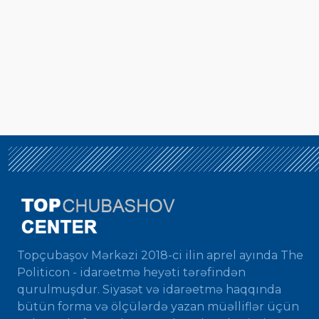
Topçubaşov Mərkəzi 2018-ci ilin aprel ayında The
Politicon - idarəetmə heyəti tərəfindən
qurulmuşdur. Siyasət və idarəetmə haqqında
bütün forma və ölçülərdə yazan müəlliflər üçün