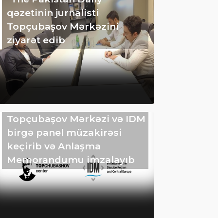
qəzetinin jurnalisti
Topçubaşov Mərkəzini
ziyarət edib
Topçubaşov Mərkəzi və IDM
birgə panel müzakirəsi
keçirib və Anlaşma
Memorandumu imzalayıb