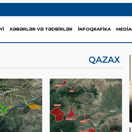
Yİ
XƏBƏRLƏR VƏ TƏDBİRLƏR
İNFOQRAFİKA
MEDİA
QAZAX