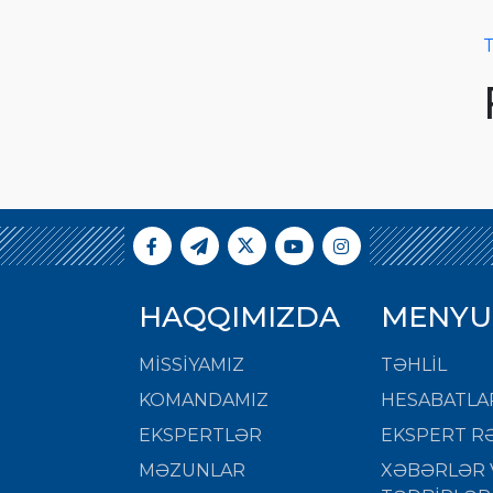
T
HAQQIMIZDA
MENYU
MISSIYAMIZ
TƏHLİL
KOMANDAMIZ
HESABATLA
EKSPERTLƏR
EKSPERT RƏ
MƏZUNLAR
XƏBƏRLƏR 