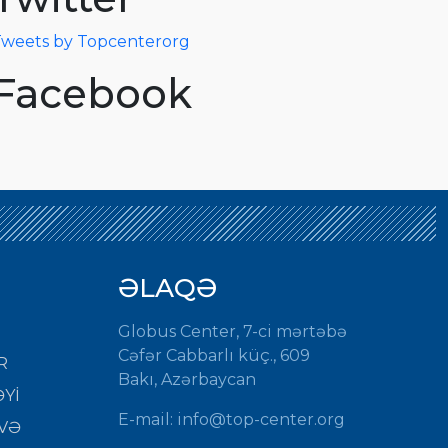
weets by Topcenterorg
Facebook
ƏLAQƏ
Globus Center, 7-ci mərtəbə
Cəfər Cabbarlı küç., 609
R
Bakı, Azərbaycan
Yİ
E-mail:
info@top-center.org
VƏ