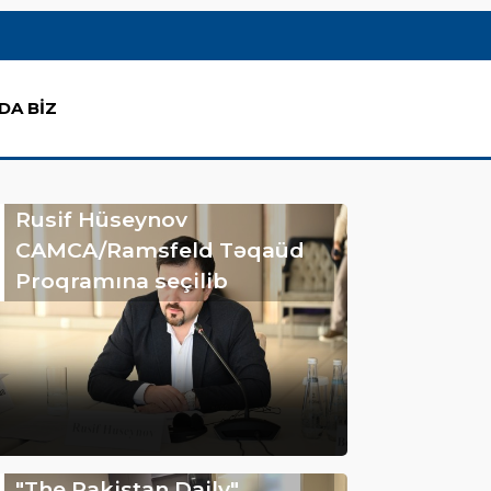
DA BİZ
Rusif Hüseynov
CAMCA/Ramsfeld Təqaüd
Proqramına seçilib
"The Pakistan Daily"