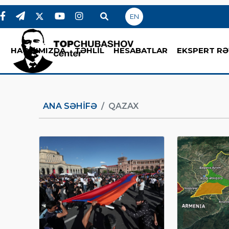
EN
HAQQIMIZDA
TƏHLİL
HESABATLAR
EKSPERT RƏ
ANA SƏHIFƏ
QAZAX