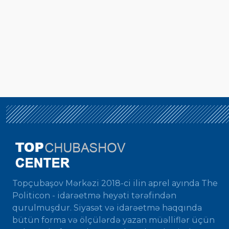
Topçubaşov Mərkəzi 2018-ci ilin aprel ayında The
Politicon - idarəetmə heyəti tərəfindən
qurulmuşdur. Siyasət və idarəetmə haqqında
bütün forma və ölçülərdə yazan müəlliflər üçün