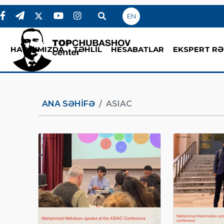
EN
HAQQIMIZDA
TƏHLİL
HESABATLAR
EKSPERT RƏ
ANA SƏHIFƏ
ASIAC