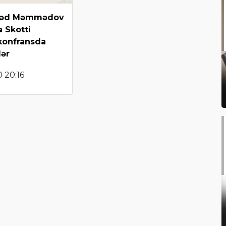
əd Məmmədov
 Skotti
 konfransda
lər
 20:16