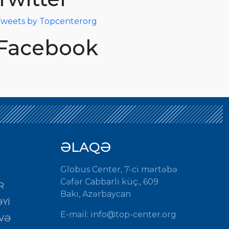
weets by Topcenterorg
Facebook
ƏLAQƏ
Globus Center, 7-ci mərtəbə
Cəfər Cabbarlı küç., 609
R
Bakı, Azərbaycan
Yİ
E-mail:
info@top-center.org
VƏ