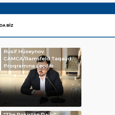
DA BİZ
Rusif Hüseynov
CAMCA/Ramsfeld Təqaüd
Proqramına seçilib
"The Pakistan Daily"