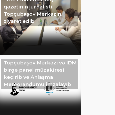
qəzetinin jurnalisti
Topçubaşov Mərkəzini
ziyarət edib
Topçubaşov Mərkəzi və IDM
birgə panel müzakirəsi
keçirib və Anlaşma
Memorandumu imzalayıb