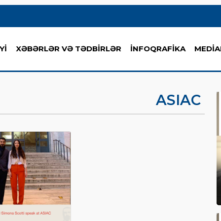
Yİ
XƏBƏRLƏR VƏ TƏDBİRLƏR
İNFOQRAFİKA
MEDİA
ASIAC