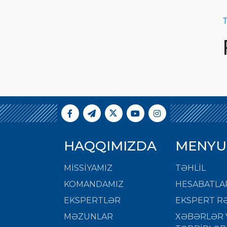
T
HAQQIMIZDA
MENYU
MISSIYAMIZ
TƏHLİL
KOMANDAMIZ
HESABATLA
EKSPERTLƏR
EKSPERT RƏ
MƏZUNLAR
XƏBƏRLƏR 