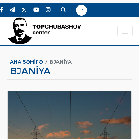
EN
ANA SƏHIFƏ
BJANIYA
BJANIYA