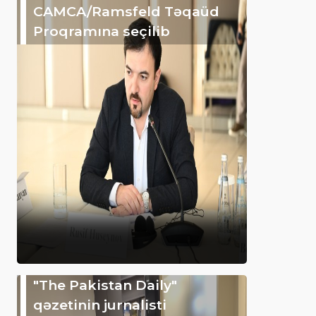
CAMCA/Ramsfeld Təqaüd
Proqramına seçilib
"The Pakistan Daily"
qəzetinin jurnalisti