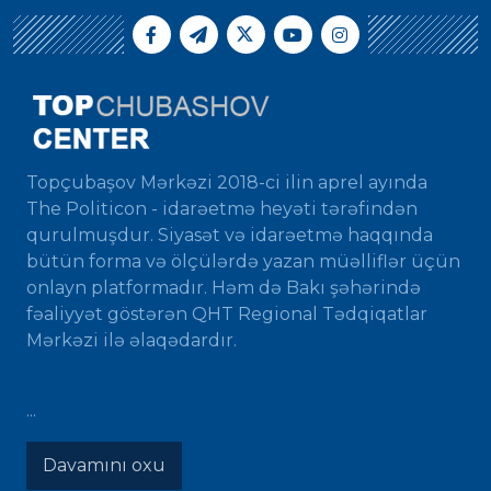
Topçubaşov Mərkəzi 2018-ci ilin aprel ayında
The Politicon - idarəetmə heyəti tərəfindən
qurulmuşdur. Siyasət və idarəetmə haqqında
bütün forma və ölçülərdə yazan müəlliflər üçün
onlayn platformadır. Həm də Bakı şəhərində
fəaliyyət göstərən QHT Regional Tədqiqatlar
Mərkəzi ilə əlaqədardır.
...
Davamını oxu