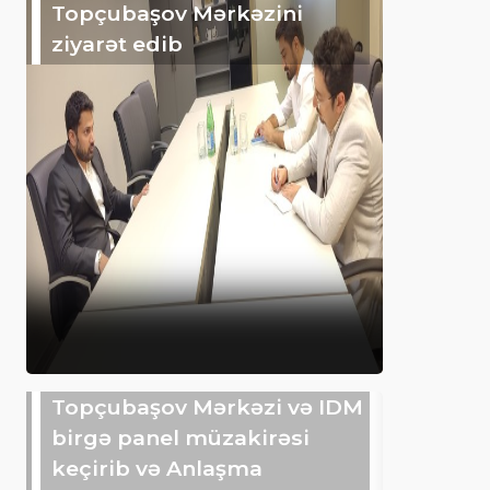
Topçubaşov Mərkəzini
ziyarət edib
Topçubaşov Mərkəzi və IDM
birgə panel müzakirəsi
keçirib və Anlaşma