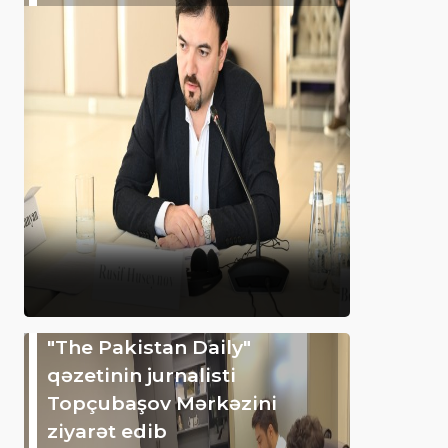
"The Pakistan Daily"
qəzetinin jurnalisti
Topçubaşov Mərkəzini
ziyarət edib