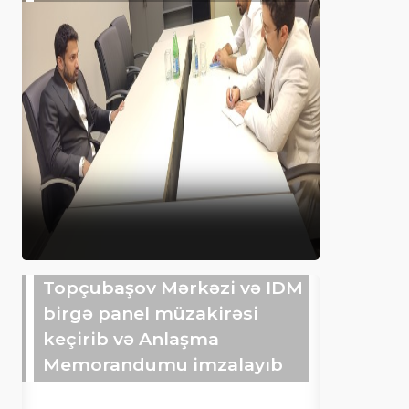
Topçubaşov Mərkəzi və IDM
birgə panel müzakirəsi
keçirib və Anlaşma
Memorandumu imzalayıb