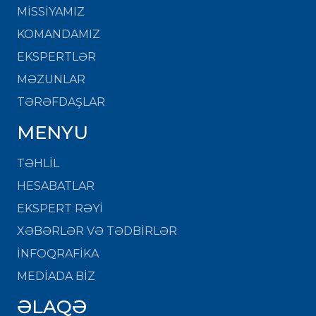
MISSIYAMIZ
KOMANDAMIZ
EKSPERTLƏR
MƏZUNLAR
TƏRƏFDAŞLAR
MENYU
TƏHLİL
HESABATLAR
EKSPERT RƏYİ
XƏBƏRLƏR VƏ TƏDBİRLƏR
İNFOQRAFİKA
MEDİADA BİZ
ƏLAQƏ