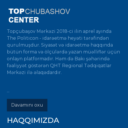
Topçubaşov Mərkəzi 2018-ci ilin aprel ayında
The Politicon - idarəetmə heyəti tərəfindən
qurulmuşdur. Siyasət və idarəetmə haqqında
bütün forma və ölçülərdə yazan müəlliflər üçün
onlayn platformadır. Həm də Bakı şəhərində
fəaliyyət göstərən QHT Regional Tədqiqatlar
Mərkəzi ilə əlaqədardır.
...
Davamını oxu
HAQQIMIZDA