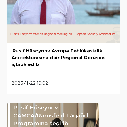
Rusif Hüseynov Avropa Təhlükəsizlik
Arxitekturasına dair Regional Görüşdə
iştirak edib
2023-11-22 19:02
Rusif Hüseynov
CAMCA/Ramsfeld Təqaüd
Proqramına seçilib