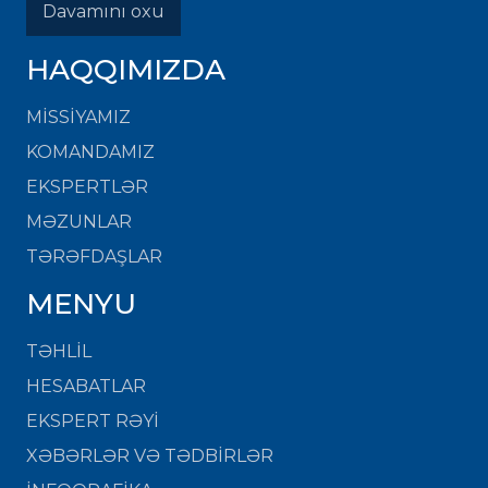
Davamını oxu
HAQQIMIZDA
MISSIYAMIZ
KOMANDAMIZ
EKSPERTLƏR
MƏZUNLAR
TƏRƏFDAŞLAR
MENYU
TƏHLİL
HESABATLAR
EKSPERT RƏYİ
XƏBƏRLƏR VƏ TƏDBİRLƏR