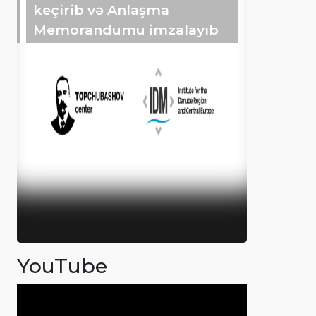
keçirib və Anlaşma
Memorandumu imzalayıb
YouTube