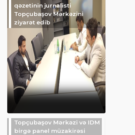
qəzetinin jurnalisti
Topçubaşov Mərkəzini
ziyarət edib
Topçubaşov Mərkəzi və IDM
birgə panel müzakirəsi