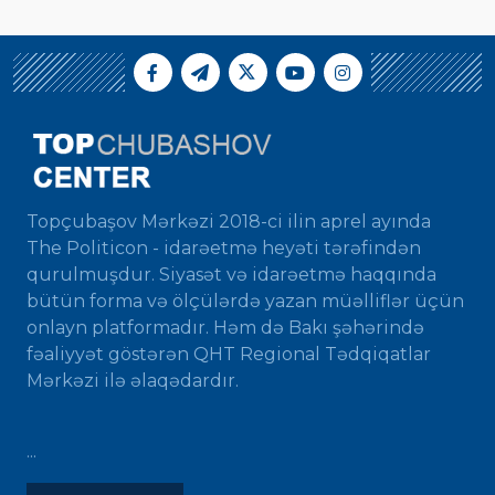
Topçubaşov Mərkəzi 2018-ci ilin aprel ayında
The Politicon - idarəetmə heyəti tərəfindən
qurulmuşdur. Siyasət və idarəetmə haqqında
bütün forma və ölçülərdə yazan müəlliflər üçün
onlayn platformadır. Həm də Bakı şəhərində
fəaliyyət göstərən QHT Regional Tədqiqatlar
Mərkəzi ilə əlaqədardır.
...