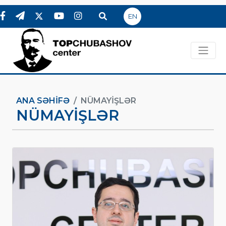
EN
ANA SƏHIFƏ
NÜMAYIŞLƏR
NÜMAYIŞLƏR