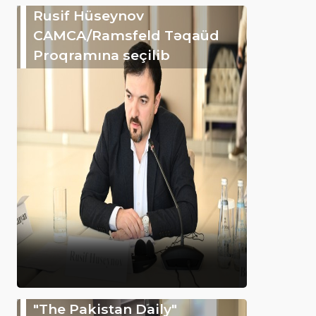
Rusif Hüseynov
CAMCA/Ramsfeld Təqaüd
Proqramına seçilib
"The Pakistan Daily"